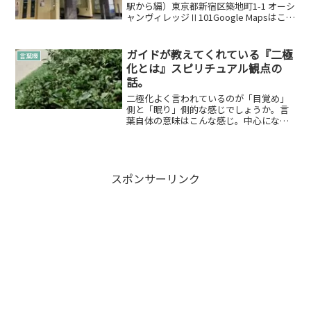
駅から編）東京都新宿区築地町1-1 オーシ
ャンヴィレッジⅡ101Google Mapsはこち
らです。東西線「神楽坂」駅の地上付近
（出口1b：赤城神社口）に出ます東西線
「神楽坂」駅に着いたら出口1b：赤城
ガイドが教えてくれている『二極
言葉綴
神...
化とは』スピリチュアル観点の
話。
二極化よく言われているのが「目覚め」
側と「眠り」側的な感じでしょうか。言
葉自体の意味はこんな感じ。中心になる
勢力が二つという状態になること。二極
化な思考二極化な思考を自然にインプッ
トされてきているように感じています。
かくゆう縁ぱす 雄介自身...
スポンサーリンク