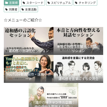
言葉綴
スターシード
スピリチュアル
チャネリング
同業者
支援活動
☆メニューのご紹介☆
本音と方向性を整える対話セ
違和感の言語化セッション
ッション
YouTube動画制作・運用サポ
ート
違和感を言葉にする交流会
『雄介の縁チャンネル企画：
今の自分を整理する“目利