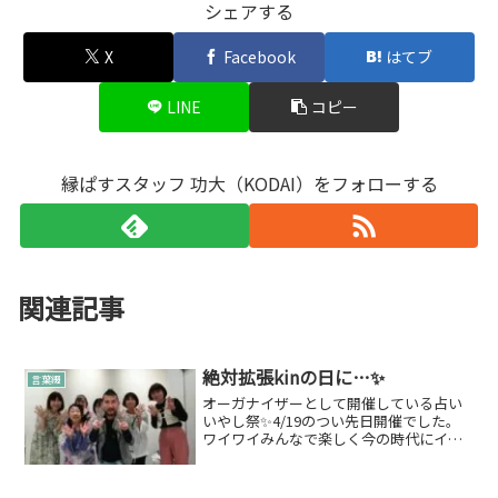
シェアする
X
Facebook
はてブ
LINE
コピー
縁ぱすスタッフ 功大（KODAI）をフォローする
関連記事
絶対拡張kinの日に…✨
言葉綴
オーガナイザーとして開催している占い
いやし祭✨4/19のつい先日開催でした。
ワイワイみんなで楽しく今の時代にイベ
ント出展って大型イベントだったり土日
祝開催だったりが多かったりと、いろい
ろ気になっていてあえての平日開催・小