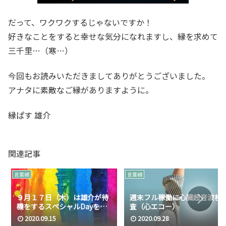
だって、ワクワクするじゃないですか！
好きなことをすると幸せな気分になれますし、縁を求めて
三千里…（寒…）
今回もお読みいただきましてありがとうございました。
アナタに素敵なご縁がありますように。
縁ぱす 雄介
関連記事
言葉綴
言葉綴
９月１７日（木）は雄介が待
週末フル稼働に心臓超音波検
機をするスペシャルDayを開
査（心エコー）
催します。
2020.09.15
2020.09.28