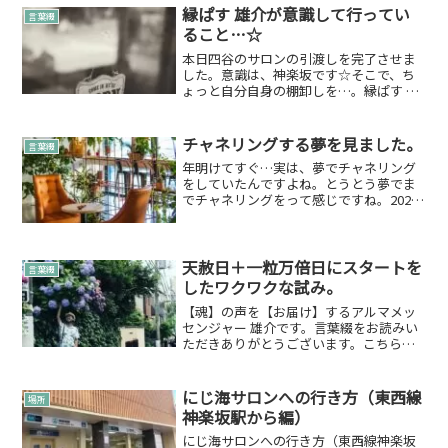
規模って事に意識を置...
縁ぱす 雄介が意識して行ってい
言葉綴
ること…☆
本日四谷のサロンの引渡しを完了させま
した。意識は、神楽坂です☆そこで、ち
ょっと自分自身の棚卸しを…。縁ぱす 雄
介が意識して行っていること。縁ぱすの
お仕事をさせていただくときに意識して
行っていることがあります。謹厳実直で
チャネリングする夢を見ました。
言葉綴
す。実はこれは自分自身...
年明けてすぐ…実は、夢でチャネリング
をしていたんですよね。とうとう夢でま
でチャネリングをって感じですね。2021
年は個人的に、需要があればチャネリン
グをお仕事としてきちんと提供していこ
う。って思ってた矢先だったのですが、
早速ですね。しっかり...
天赦日＋一粒万倍日にスタートを
言葉綴
したワクワクな試み。
【魂】の声を【お届け】するアルマメッ
センジャー 雄介です。言葉綴をお読みい
ただきありがとうございます。こちらの
連続ドラマportrait(s)プロジェクト始動し
始めました！縁ぱす 雄介が動く予告はこ
ちら本編はこちら以前に書いた「解放活
にじ海サロンへの行き方（東西線
場所
動」後...
神楽坂駅から編）
にじ海サロンへの行き方（東西線神楽坂