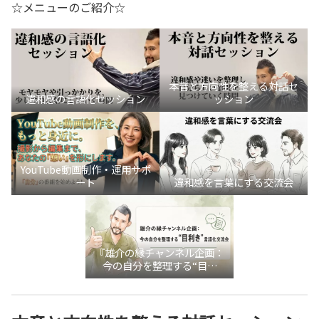
☆メニューのご紹介☆
本音と方向性を整える対話セ
違和感の言語化セッション
ッション
YouTube動画制作・運用サポ
ート
違和感を言葉にする交流会
『雄介の縁チャンネル企画：
今の自分を整理する“目利
き”言語化交流会』