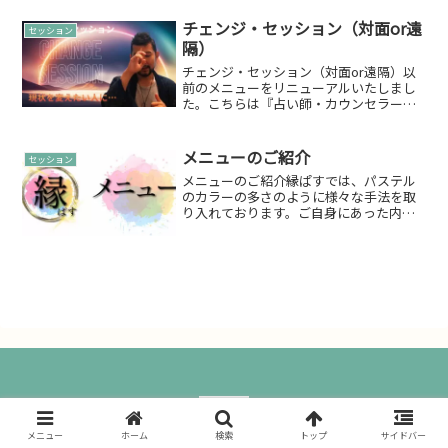
の状態を整理したい」そんな時の入口と
してご利用いただけます。...
チェンジ・セッション（対面or遠
セッション
隔）
チェンジ・セッション（対面or遠隔）以
前のメニューをリニューアルいたしまし
た。こちらは『占い師・カウンセラーな
どをされていく、もしくはされたい方向
け』のメニューとなります。チェンジ・
セッション？自己改革をキーワードに…
メニューのご紹介
セッション
現状打破現状からのステ...
メニューのご紹介縁ぱすでは、パステル
のカラーの多さのように様々な手法を取
り入れております。ご自身にあった内容
をお選び下さい。セッションメニュー雄
介セッション系デザイン系予約について
対応時間：営業時間内（09:00-18:00）
※完全予約制...
メニュー
ホーム
検索
トップ
サイドバー