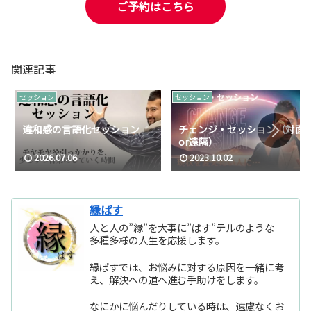
ご予約はこちら
関連記事
セッション
セッション
違和感の言語化セッション
チェンジ・セッション（対面
or遠隔）
2026.07.06
2023.10.02
縁ぱす
人と人の”縁”を大事に”ぱす”テルのような
多種多様の人生を応援します。
縁ぱすでは、お悩みに対する原因を一緒に考
え、解決への道へ進む手助けをします。
なにかに悩んだりしている時は、遠慮なくお