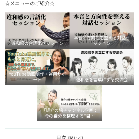
☆メニューのご紹介☆
本音と方向性を整える対話セ
違和感の言語化セッション
ッション
YouTube動画制作・運用サポ
ート
違和感を言葉にする交流会
『雄介の縁チャンネル企画：
今の自分を整理する“目利
き”言語化交流会』
目次