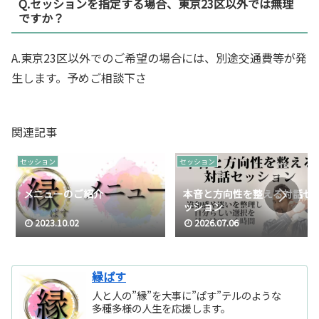
Q.セッションを指定する場合、東京23区以外では無理
ですか？
A.東京23区以外でのご希望の場合には、別途交通費等が発
生します。予めご相談下さ
関連記事
セッション
セッション
メニューのご紹介
本音と方向性を整える対話セ
ッション
2023.10.02
2026.07.06
縁ぱす
人と人の”縁”を大事に”ぱす”テルのような
多種多様の人生を応援します。