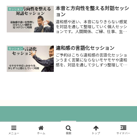
対応時間：営業時間内（09:00-18:00）
※完全予約制...
本音と方向性を整える対話セッシ
セッション
ョン
違和感や迷い、本音になりきらない感覚
を対話を通して整理していく個人セッシ
ョンです。人間関係、ご縁、仕事、生き
方、転換期のテーマを丁寧に見つめ、必
要に応じてカードや感性の視点も補助的
に用います。
違和感の言語化セッション
セッション
ご予約はこちら違和感の言語化セッショ
ンうまく言葉にならないモヤモヤや違和
感を、対話を通して少しずつ整理してい
く短時間セッションです。「何に引っか
かっているのか分からない」「今の自分
の状態を整理したい」そんな時の入口と
してご利用いただけます。...
メニュー
ホーム
検索
トップ
サイドバー