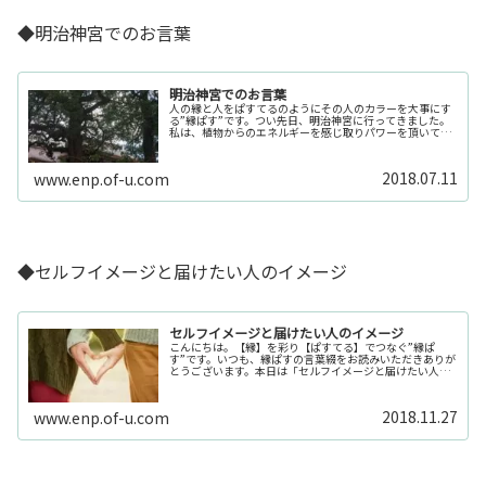
◆明治神宮でのお言葉
明治神宮でのお言葉
人の縁と人をぱすてるのようにその人のカラーを大事にす
る”縁ぱす”です。つい先日、明治神宮に行ってきました。
私は、植物からのエネルギーを感じ取りパワーを頂いてい
ます。明治神宮の植物は人工で計算された上でのものです
が、とてもパワーを頂くことがで...
2018.07.11
www.enp.of-u.com
◆セルフイメージと届けたい人のイメージ
セルフイメージと届けたい人のイメージ
こんにちは。【縁】を彩り【ぱすてる】でつなぐ”縁ぱ
す”です。いつも、縁ぱすの言葉綴をお読みいただきありが
とうございます。本日は「セルフイメージと届けたい人の
イメージ」について綴らせて頂きます。ボイジャータロッ
ト交流会に参加取り急ぎ、サラッと...
2018.11.27
www.enp.of-u.com