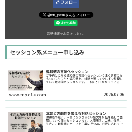
フォロー
最新情報をお届けします。
セッション系メニュー申し込み
違和感の言語化セッション
ご予約はこちら違和感の言語化セッションうまく言葉にな
らないモヤモヤや違和感を、対話を通して少しずつ整理し
ていく短時間セッションです。「何に引っかかっているの
か分からない」「今の自分の状態を整理したい」そんな時
の入口としてご利用いただけます。...
2026.07.06
www.enp.of-u.com
本音と方向性を整える対話セッション
違和感や迷い、本音になりきらない感覚を対話を通して整
理していく個人セッションです。人間関係、ご縁、仕事、
生き方、転換期のテーマを丁寧に見つめ、必要に応じてカ
ードや感性の視点も補助的に用います。