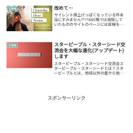
しました。まず、箱を開けて手に取った
際の...
改めて…
言葉綴
サイレント値上げっぽくなっている件本
当にすみません????SNS等では告知して
いたもののサイトのページには反映をし
てませんでしたが…この度チャネリング
セッションの値上げをしました????30
分…6,000縁です。10分 2,000縁の計算
で...
スターピープル・スターシード交
言葉綴
流会を大幅な進化(アップデート)
します
スターピープル・スターシード交流会ス
ターピープル・スターシードとは？スタ
ーピープルとは、地球以外の星から地球
に転生してきた宇宙人や天使のことを指
す。別の星から来たため、地球と馴染め
ない部分や故郷（星）に帰りたいなど思
うこともある。スターピー...
スポンサーリンク