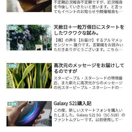
不定期近況報告不定期ですが、近況報告
を今後していきたいと思います。と言っ
てもイベントのお知らせや開催報告も多
いかもしれませんがよろしかったらお付
き合いください。▶10/14（木）「占いで
交流会～たまに占い勉強～」 （神楽坂）
天赦日＋一粒万倍日にスタートを
言葉綴
開催目的はみな...
したワクワクな試み。
【魂】の声を【お届け】するアルマメッ
センジャー 雄介です。言葉綴をお読みい
ただきありがとうございます。こちらの
連続ドラマportrait(s)プロジェクト始動し
始めました！縁ぱす 雄介が動く予告はこ
ちら本編はこちら以前に書いた「解放活
高次元のメッセージをお届けして
言葉綴
動」後...
るのですが
スターピープル・スターシードの特徴最
近、また新たに高次元からのメッセージ
の元スターピープル・スターシードの特
徴を届けさせていただきました。プレア
デス星綴内でも書かせていただいてます
が、プレアデス星に関して情報が少なめ
Galaxy S21購入記
言葉綴
でしたね。今後、ほかの星...
この度、新しいスマートフォンを購入い
たしました。Galaxy S21 5G（SC-51B）の
ファントムグレーです。以前使用してい
た機種の調子が思わしくなく、様々な機
種を比較検討した結果、本機に決定いた