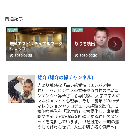
関連記事
言葉綴
言葉綴
無料でスピリチュアルワーク
怒りを噴出
ショップ！
2020.01.28
2020.06.30
雄介 (雄介の縁チャンネル)
人より敏感な「高い感受性（エンパス特
性）」を、ビジネスの武器や収益性の高いコ
ンテンツへ昇華させる専門家。 大学で学んだ
マネジメントと心理学、そして長年のWebデ
ィレクションやプロデュース経験を融合。抽
象的な感覚を「論理的」に言語化し、事業戦
略やキャリアの道筋を明確にする独自のメソ
ッドを提供しています。 「感性を、一時の癒
やしで終わらせず、人生を切り拓く資産へ」