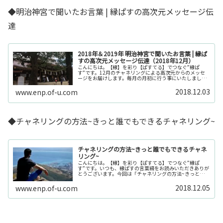
◆明治神宮で聞いたお言葉 | 縁ぱすの高次元メッセージ伝
達
2018年＆2019年 明治神宮で聞いたお言葉 | 縁ぱ
すの高次元メッセージ伝達（2018年12月）
こんにちは。【縁】を彩り【ぱすてる】でつなぐ”縁ぱ
す”です。12月のチャネリングによる高次元からのメッセ
ージをお届けします。毎月の月初に行う事にいたしまし
た、セルフチャネリングの際の高次元からのメッセージ共
有をさせていただきます。★今回は明...
2018.12.03
www.enp.of-u.com
◆チャネリングの方法~きっと誰でもできるチャネリング~
チャネリングの方法~きっと誰でもできるチャネ
リング~
こんにちは。【縁】を彩り【ぱすてる】でつなぐ”縁ぱ
す”です。いつも、縁ぱすの言葉綴をお読みいただきありが
とうございます。今回は「チャネリングの方法~きっと誰で
もできるチャネリング~」について綴らせて頂きます。チャ
ネリングについて引用させてい...
2018.12.05
www.enp.of-u.com