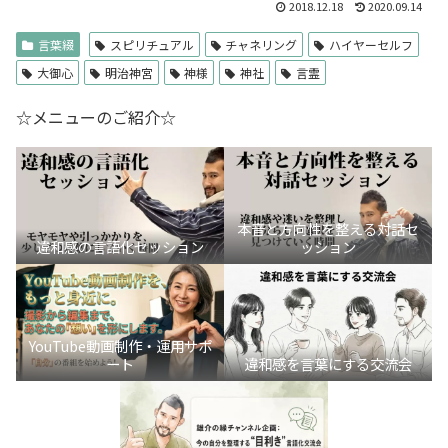
2018.12.18
2020.09.14
言葉綴
スピリチュアル
チャネリング
ハイヤーセルフ
大御心
明治神宮
神様
神社
言霊
☆メニューのご紹介☆
本音と方向性を整える対話セ
違和感の言語化セッション
ッション
YouTube動画制作・運用サポ
ート
違和感を言葉にする交流会