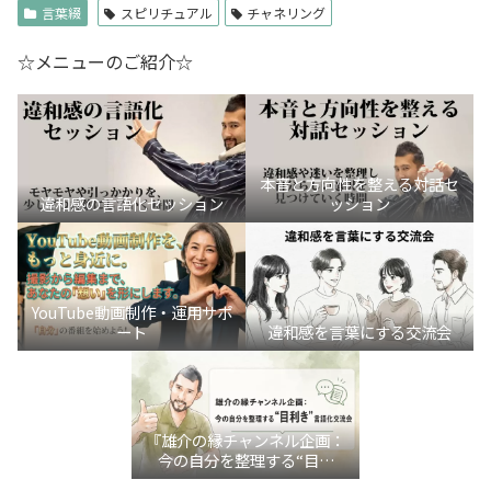
言葉綴
スピリチュアル
チャネリング
☆メニューのご紹介☆
本音と方向性を整える対話セ
違和感の言語化セッション
ッション
YouTube動画制作・運用サポ
ート
違和感を言葉にする交流会
『雄介の縁チャンネル企画：
今の自分を整理する“目利
き”言語化交流会』