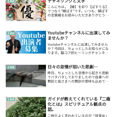
チャネリングと文字
言葉綴
こんにちは。【縁】を彩り【ぱすてる】
でつなぐ”縁ぱす”です。いつも、縁ぱす
の言葉綴をお読みいただきありがとうご
ざいます。今回は「チャネリングと文
字」について綴りたいと思います。スタ
ーピープル・スターシードの会でプチチ
ャネリングをしています♪...
Youtubeチャンネルに出演してみ
言葉綴
ませんか？
Youtubeチャンネルに出演してみません
か？今回は、ちょっとしたお知らせにな
ります。脳コア的ヒーリングチャンネル
上記のYoutubeチャンネルに出演してみ
たい方大募集楽しい撮影に参加できます
♪脳コア的ヒーリングチャンネル →サ
日々の怠慢が招いた悲劇…
言葉綴
トカツさんの...
昨日、ちょっとした怠慢から起きた悲劇
でバタバタしておりましたので自身への
教訓と皆さまへの教訓の意味も込めて綴
らせていただきます。結論古いものを古
いまま使ってるのはやっぱりよくない。
経緯など実はつい昨日から「サイトが見
れなくなった」とホームペ...
ガイドが教えてくれている『二極
言葉綴
化とは』スピリチュアル観点の
話。
二極化よく言われているのが「目覚め」