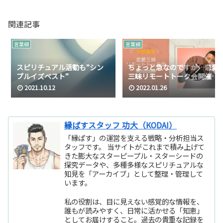
関連記事
言葉綴
言葉綴
スピリチュアル活動も”シン
ちょっと急なのですが…恋愛
プルイズベスト”
三昧リモートトーク会開催し
ます
2021.10.12
2022.01.26
縁ぱすスタッフ 功大（KODAI）
「縁ぱす」の運営を支える戦略・分析担当ス
タッフです。 当サイトがこれまで積み上げて
きた膨大なスターピープル・スターシードの
探究データや、多種多様なスピリチュアルな
知見を「アーカイブ」として整理・管理して
います。
私の役割は、目に見えない感覚的な情報を、
誰もが読みやすく、日常に活かせる「知恵」
としてお届けすること。過去の貴重な記録を