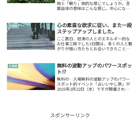
側と「眠り」側的な感じでしょうか。言
葉自体の意味はこんな感じ。中心になる
勢力が二つという状態になること。二極
化な思考二極化な思考を自然にインプッ
トされてきているように感じています。
心の素直な欲求に従い、また一段
言葉綴
かくゆう縁ぱす 雄介自身...
ステップアップしました。
ここ数日、怒涛の人とのエネルギー的な
お仕事三昧でした3日間は、多くの人と繋
がりが強い方たちとお会いできたことで
すごくエネルギー的なお仕事が続きまし
た！前日→スターピープル交流会当日→
占いいやし祭次日→縁ぱすなチャンネル
無料の波動アップのパワースポッ
言葉綴
用動画撮影3日間は新し...
ト!?
無料の…入場無料の波動アップのパワー
スポット的イベント「占いいやし祭」が
2023年2月22日（水）ですが開催されま
す✨平日ではありますが222に惹かれて開
催を決定しました。222222は…自分の能
力を信頼し、これからの生きる道を信じ
ることを...
スポンサーリンク