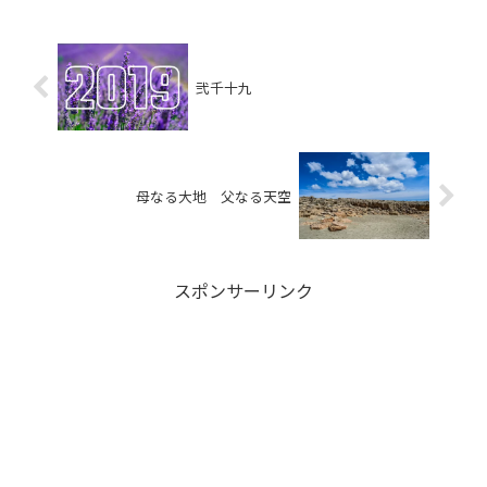
弐千十九
母なる大地 父なる天空
スポンサーリンク