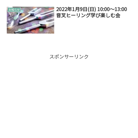
本当に申し訳ありませんでした。締切日
も今後明確にしたいと思います！今後に
2022年1月9日(日) 10:00〜13:00
お知らせ
ついてスターピープル講義...
音叉ヒーリング学び楽しむ会
スポンサーリンク