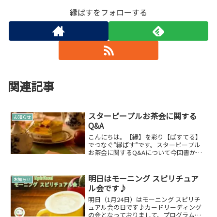
縁ぱすをフォローする
関連記事
スターピープルお茶会に関する
お知らせ
Q&A
こんにちは。【縁】を彩り【ぱすてる】
でつなぐ”縁ぱす”です。スターピープル
お茶会に関するQ&Aについて今回書かせ
ていただきます。次回は、『2018年09月
10日（月）の 13:00～15:00』に開催で
す。現時点で、すでに私以外に3名の参
明日はモーニング スピリチュア
お知らせ
加...
ル会です♪
明日（1月24日）はモーニング スピリチ
ュアル会の日です♪カードリーディング
の会となっておりまして、プログラムも