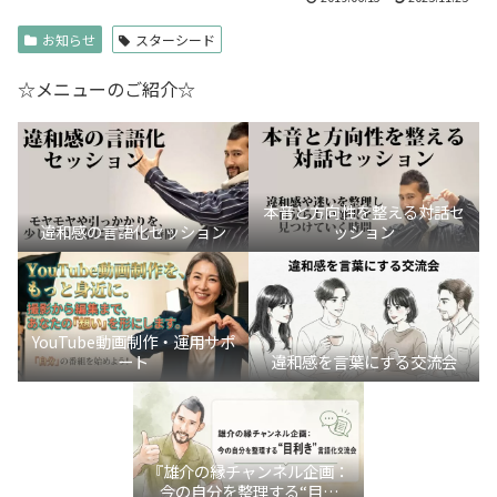
お知らせ
スターシード
☆メニューのご紹介☆
本音と方向性を整える対話セ
違和感の言語化セッション
ッション
YouTube動画制作・運用サポ
ート
違和感を言葉にする交流会
『雄介の縁チャンネル企画：
今の自分を整理する“目利