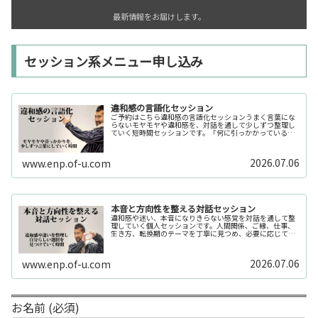
最新情報をお届けします。
セッション系メニュー申し込み
違和感の言語化セッション
ご予約はこちら違和感の言語化セッションうまく言葉にな
らないモヤモヤや違和感を、対話を通して少しずつ整理し
ていく短時間セッションです。「何に引っかかっているの
か分からない」「今の自分の状態を整理したい」そんな時
の入口としてご利用いただけます。...
2026.07.06
www.enp.of-u.com
本音と方向性を整える対話セッション
違和感や迷い、本音になりきらない感覚を対話を通して整
理していく個人セッションです。人間関係、ご縁、仕事、
生き方、転換期のテーマを丁寧に見つめ、必要に応じてカ
ードや感性の視点も補助的に用います。
2026.07.06
www.enp.of-u.com
お名前 (必須)