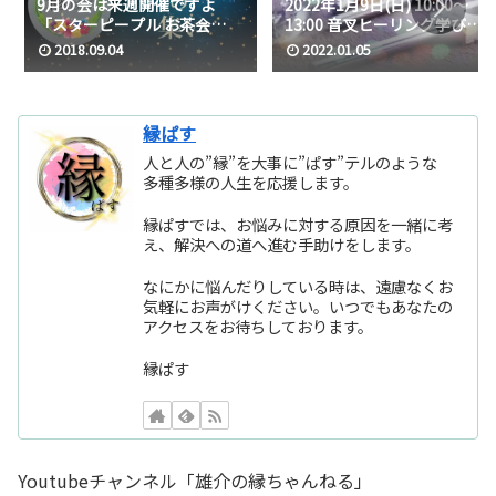
9月の会は来週開催ですよ
2022年1月9日(日) 10:00〜
「スターピープル お茶会
13:00 音叉ヒーリング学び楽
2018」
しむ会
2018.09.04
2022.01.05
縁ぱす
人と人の”縁”を大事に”ぱす”テルのような
多種多様の人生を応援します。
縁ぱすでは、お悩みに対する原因を一緒に考
え、解決への道へ進む手助けをします。
なにかに悩んだりしている時は、遠慮なくお
気軽にお声がけください。いつでもあなたの
アクセスをお待ちしております。
縁ぱす
Youtubeチャンネル「雄介の縁ちゃんねる」