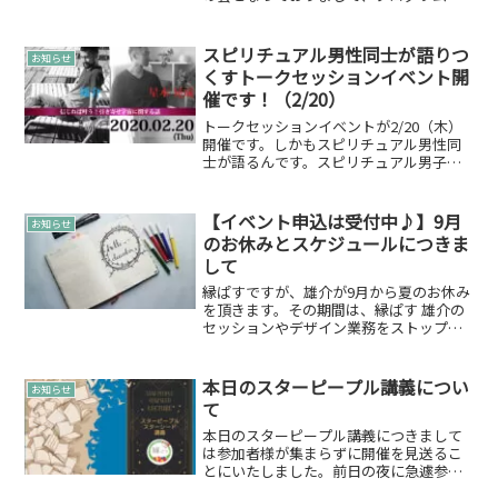
上記ページに書いてあります♪実は縁ぱ
す 雄介も多くのカードを持っているんで
すよ。
スピリチュアル男性同士が語りつ
お知らせ
くすトークセッションイベント開
催です！（2/20）
トークセッションイベントが2/20（木）
開催です。しかもスピリチュアル男性同
士が語るんです。スピリチュアル男子、
スピリチュアルな男性というのでしょう
か。そんな二人でお届けするトークセッ
ションイベントになります！モデレータ
【イベント申込は受付中♪】9月
お知らせ
ー人生を変えるチャネ...
のお休みとスケジュールにつきま
して
縁ぱすですが、雄介が9月から夏のお休み
を頂きます。その期間は、縁ぱす 雄介の
セッションやデザイン業務をストップさ
せて頂きます。予めご了承いただければ
幸いです。縁ぱす 雄介のお休み期間2022
年09月19日（月）～09月22日（木）縁ぱ
本日のスターピープル講義につい
お知らせ
す 雄...
て
本日のスターピープル講義につきまして
は参加者様が集まらずに開催を見送るこ
とにいたしました。前日の夜に急遽参加
いただけるとご連絡頂きました。Mさま