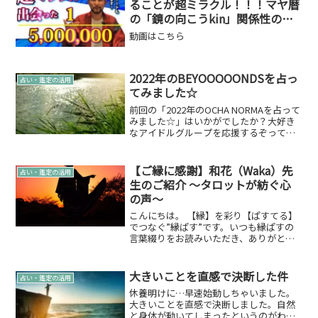
ることが超ミラクル！！！マヤ暦
の「鏡の向こうkin」関係性の人
と出会った話
動画はこちら
2022年のBEYOOOOONDSを占っ
占い・鑑定の活用
てみました☆
前回の「2022年のOCHA NORMAを占って
みました☆」はいかがでしたか？大好き
なアイドルグループを応援するぞってこ
とでこのシリーズ続けてまいります！今
回は「OCHA NORMA」に続き
「BEYOOOOONDS」の2022年をお届けし
【ご縁に感謝】和花（Waka）先
占い・鑑定の活用
ま...
生のご紹介 ～タロットが紡ぐ心
の声～
こんにちは。 【縁】を彩り【ぱすてる】
でつなぐ”縁ぱす”です。いつも縁ぱすの
言葉綴りをお読みいただき、ありがとう
ございます。 今回は、タロットカードを
通して、あなたの心の声にそっと寄り添
い、未来へのヒントを届けてくださる素
大きいことを直感で決断した件
占い・鑑定の活用
敵な先生をご紹介さ...
休養明けに…早速始動しちゃいました。
大きいことを直感で決断しました。自然
と身体が動いてしまったというのがわか