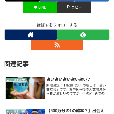
LINE
コピー
縁ぱすをフォローする
関連記事
占い占い占い占い占い♪
占い・鑑定の活用
開催決定！！8/28（水）の明日は「占い
交友会」です。お申込み後の人数増減が
何故か激しいのですが…今の所4名での開
催になっております。参加資格は「人を
救いたい」です♪救いたい気持ちがあれ
ば、占いの歴などは関係ない！占いスピ
リチュアル好きなら...
【500万分の1の確率？】出会え
占い・鑑定の活用