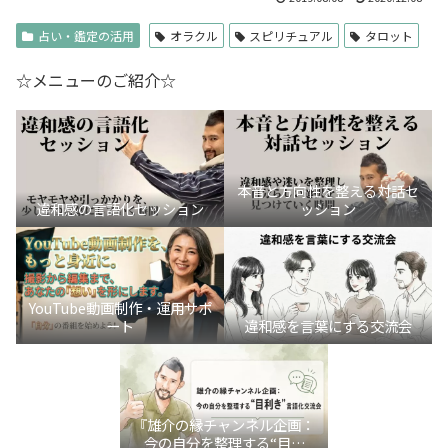
占い・鑑定の活用
オラクル
スピリチュアル
タロット
☆メニューのご紹介☆
本音と方向性を整える対話セ
違和感の言語化セッション
ッション
YouTube動画制作・運用サポ
ート
違和感を言葉にする交流会
『雄介の縁チャンネル企画：
今の自分を整理する“目利