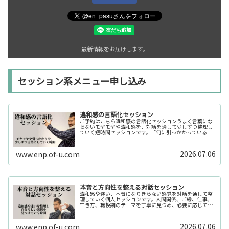
最新情報をお届けします。
セッション系メニュー申し込み
違和感の言語化セッション
ご予約はこちら違和感の言語化セッションうまく言葉にな
らないモヤモヤや違和感を、対話を通して少しずつ整理し
ていく短時間セッションです。「何に引っかかっているの
か分からない」「今の自分の状態を整理したい」そんな時
の入口としてご利用いただけます。...
2026.07.06
www.enp.of-u.com
本音と方向性を整える対話セッション
違和感や迷い、本音になりきらない感覚を対話を通して整
理していく個人セッションです。人間関係、ご縁、仕事、
生き方、転換期のテーマを丁寧に見つめ、必要に応じてカ
ードや感性の視点も補助的に用います。
2026.07.06
www.enp.of-u.com