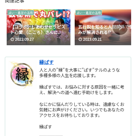
関連記事
占い・鑑定の活用
占い・鑑定の活用
【コラボ】しあわせセラピス
五行説を知ると人間関係で悩
ト心愛 （こころ）さんに、初
みが解消される!?
めましてだけど数秘術で雄介
2022.09.27
2023.09.21
のいろんなものを見抜かれま
した【前編】
縁ぱす
人と人の”縁”を大事に”ぱす”テルのような
多種多様の人生を応援します。
縁ぱすでは、お悩みに対する原因を一緒に考
え、解決への道へ進む手助けをします。
なにかに悩んだりしている時は、遠慮なくお
気軽にお声がけください。いつでもあなたの
アクセスをお待ちしております。
縁ぱす