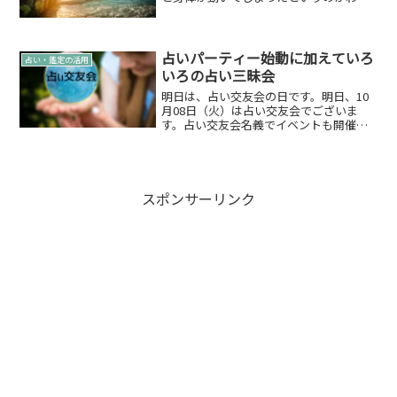
りやすい表現かなと思います。それは…
占いいやし祭の開催日付も決めておりま
して夏至の後です✨6月26日（日）です☆
この日には特別な意味...
占いパーティー始動に加えていろ
占い・鑑定の活用
いろの占い三昧会
明日は、占い交友会の日です。明日、10
月08日（火）は占い交友会でございま
す。占い交友会名義でイベントも開催も
決定していますし、いろいろとザワザワ
バタバタしております。でも、ハートフ
ルな素敵なイベントになること間違いな
しです。Sun&Moo...
スポンサーリンク