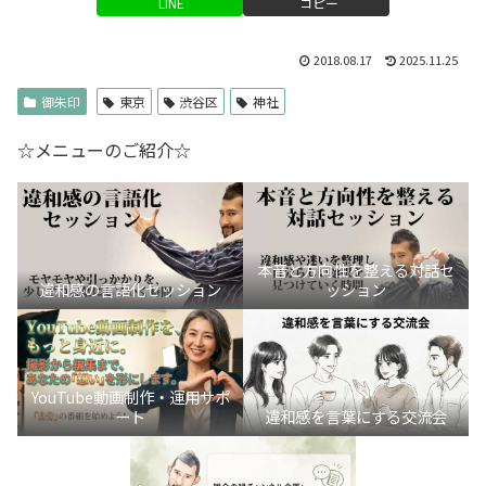
LINE
コピー
2018.08.17
2025.11.25
御朱印
東京
渋谷区
神社
☆メニューのご紹介☆
本音と方向性を整える対話セ
違和感の言語化セッション
ッション
YouTube動画制作・運用サポ
ート
違和感を言葉にする交流会