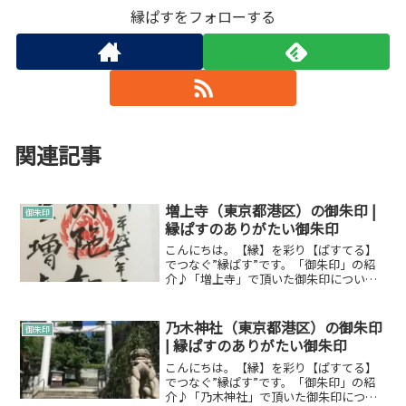
縁ぱすをフォローする
関連記事
増上寺（東京都港区）の御朱印 |
御朱印
縁ぱすのありがたい御朱印
こんにちは。【縁】を彩り【ぱすてる】
でつなぐ”縁ぱす”です。「御朱印」の紹
介♪「増上寺」で頂いた御朱印について
です。御朱印とは御朱印について
Wikipediaからですが引用させていただき
ます。朱印（しゅいん）は、主に日本の
乃木神社（東京都港区）の御朱印
御朱印
寺院や神社において...
| 縁ぱすのありがたい御朱印
こんにちは。【縁】を彩り【ぱすてる】
でつなぐ”縁ぱす”です。「御朱印」の紹
介♪「乃木神社」で頂いた御朱印につい