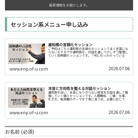
最新情報をお届けします。
セッション系メニュー申し込み
違和感の言語化セッション
ご予約はこちら違和感の言語化セッションうまく言葉にな
らないモヤモヤや違和感を、対話を通して少しずつ整理し
ていく短時間セッションです。「何に引っかかっているの
か分からない」「今の自分の状態を整理したい」そんな時
の入口としてご利用いただけます。...
2026.07.06
www.enp.of-u.com
本音と方向性を整える対話セッション
違和感や迷い、本音になりきらない感覚を対話を通して整
理していく個人セッションです。人間関係、ご縁、仕事、
生き方、転換期のテーマを丁寧に見つめ、必要に応じてカ
ードや感性の視点も補助的に用います。
2026.07.06
www.enp.of-u.com
お名前 (必須)