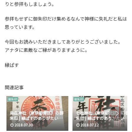
りと参拝もしましょう。
参拝もせずに御朱印だけ集めるなんで神様に失礼だと私は
思っています。
今回もお読みいただきましてありがとうございました。
アナタに素敵なご縁がありますように。
縁ぱす
関連記事
御朱印
御朱印
烏森神社（東京都港区）の御
七社神社（東京都北区）の御
朱印 | 縁ぱすのありがたい御
朱印 | 縁ぱすのありがたい御
朱印
朱印
2018.07.30
2018.07.12