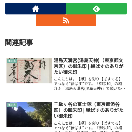
関連記事
湯島天満宮(湯島天神)（東京都文
御朱印
京区）の御朱印 | 縁ぱすのありが
たい御朱印
こんにちは。【縁】を彩り【ぱすてる】
でつなぐ”縁ぱす”です。「御朱印」の紹
介♪「湯島天満宮(湯島天神)」で頂いた御
朱印について紹介します。御朱印とは御
朱印についてWikipediaからですが引用さ
せていただきます。朱印（しゅいん）
千駄ヶ谷の富士塚（東京都渋谷
御朱印
は、主に日...
区）の御朱印 | 縁ぱすのありがた
い御朱印
こんにちは。【縁】を彩り【ぱすてる】
でつなぐ”縁ぱす”です。「御朱印」の紹