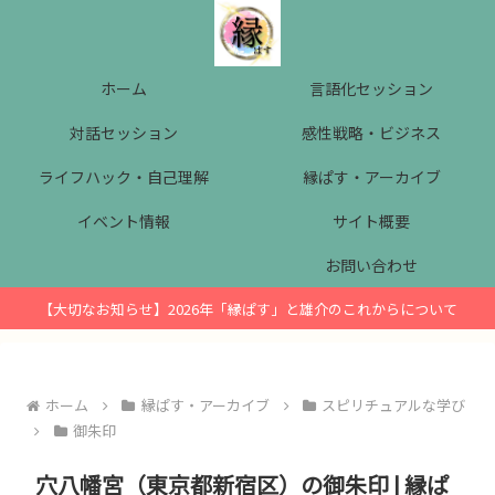
ホーム
言語化セッション
対話セッション
感性戦略・ビジネス
ライフハック・自己理解
縁ぱす・アーカイブ
イベント情報
サイト概要
お問い合わせ
【大切なお知らせ】2026年「縁ぱす」と雄介のこれからについて
ホーム
縁ぱす・アーカイブ
スピリチュアルな学び
御朱印
穴八幡宮（東京都新宿区）の御朱印 | 縁ぱ