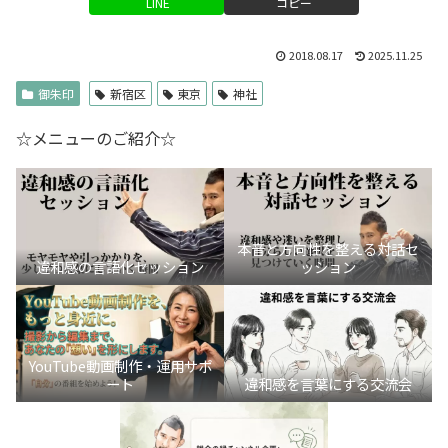
LINE
コピー
2018.08.17
2025.11.25
御朱印
新宿区
東京
神社
☆メニューのご紹介☆
本音と方向性を整える対話セ
違和感の言語化セッション
ッション
YouTube動画制作・運用サポ
ート
違和感を言葉にする交流会