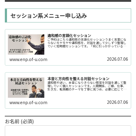
セッション系メニュー申し込み
違和感の言語化セッション
ご予約はこちら違和感の言語化セッションうまく言葉にな
らないモヤモヤや違和感を、対話を通して少しずつ整理し
ていく短時間セッションです。「何に引っかかっているの
か分からない」「今の自分の状態を整理したい」そんな時
の入口としてご利用いただけます。...
2026.07.06
www.enp.of-u.com
本音と方向性を整える対話セッション
違和感や迷い、本音になりきらない感覚を対話を通して整
理していく個人セッションです。人間関係、ご縁、仕事、
生き方、転換期のテーマを丁寧に見つめ、必要に応じてカ
ードや感性の視点も補助的に用います。
2026.07.06
www.enp.of-u.com
お名前 (必須)