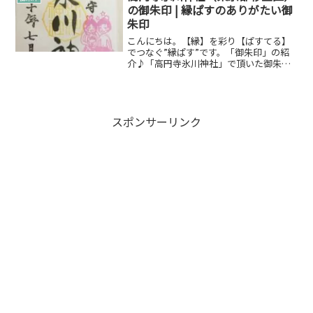
の寺院や神社...
の御朱印 | 縁ぱすのありがたい御
朱印
こんにちは。【縁】を彩り【ぱすてる】
でつなぐ”縁ぱす”です。「御朱印」の紹
介♪「高円寺氷川神社」で頂いた御朱印
について紹介します。御朱印とは御朱印
についてWikipediaからですが引用させて
いただきます。朱印（しゅいん）は、主
に日本の寺院...
スポンサーリンク