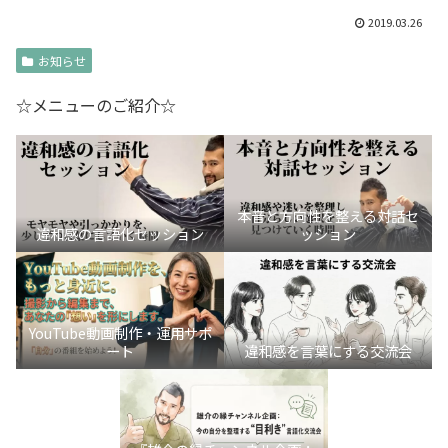
2019.03.26
お知らせ
☆メニューのご紹介☆
本音と方向性を整える対話セ
違和感の言語化セッション
ッション
YouTube動画制作・運用サポ
ート
違和感を言葉にする交流会