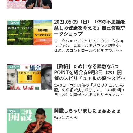
2021.05.09（日）「体の不思議を
お知らせ
楽しみ健康を考える」自己修整ワ
ークショップ
ワークショップについてこのワークショ
ップでは、言霊によるバランス調整や、
体の水のコントロールなどを学び、不思
議な体験しながら健康を目指します。自
己修整ワークショップでは主に以下の4つ
の柱のセルフ健康法学びます。地球軸グ
【詳細】ためになる素敵な5つ
お知らせ
ランディング調整法言霊...
POINTを紹介☆9月3日（木）開
催のスピリチュアルの龍～スピリ
チュアルオーディション～
9月3日（木）開催の「スピリチュアルの
龍」の詳細が決まりました。この度9月3
日（木）に開催されるスピリチュアルの
龍の詳細が決まりました。Point1：お一
人あたりの時間が長くなりました挨拶、
説明＋セッション模擬実技＋フィードバ
開設しちゃいましたぁぁぁぁぁ
お知らせ
ック＋情報鑑定...
動画はこちら