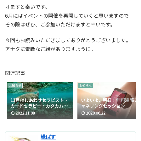
けますと幸いです。
6月にはイベントの開催を再開していくと思いますので
その際はぜひ、ご参加いただけますと幸いです。
今回もお読みいただきましてありがとうございました。
アナタに素敵なご縁がありますように。
関連記事
お知らせ
お知らせ
11月はしあわせセラピスト・
いよいよ、明日！無料遠隔チ
カードセラピー・カタカムナ
ャネリングセッション
音浴・タロットリーディング
2022.11.08
2020.06.22
と宇宙星占い
縁ぱす