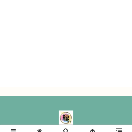
縁ぱす｜ All Rights Reserved.