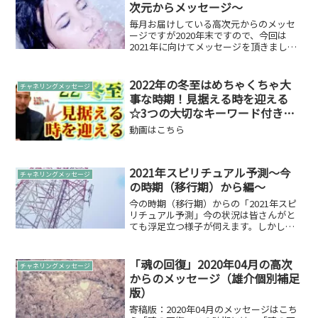
歪みを起こし...
次元からメッセージ～
毎月お届けしている高次元からのメッセ
ージですが2020年末ですので、今回は
2021年に向けてメッセージを頂きまし
た。合わせまして、2021年スピリチュア
ル予測もお読みいただければ理解が深ま
るかと。ぜひ。人にやさしく過ごす人に
2022年の冬至はめちゃくちゃ大
チャネリングメッセージ
やさしく過ごすよ...
事な時期！見据える時を迎える
☆3つの大切なキーワード付き
☆【221222】
動画はこちら
2021年スピリチュアル予測～今
チャネリングメッセージ
の時期（移行期）から編～
今の時期（移行期）からの「2021年スピ
リチュアル予測」今の状況は皆さんがと
ても浮足立つ様子が伺えます。しかしな
がら、実際はワクワクする出来事が潜ん
でいる時期です。それに気づき動いてい
る方にはポンポン舞い降りてきているよ
「魂の回復」2020年04月の高次
チャネリングメッセージ
うです。また、未知な...
からのメッセージ（雄介個別補足
版）
寄稿版：2020年04月のメッセージはこち