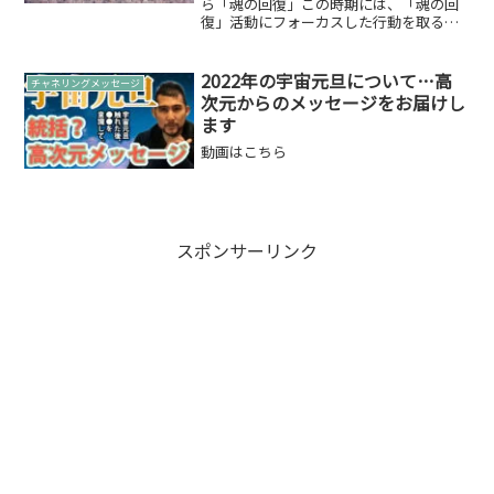
ら「魂の回復」この時期には、「魂の回
復」活動にフォーカスした行動を取ると
良いかと。寄稿版では「直感」と書きま
したが、4月には自身の「魂の回復」をし
自身を取り戻す週間だと位置づけると良
2022年の宇宙元旦について…高
チャネリングメッセージ
いのです。そのた...
次元からのメッセージをお届けし
ます
動画はこちら
スポンサーリンク