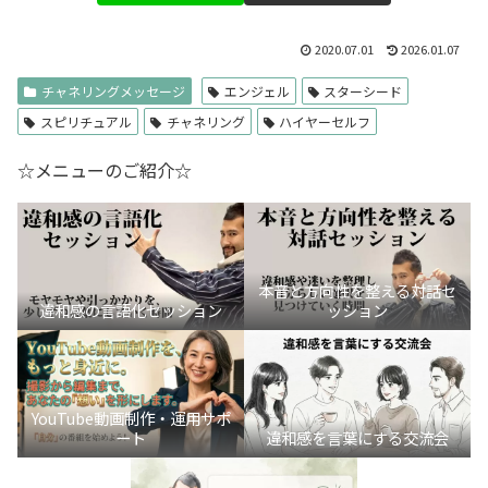
2020.07.01
2026.01.07
チャネリングメッセージ
エンジェル
スターシード
スピリチュアル
チャネリング
ハイヤーセルフ
☆メニューのご紹介☆
本音と方向性を整える対話セ
違和感の言語化セッション
ッション
YouTube動画制作・運用サポ
ート
違和感を言葉にする交流会