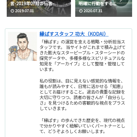
言-2019年07月の伝言-
明確に行動をするこ
と』/2020年08月の高次から
2019.07.01
2020.07.31
のメッセージ
縁ぱすスタッフ 功大（KODAI）
「縁ぱす」の運営を支える戦略・分析担当ス
タッフです。 当サイトがこれまで積み上げて
きた膨大なスターピープル・スターシードの
探究データや、多種多様なスピリチュアルな
知見を「アーカイブ」として整理・管理して
います。
私の役割は、目に見えない感覚的な情報を、
誰もが読みやすく、日常に活かせる「知恵」
としてお届けすること。過去の貴重な記録を
大切に守りつつ、読者の皆さんが「自分らし
さ」を見つけるための客観的な視点をプラス
していきます。
「縁ぱす」の歩んできた歴史を、現代の視点
で分かりやすく紐解いていくパートナーとし
て、どうぞよろしくお願いします。