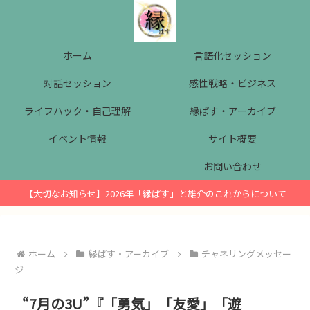
ホーム
言語化セッション
対話セッション
感性戦略・ビジネス
ライフハック・自己理解
縁ぱす・アーカイブ
イベント情報
サイト概要
お問い合わせ
【大切なお知らせ】2026年「縁ぱす」と雄介のこれからについて
ホーム
縁ぱす・アーカイブ
チャネリングメッセー
ジ
“7月の3U”『「勇気」「友愛」「遊