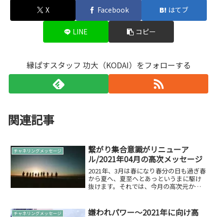
X
Facebook
はてブ
LINE
コピー
縁ぱすスタッフ 功大（KODAI）をフォローする
関連記事
繋がり集合意識がリニューア
チャネリングメッセージ
ル/2021年04月の高次メッセージ
2021年、3月は春になり春分の日も過ぎ春
から夏へ、夏至へとあっというまに駆け
抜けます。それでは、今月の高次元から
のメッセージをお伝えします。2021年04
月のメッセージ再構築詳しく聞いてみた
いと思います。古い感覚での付き合いが
嫌われパワー～2021年に向け高
チャネリングメッセージ