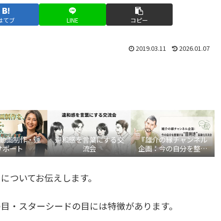
はてブ
LINE
コピー
2019.03.11
2026.01.07
be動画制作・運
違和感を言葉にする交
『雄介の縁チャンネル
サポート
流会
企画：今の自分を整理
する“目利き”言語化交
流会』
についてお伝えします。
の目・スターシードの目には特徴があります。