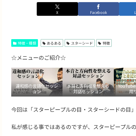
X
Facebook
特徴・種類
あるある
スターシード
特徴
☆メニューのご紹介☆
違和感の言語化セッシ
本音と方向性を整える
YouTu
ョン
対話セッション
用
今回は「スターピープルの目・スターシードの目」
私が感じる事ではあるのですが、スターピープル