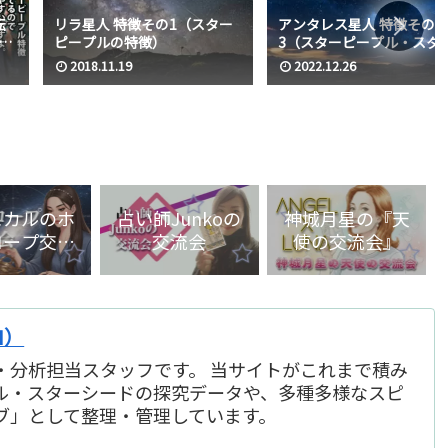
転
リラ星人 特徴その1（スター
アンタレス星人 特徴その
ス
ピープルの特徴）
3（スターピープル・スタ
/各
シードの特徴）
2018.11.19
2022.12.26
プ
ヒカルのホ
占い師Junkoの
神城月星の『天
コープ交流
交流会
使の交流会』
会
I）
・分析担当スタッフです。 当サイトがこれまで積み
ル・スターシードの探究データや、多種多様なスピ
ブ」として整理・管理しています。