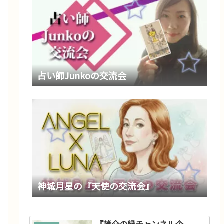
占い師Junkoの交流会
神城月星の『天使の交流会』