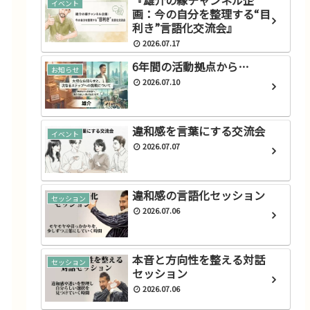
『雄介の縁チャンネル企
イベント
画：今の自分を整理する“目
利き”言語化交流会』
2026.07.17
6年間の活動拠点から…
お知らせ
2026.07.10
違和感を言葉にする交流会
イベント
2026.07.07
違和感の言語化セッション
セッション
2026.07.06
本音と方向性を整える対話
セッション
セッション
2026.07.06
特徴・種類