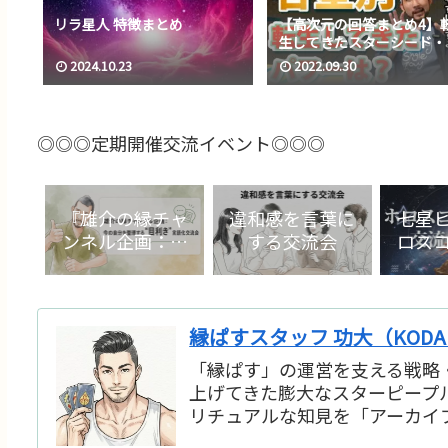
リラ星人 特徴まとめ
【高次元の回答まとめ4】
生してきたスターシード・
ターピープルのパワーは？
2024.10.23
2022.09.30
スターシード・スターピー
ルの特徴
◎◎◎定期開催交流イベント◎◎◎
『雄介の縁チャ
違和感を言葉に
七星
ンネル企画：今
する交流会
ロス
の自分を整理す
る“目利き”言語
化交流会』
縁ぱすスタッフ 功大（KODA
「縁ぱす」の運営を支える戦略
上げてきた膨大なスターピープ
リチュアルな知見を「アーカイ