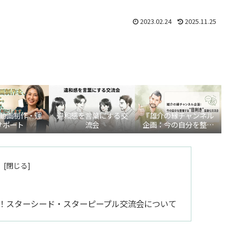
2023.02.24
2025.11.25
be動画制作・運
違和感を言葉にする交
『雄介の縁チャンネル
サポート
流会
企画：今の自分を整理
する“目利き”言語化交
流会』
！スターシード・スターピープル交流会について