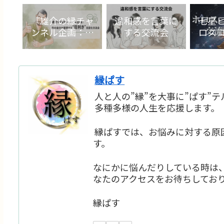
『雄介の縁チャ
違和感を言葉に
七星
ンネル企画：今
する交流会
ロス
の自分を整理す
る“目利き”言語
化交流会』
縁ぱす
人と人の”縁”を大事に”ぱす”
多種多様の人生を応援します。
縁ぱすでは、お悩みに対する原
す。
なにかに悩んだりしている時は
なたのアクセスをお待ちしてお
縁ぱす