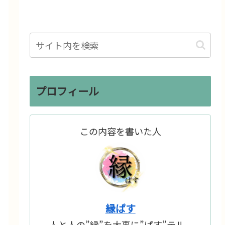
プロフィール
この内容を書いた人
縁ぱす
人と人の”縁”を大事に”ぱす”テル