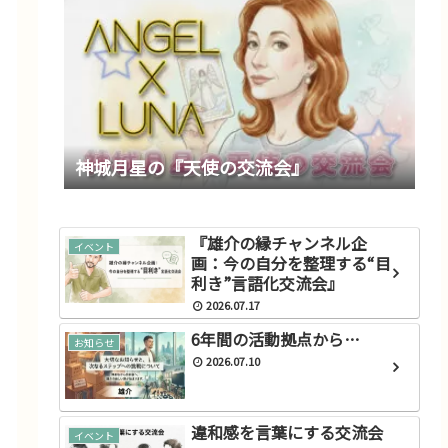
神城月星の『天使の交流会』
『雄介の縁チャンネル企
イベント
特徴・種類
画：今の自分を整理する“目
利き”言語化交流会』
プレアデス星人 特徴その
2026.07.17
ー
4（スターピープルの特徴）
2023.05.25
6年間の活動拠点から…
お知らせ
2026.07.10
違和感を言葉にする交流会
イベント