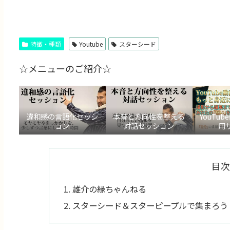
特徴・種類
Youtube
スターシード
☆メニューのご紹介☆
違和感の言語化セッシ
本音と方向性を整える
YouTu
ョン
対話セッション
用
目次
雄介の縁ちゃんねる
スターシード＆スターピープルで集まろう