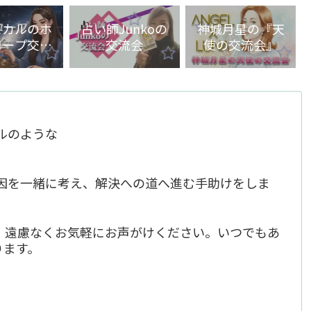
ヒカルのホ
占い師Junkoの
神城月星の『天
コープ交流
交流会
使の交流会』
会
テルのような
因を一緒に考え、解決への道へ進む手助けをしま
、遠慮なくお気軽にお声がけください。いつでもあ
ります。