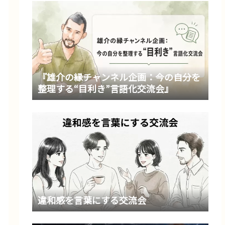
『雄介の縁チャンネル企画：今の自分を
整理する“目利き”言語化交流会』
違和感を言葉にする交流会