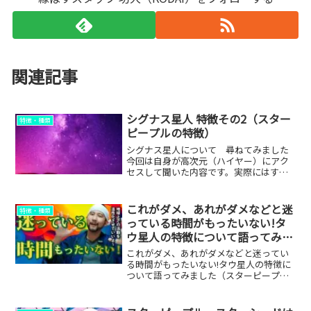
関連記事
シグナス星人 特徴その2（スター
特徴・種類
ピープルの特徴）
シグナス星人について 尋ねてみました
今回は自身が高次元（ハイヤー）にアク
セスして聞いた内容です。実際にはすで
に、他の方がその1でまとめてくれており
ます。Q&A方式でお伝えしたいと思いま
す。◇Q1.シグナス星人はどのような特徴
これがダメ、あれがダメなどと迷
特徴・種類
を持っていますか...
っている時間がもったいない!タ
ウ星人の特徴について語ってみま
した（スターピープル・スターシ
これがダメ、あれがダメなどと迷ってい
ードの特徴）
る時間がもったいない!タウ星人の特徴に
ついて語ってみました（スターピープ
ル・スターシードの特徴）