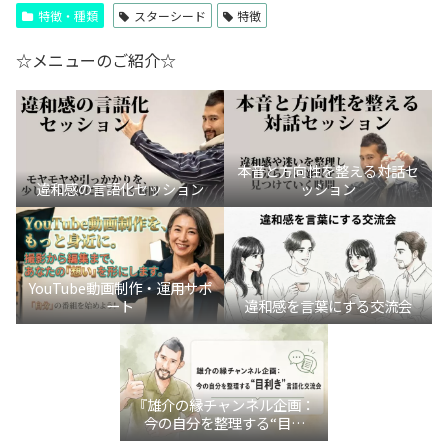
特徴・種類
スターシード
特徴
☆メニューのご紹介☆
本音と方向性を整える対話セ
違和感の言語化セッション
ッション
YouTube動画制作・運用サポ
ート
違和感を言葉にする交流会
『雄介の縁チャンネル企画：
今の自分を整理する“目利
き”言語化交流会』