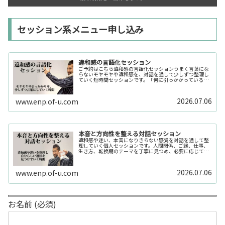
セッション系メニュー申し込み
違和感の言語化セッション
ご予約はこちら違和感の言語化セッションうまく言葉にな
らないモヤモヤや違和感を、対話を通して少しずつ整理し
ていく短時間セッションです。「何に引っかかっているの
か分からない」「今の自分の状態を整理したい」そんな時
の入口としてご利用いただけます。...
2026.07.06
www.enp.of-u.com
本音と方向性を整える対話セッション
違和感や迷い、本音になりきらない感覚を対話を通して整
理していく個人セッションです。人間関係、ご縁、仕事、
生き方、転換期のテーマを丁寧に見つめ、必要に応じてカ
ードや感性の視点も補助的に用います。
2026.07.06
www.enp.of-u.com
お名前 (必須)