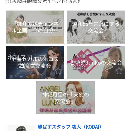
◎◎◎定期開催交流イベント◎◎◎
『雄介の縁チャンネ
違和感を言葉にする
ル企画：今の自分を
交流会
整理する“目利き”言
語化交流会』
七星ヒカルのホロス
占い師Junkoの交流会
コープ交流会
神城月星の『天使の
交流会』
縁ぱすスタッフ 功大（KODAI）