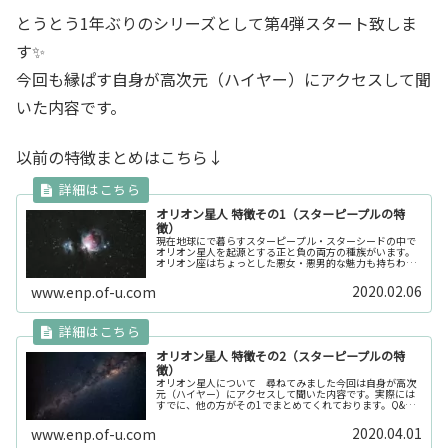
とうとう1年ぶりのシリーズとして第4弾スタート致しま
す✨
今回も縁ぱす自身が高次元（ハイヤー）にアクセスして聞
いた内容です。
以前の特徴まとめはこちら↓
オリオン星人 特徴その1（スターピープルの特
徴）
現在地球にで暮らすスターピープル・スターシードの中で
オリオン星人を起源とする正と負の両方の種族がいます。
オリオン座はちょっとした悪女・悪男的な魅力も持ちわせ
ています。オリオン星人に見つめるとNOと言えない人が多
いのも特徴の一つです。ただ、正...
2020.02.06
www.enp.of-u.com
オリオン星人 特徴その2（スターピープルの特
徴）
オリオン星人について 尋ねてみました今回は自身が高次
元（ハイヤー）にアクセスして聞いた内容です。実際には
すでに、他の方がその1でまとめてくれております。Q&A方
式でお伝えしたいと思います。◇Q1.オリオン星人はどの
ような特徴を持っていますか...
2020.04.01
www.enp.of-u.com