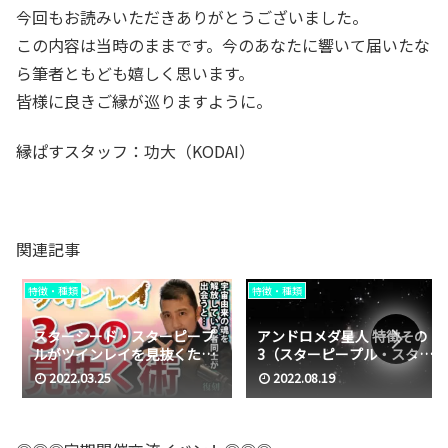
今回もお読みいただきありがとうございました。
この内容は当時のままです。今のあなたに響いて届いたな
ら筆者ともども嬉しく思います。
皆様に良きご縁が巡りますように。
縁ぱすスタッフ：功大（KODAI）
関連記事
特徴・種類
特徴・種類
スターシード・スターピープ
アンドロメダ星人 特徴その
ルがツインレイを見抜くため
3（スターピープル・スター
の３つの術
シードの特徴）
2022.03.25
2022.08.19