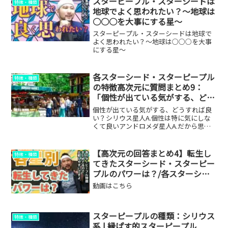
スターピープル・スターシードは
特徴・種類
地球でよく思われたい？～地球は
○○○を大事にする星～
スターピープル・スターシードは地球で
よく思われたい？～地球は○○○を大事
にする星～
各スターシード・スターピープル
特徴・種類
の特徴高次元に質問まとめ9：
「個性が出ている気がする、どう
すれば良い？」
個性が出ている気がする、どうすれば良
い？シリウス星人A.個性は特に気にしな
くて良いアンドロメダ星人A.だから思う
存分にだアルクトゥルス星人A.そのまま
活かすことを考えるべきプレアデス星人
A.最初の答えと一緒だ、感情に飲み込ま
【高次元の回答まとめ4】転生し
特徴・種類
れるな、そして放...
てきたスターシード・スターピー
プルのパワーは？/各スターシー
ド・スターピープルの特徴
動画はこちら
スターピープルの種類：シリウス
特徴・種類
系 | 縁ぱす的スターピープル