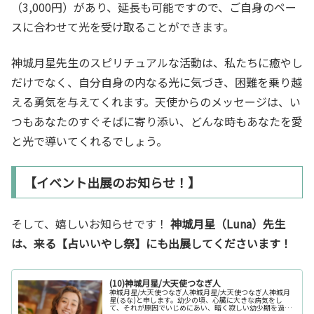
（3,000円）があり、延長も可能ですので、ご自身のペー
スに合わせて光を受け取ることができます。
神城月星先生のスピリチュアルな活動は、私たちに癒やし
だけでなく、自分自身の内なる光に気づき、困難を乗り越
える勇気を与えてくれます。天使からのメッセージは、い
つもあなたのすぐそばに寄り添い、どんな時もあなたを愛
と光で導いてくれるでしょう。
【イベント出展のお知らせ！】
そして、嬉しいお知らせです！
神城月星（Luna）先生
は、来る【占いいやし祭】にも出展してくださいます！
(10)神城月星/大天使つなぎ人
神城月星/大天使つなぎ人神城月星/大天使つなぎ人神城月
星(るな)と申します。幼少の頃、心臓に大きな病気をし
て、それが原因でいじめにあい、暗く寂しい幼少期を過ご