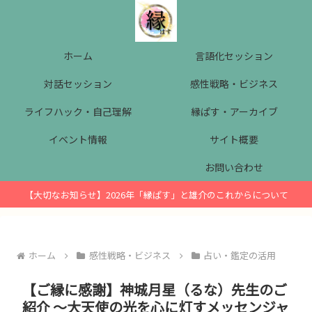
ホーム
言語化セッション
対話セッション
感性戦略・ビジネス
ライフハック・自己理解
縁ぱす・アーカイブ
イベント情報
サイト概要
お問い合わせ
【大切なお知らせ】2026年「縁ぱす」と雄介のこれからについて
ホーム
感性戦略・ビジネス
占い・鑑定の活用
【ご縁に感謝】神城月星（るな）先生のご
紹介 ～大天使の光を心に灯すメッセンジャ