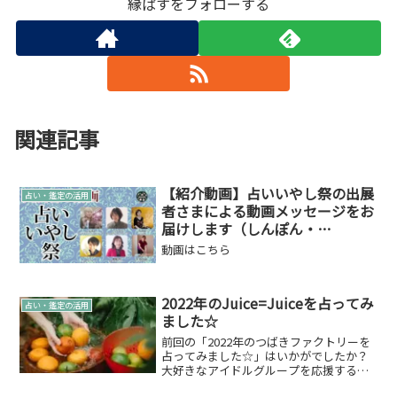
縁ぱすをフォローする
関連記事
【紹介動画】占いいやし祭の出展
占い・鑑定の活用
者さまによる動画メッセージをお
届けします（しんぽん・
☆Ayumi☆・しろ・神城月星・is
動画はこちら
therapy）
2022年のJuice=Juiceを占ってみ
占い・鑑定の活用
ました☆
前回の「2022年のつばきファクトリーを
占ってみました☆」はいかがでしたか？
大好きなアイドルグループを応援するぞ
ってことでこのシリーズ続けてまいりま