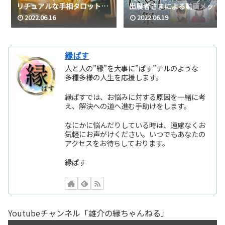
リチュアルな手相タロットの
出展者さまによる動画メッセ
天使宇宙意識でフラワーオブ
ージをお届けします（しんぽ
2022.06.16
2022.06.19
ライフ☆
ん・☆Ayumi☆・しろ・神城
月星・is therapy）
縁ぱす
人と人の”縁”を大事に”ぱす”テルのような
多種多様の人生を応援します。
縁ぱすでは、お悩みに対する原因を一緒に考
え、解決への道へ進む手助けをします。
なにかに悩んだりしている時は、遠慮なくお
気軽にお声がけください。いつでもあなたの
アクセスをお待ちしております。
縁ぱす
Youtubeチャンネル「雄介の縁ちゃんねる」