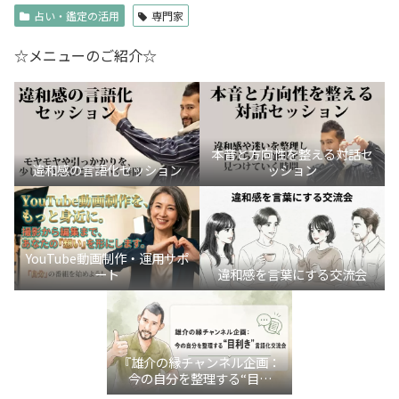
占い・鑑定の活用
専門家
☆メニューのご紹介☆
本音と方向性を整える対話セ
違和感の言語化セッション
ッション
YouTube動画制作・運用サポ
ート
違和感を言葉にする交流会
『雄介の縁チャンネル企画：
今の自分を整理する“目利
き”言語化交流会』