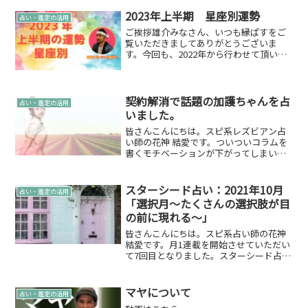
す！今回は「つばきファクトリー」に続
き「Juice=Juice」の2022年をお届けしま
2023年上半期 星座別運勢
占い・鑑定の活用
す。...
ご挨拶雄介みなさん、いつも縁ぱすをご
覧いただきましてありがとうございま
す。今回も、2022年から行わせて頂いて
おります上半期＆下半期の運勢ですが…
引き続きいつも見てくださっている感謝
の気持ちもかねて2023年も継続させて頂
こうと思います。そ...
契約解消で話題の加護ちゃんを占
占い・鑑定の活用
いました。
皆さんこんにちは。スピ系レズビアン占
い師の花神 結愛です。ついついコラムを
書くモチベーションが下がってしまいま
すね。他の先生方はどうしているのかし
ら。コラボの鑑定話を頂きましたと、あ
まりモチベーションあがっていない私を
スターシード占い：2021年10月
占い・鑑定の活用
知ってか知らずかスタッ...
「選択月～たくさんの選択肢が目
の前に現れる～」
皆さんこんにちは。スピ系占い師の花神
結愛です。月1連載を開始させていただい
て7回目となりました。スターシード占い
という名前が定着してきたと縁ぱすさん
から連絡もいただき安心しました。それ
では、以下の占いメッセージをお届けし
マヤについて
占い・鑑定の活用
ます。スターシード...