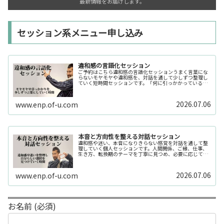
最新情報をお届けします。
セッション系メニュー申し込み
違和感の言語化セッション
ご予約はこちら違和感の言語化セッションうまく言葉にな
らないモヤモヤや違和感を、対話を通して少しずつ整理し
ていく短時間セッションです。「何に引っかかっているの
か分からない」「今の自分の状態を整理したい」そんな時
の入口としてご利用いただけます。...
2026.07.06
www.enp.of-u.com
本音と方向性を整える対話セッション
違和感や迷い、本音になりきらない感覚を対話を通して整
理していく個人セッションです。人間関係、ご縁、仕事、
生き方、転換期のテーマを丁寧に見つめ、必要に応じてカ
ードや感性の視点も補助的に用います。
2026.07.06
www.enp.of-u.com
お名前 (必須)