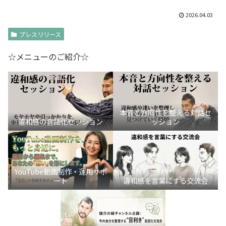
2026.04.03
プレスリリース
☆メニューのご紹介☆
本音と方向性を整える対話セ
違和感の言語化セッション
ッション
YouTube動画制作・運用サポ
ート
違和感を言葉にする交流会