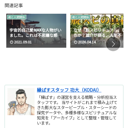
関連記事
魂と人間関係
魂と人間関係
宇宙的自己愛MAXな人物がい
なぜ「脱スピリチュアル」な
ました。これは不思議な感
のか？雄介が語る、人を不幸
覚？
にしないための活動信念と
2021.09.01
2026.04.14
「縁チャンネル」の正体
縁ぱすスタッフ 功大（KODAI）
「縁ぱす」の運営を支える戦略・分析担当ス
タッフです。 当サイトがこれまで積み上げて
きた膨大なスターピープル・スターシードの
探究データや、多種多様なスピリチュアルな
知見を「アーカイブ」として整理・管理して
います。