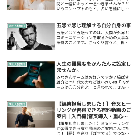
間と一緒にホッと一息つきませんか？と
いうコンセプトのもと、占いを軸にした
交流会を開催しますー！縁ぱすとして、
占い軸の交流会も開催は不定期に行って
いたのですがいろいろと調整をして開催
五感で感じ理解する自分自身の事
魂と人間関係
することにしました！ちな...
五感とは？五感ってのは、人間が外界と
コミュニケーションを取るための大事な
感覚のことです。ざっくり言うと、視覚
（見る）、聴覚（聞く）、嗅覚（か
ぐ）、味覚（味わう）、触覚（さわる）
の5つの感覚のことを指します。これらの
感覚を通じて、世界を感じ取...
人生の難易度をかんたんに設定し
魂と人間関係
ませんか。
みなさんゲームはお好きですか？縁ぱす
雄介と同年代の方などは小さい頃「TVゲ
ームは○○分迄よ」と言われてませんで
したか？ゲームはお好きですか？冒頭で
も聞きましたが、ゲームはお好きです
か？ゲームはされたことありますか？実
【編集担当しました！】音叉ヒー
魂と人間関係
は皆さんゲームは誰でも...
リングが習得できる有料動画のご
案内｜入門編(音叉導入・重心調
整・頚椎調整)
【編集担当しました！】音叉ヒーリング
が習得できる有料動画のご案内こんにち
は！【縁】を彩り【ぱすてる】でつな
ぐ”縁ぱす”です。 いつも「縁ぱすの言葉