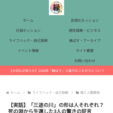
ホーム
言語化セッション
対話セッション
感性戦略・ビジネス
ライフハック・自己理解
縁ぱす・アーカイブ
イベント情報
サイト概要
お問い合わせ
【大切なお知らせ】2026年「縁ぱす」と雄介のこれからについて
ホーム
ライフハック・自己理解
魂と人間関係
【実話】「三途の川」の形は人それぞれ？
死の淵から生還した3人の驚きの証言