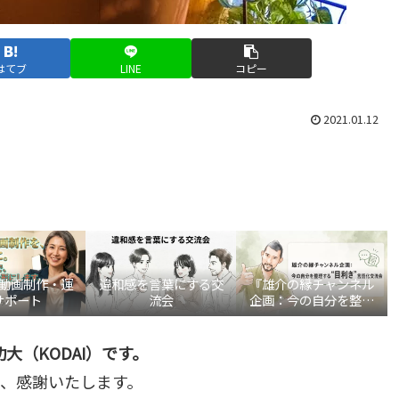
はてブ
LINE
コピー
2021.01.12
be動画制作・運
違和感を言葉にする交
『雄介の縁チャンネル
サポート
流会
企画：今の自分を整理
する“目利き”言語化交
流会』
大（KODAI）です。
、感謝いたします。