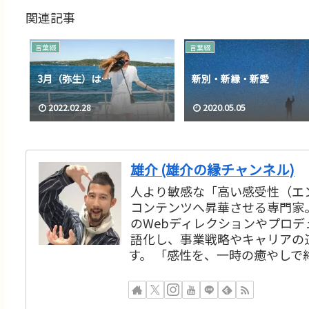
関連記事
言葉綴
言葉綴
3月（弥生）は…
新別・新縁・新愛
2022.02.28
2020.05.05
雄介 (雄介の縁チャンネル)
人より敏感な「高い感受性（エ
コンテンツへ昇華させる専門家
のWebディレクションやプロ
語化し、事業戦略やキャリアの
す。 「感性を、一時の癒やしで