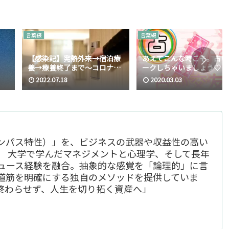
言葉綴
言葉綴
【感染記】発熱外来→宿泊療
あえてこんな時こそ。占い
養→療養終了まで～コロナ感
ークしちゃいましょう♡
染・コロナ陽性…新型コロナ
2022.07.18
2020.03.03
ウイルス感染症(COVID‑19)に
かかったと思ったら？
ンパス特性）」を、ビジネスの武器や収益性の高い
。 大学で学んだマネジメントと心理学、そして長年
デュース経験を融合。抽象的な感覚を「論理的」に言
道筋を明確にする独自のメソッドを提供していま
終わらせず、人生を切り拓く資産へ」