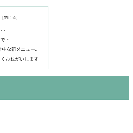
ぐ…
けで…
受付中な新メニュー。
しくおねがいします
。