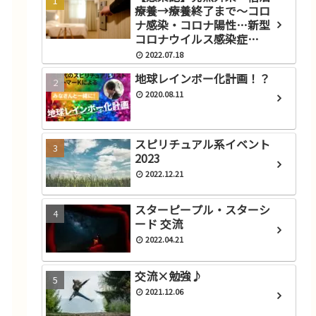
療養→療養終了まで～コロ
ナ感染・コロナ陽性…新型
コロナウイルス感染症
言葉綴
(COVID‑19)にかかったと思
2022.07.18
ったら？
地球レインボー化計画！？
ト
ライターのお仕事を久しぶり
にしました
2020.08.11
2021.11.19
スピリチュアル系イベント
2023
2022.12.21
スターピープル・スターシ
ード 交流
2022.04.21
交流×勉強♪
2021.12.06