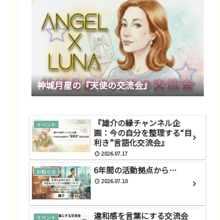
神城月星の『天使の交流会』
『雄介の縁チャンネル企
イベント
画：今の自分を整理する“目
利き”言語化交流会』
2026.07.17
6年間の活動拠点から…
お知らせ
2026.07.10
違和感を言葉にする交流会
イベント