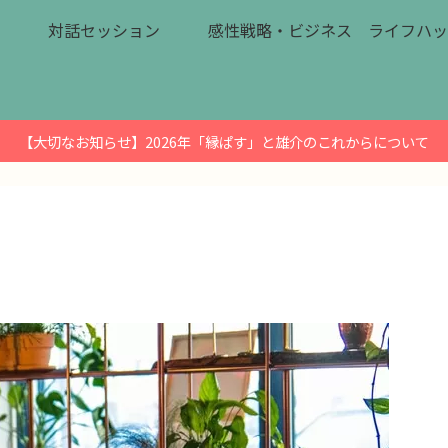
対話セッション
感性戦略・ビジネス
ライフハッ
【大切なお知らせ】2026年「縁ぱす」と雄介のこれからについて