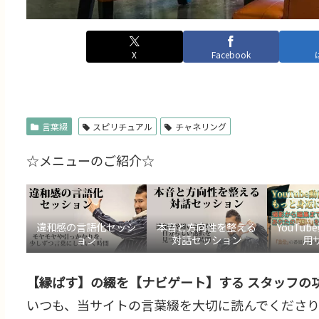
X
Facebook
言葉綴
スピリチュアル
チャネリング
☆メニューのご紹介☆
違和感の言語化セッシ
本音と方向性を整える
YouTu
ョン
対話セッション
用
【縁ぱす】の綴を【ナビゲート】する スタッフの功
いつも、当サイトの言葉綴を大切に読んでくださり