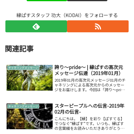
縁ぱすスタッフ 功大（KODAI）をフォローする
関連記事
誇り～pride～ | 縁ぱすの高次元
チャネリングメッセージ
メッセージ伝達（2019年01月）
2019年01月の高次元メッセージ01月のチ
ャネリングによる高次元からのメッセー
ジをお届けします。今回は「誇り～pride
～」がメインテーマとなります。※こち
らは、毎月の月初に行う事にいたしまし
た、セルフチャネリングの際の高次元か
スターピープルへの伝言-2019年
チャネリングメッセージ
らのメッセ...
02月の伝言-
こんにちは。【縁】を彩り【ぱすてる】
でつなぐ”縁ぱす”です。いつも、縁ぱす
の言葉綴をお読みいただきありがとうご
ざいます。本日は「スターピープルへの