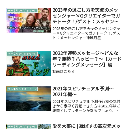
伝言-2019年02月の伝言-」をお伝えした
いと思います。2019年02月の伝言 スター
2023年の過ごし方を天使のメッ
チャネリングメッセージ
ピープ...
センジャー×Gクリエイターでガ
チトーク！/ゲスト：メッセンジ
ャー神城月星
2023年の過ごし方を天使のメッセンジャ
ー×Gクリエイターでガチトーク！/ゲス
ト：メッセンジャー神城月星
2022年運勢メッセージ～どんな
チャネリングメッセージ
年？運勢？ハッピー？～【カード
リーディングメッセージ】編
動画はこちら
2021年スピリチュアル予測～
チャネリングメッセージ
2021年編～
2021年スピリチュアル予測移行期の気付
きから素早く行動できた方は2021年はご
褒美としてリターンがあるでしょう。そ
のタイミングは2021年人それぞれになり
ますが、必ずあなたがやりたいことは前
向きな良い結果につなぐ力を持っていま
愛を大事に | 縁ぱすの高次元メッ
チャネリングメッセージ
す。ですので...