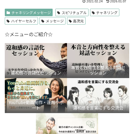
2021.02.24
2026.01.07
チャネリングメッセージ
スピリチュアル
チャネリング
ハイヤーセルフ
メッセージ
高次元
☆メニューのご紹介☆
本音と方向性を整える対話セ
違和感の言語化セッション
ッション
YouTube動画制作・運用サポ
ート
違和感を言葉にする交流会