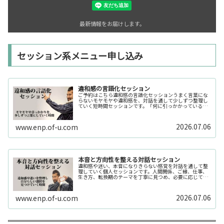
最新情報をお届けします。
セッション系メニュー申し込み
違和感の言語化セッション
ご予約はこちら違和感の言語化セッションうまく言葉にな
らないモヤモヤや違和感を、対話を通して少しずつ整理し
ていく短時間セッションです。「何に引っかかっているの
か分からない」「今の自分の状態を整理したい」そんな時
の入口としてご利用いただけます。...
2026.07.06
www.enp.of-u.com
本音と方向性を整える対話セッション
違和感や迷い、本音になりきらない感覚を対話を通して整
理していく個人セッションです。人間関係、ご縁、仕事、
生き方、転換期のテーマを丁寧に見つめ、必要に応じてカ
ードや感性の視点も補助的に用います。
2026.07.06
www.enp.of-u.com