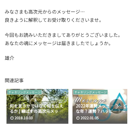
みなさまも高次元からのメッセージ…
良きように解釈してお受け取りくださいませ。
今回もお読みいただきましてありがとうございました。
あなたの魂にメッセージは届きましたでしょうか。
雄介
関連記事
チャネリングメッセージ
チャネリングメッセージ
何を言うかではなく何を伝え
2022年運勢メッセージ～どん
るか | 縁ぱすの高次元メッセ
な年？運勢？ハッピー？～
ージ伝達（2018年10月）
2018.10.03
2022.01.05