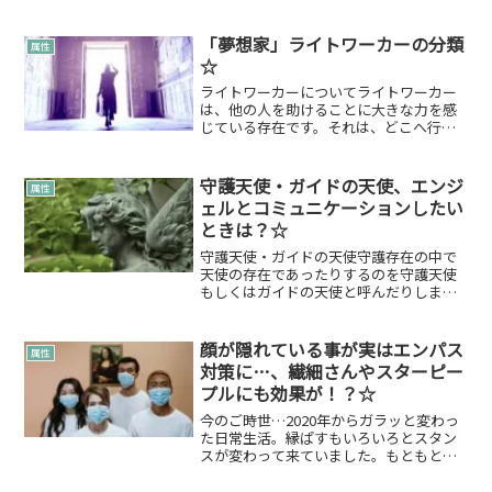
「夢想家」ライトワーカーの分類
属性
☆
ライトワーカーについてライトワーカー
は、他の人を助けることに大きな力を感
じている存在です。それは、どこへ行っ
ても光をもたらすためです。ライトワー
カー自身もトラウマを経験し、傷つきな
がら成長をします。地球での訓練である
守護天使・ガイドの天使、エンジ
属性
とも言えるでしょう。闇を...
ェルとコミュニケーションしたい
ときは？☆
守護天使・ガイドの天使守護存在の中で
天使の存在であったりするのを守護天使
もしくはガイドの天使と呼んだりしま
す。視ることができる方にあなたは「天
使が守ってくれています」とか「守護天
使」がいますよ。など言われた方は、こ
顔が隠れている事が実はエンパス
属性
ちらの内容も見てもらえたら...
対策に…、繊細さんやスターピー
プルにも効果が！？☆
今のご時世…2020年からガラッと変わっ
た日常生活。縁ぱすもいろいろとスタン
スが変わって来ていました。もともと、
人が大好きで人と会うことで良いも悪い
もエネルギー循環が出来ていた部分もあ