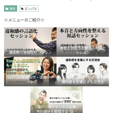
属性
エンパス
☆メニューのご紹介☆
本音と方向性を整える対話セ
違和感の言語化セッション
ッション
YouTube動画制作・運用サポ
ート
違和感を言葉にする交流会
『雄介の縁チャンネル企画：
今の自分を整理する“目利