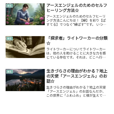
りイベントを活発化させて多くの人々と
アースエンジェルのためのセルフ
属性
出会おうとしていた矢...
ヒーリング方法☆
アースエンジェルのためのセルフヒーリ
ング方法こんにちは！【縁】を彩り【ぱ
すてる】でつなぐ”縁ぱす”です。 いつも
「縁ぱすの言葉綴り」をお読みいただき
ありがとうございます。今回は、「アー
スエンジェルのためのセルフヒーリング
「探求者」ライトワーカーの分類
属性
方法」についてお話し...
☆
ライトワーカーについてライトワーカー
は、他の人を助けることに大きな力を感
じている存在です。それは、どこへ行っ
ても光をもたらすためです。ライトワー
カー自身もトラウマを経験し、傷つきな
がら成長をします。地球での訓練である
生きづらさの理由がわかる？地上
属性
とも言えるでしょう。闇を...
の天使「アースエンジェル」のお
話☆
生きづらさの理由がわかる？地上の天使
「アースエンジェル」のお話なんだか、
この世界に「ふわふわ」と根が生えてい
ないような感覚。周りの人たちは楽しそ
うなのに、自分だけどこか馴染めない。
人がたくさんいる場所にいると、理由も
なく疲れてしまう。あなた...