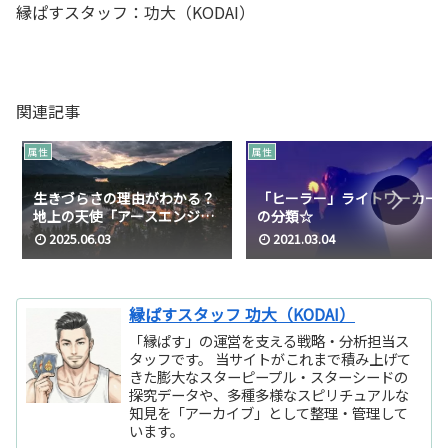
縁ぱすスタッフ：功大（KODAI）
関連記事
属性
属性
生きづらさの理由がわかる？
「ヒーラー」ライトワーカー
地上の天使「アースエンジェ
の分類☆
ル」のお話☆
2025.06.03
2021.03.04
縁ぱすスタッフ 功大（KODAI）
「縁ぱす」の運営を支える戦略・分析担当ス
タッフです。 当サイトがこれまで積み上げて
きた膨大なスターピープル・スターシードの
探究データや、多種多様なスピリチュアルな
知見を「アーカイブ」として整理・管理して
います。