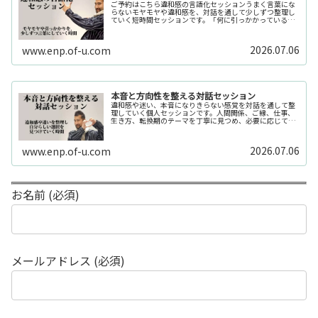
ご予約はこちら違和感の言語化セッションうまく言葉にな
らないモヤモヤや違和感を、対話を通して少しずつ整理し
ていく短時間セッションです。「何に引っかかっているの
か分からない」「今の自分の状態を整理したい」そんな時
の入口としてご利用いただけます。...
2026.07.06
www.enp.of-u.com
本音と方向性を整える対話セッション
違和感や迷い、本音になりきらない感覚を対話を通して整
理していく個人セッションです。人間関係、ご縁、仕事、
生き方、転換期のテーマを丁寧に見つめ、必要に応じてカ
ードや感性の視点も補助的に用います。
2026.07.06
www.enp.of-u.com
お名前 (必須)
メールアドレス (必須)