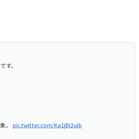
です。
印象。
pic.twitter.com/Ka1jBI2uib