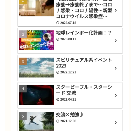
療養→療養終了まで～コロ
ナ感染・コロナ陽性…新型
コロナウイルス感染症
(COVID‑19)にかかったと思
2022.07.18
ったら？
地球レインボー化計画！？
2020.08.11
スピリチュアル系イベント
2023
2022.12.21
言葉綴
スターピープル・スターシ
ード 交流
し
大波乱の2023年一発目のスタ
ーシード交流会!?
2022.04.21
2023.01.19
交流×勉強♪
2021.12.06