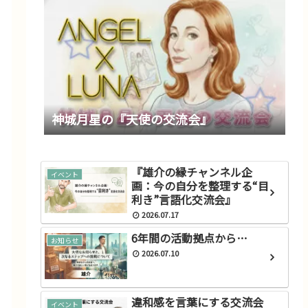
神城月星の『天使の交流会』
『雄介の縁チャンネル企
イベント
画：今の自分を整理する“目
利き”言語化交流会』
2026.07.17
6年間の活動拠点から…
お知らせ
2026.07.10
違和感を言葉にする交流会
イベント