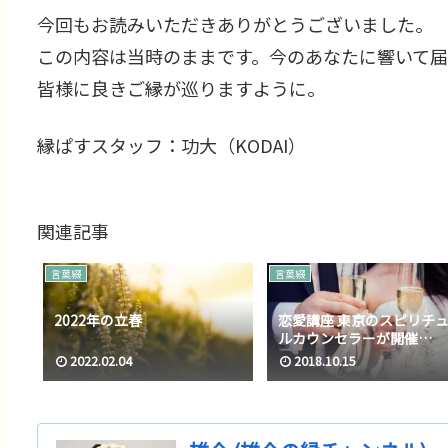
今回もお読みいただきありがとうございました。
この内容は当時のままです。今のあなたに響いて届
皆様に良きご縁が巡りますように。
縁ぱすスタッフ：功大（KODAI）
関連記事
言葉綴
言葉綴
2022年の立春
恋愛講座 東京のスピリチ
ルカウンセラーが開催…
2022.02.04
2018.10.15