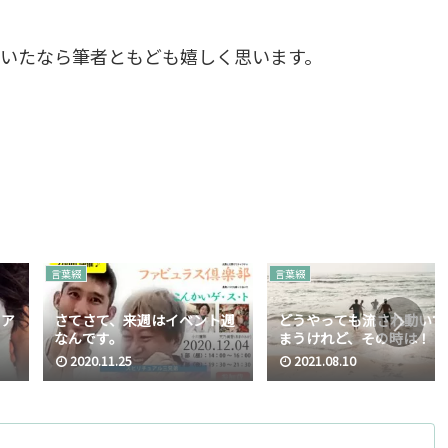
いたなら筆者ともども嬉しく思います。
言葉綴
言葉綴
ュア
さてさて、来週はイベント週
どうやっても流され動いて
なんです。
まうけれど、その時は！
2020.11.25
2021.08.10