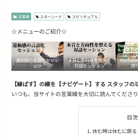
言葉綴
スターシード
スピリチュアル
☆メニューのご紹介☆
違和感の言語化セッシ
本音と方向性を整える
YouTu
ョン
対話セッション
用
【縁ぱす】の綴を【ナビゲート】する スタッフの功
いつも、当サイトの言葉綴を大切に読んでくださり
目次
休む時は休むに限る