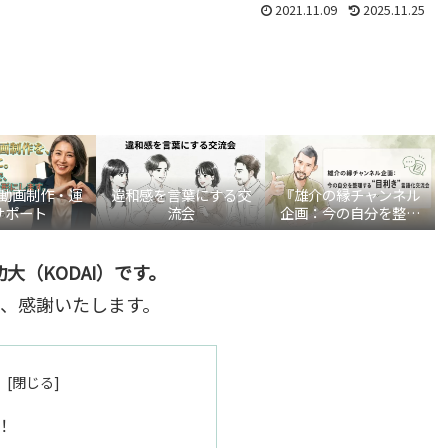
2021.11.09
2025.11.25
be動画制作・運
違和感を言葉にする交
『雄介の縁チャンネル
サポート
流会
企画：今の自分を整理
する“目利き”言語化交
流会』
大（KODAI）です。
、感謝いたします。
！