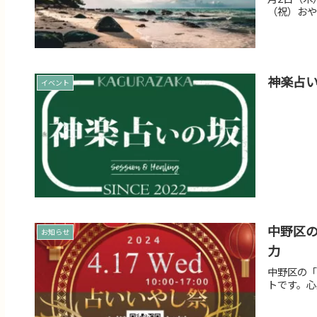
（祝）おやす
神楽占
イベント
中野区
お知らせ
力
中野区の「
トです。心