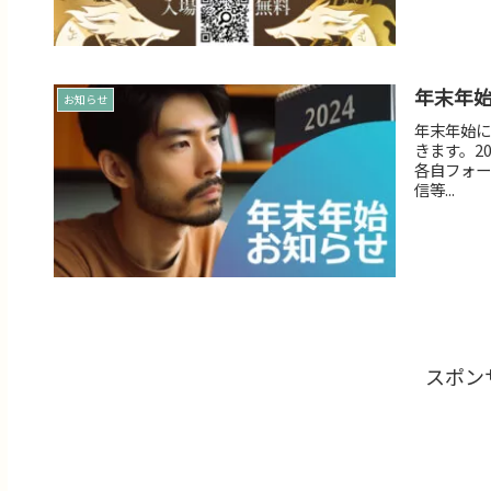
年末年始
お知らせ
年末年始につ
きます。2
各自フォー
信等...
スポン