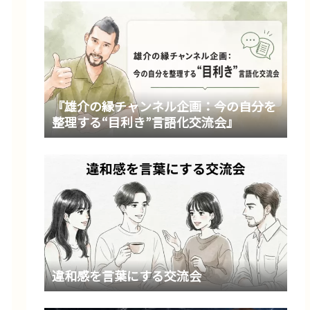
『雄介の縁チャンネル企画：今の自分を
整理する“目利き”言語化交流会』
違和感を言葉にする交流会