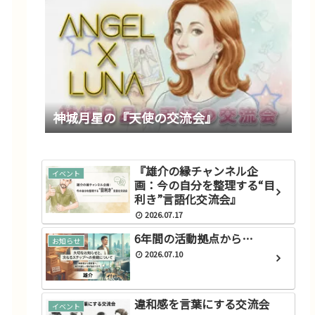
神城月星の『天使の交流会』
『雄介の縁チャンネル企
イベント
画：今の自分を整理する“目
利き”言語化交流会』
2026.07.17
6年間の活動拠点から…
お知らせ
2026.07.10
違和感を言葉にする交流会
イベント