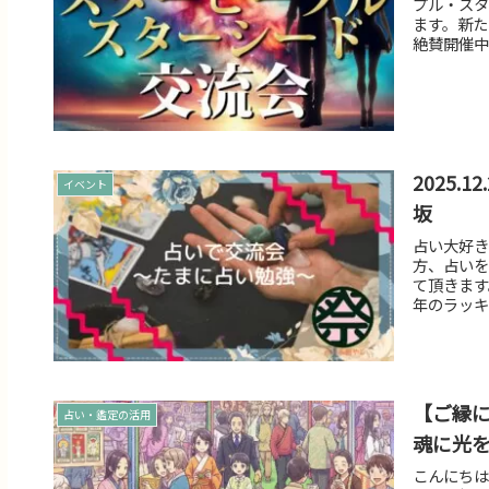
プル・スタ
ます。新た
絶賛開催中
2025.
イベント
坂
占い大好き
方、占いを
て頂きます
年のラッキ
【ご縁に
占い・鑑定の活用
魂に光
こんにちは