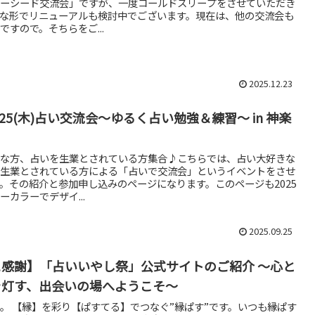
ーシード交流会」ですが、一度コールドスリープをさせていただき
な形でリニューアルも検討中でございます。現在は、他の交流会も
ですので。そちらをご...
2025.12.23
12.25(木)占い交流会～ゆるく占い勉強＆練習～ in 神楽
な方、占いを生業とされている方集合♪こちらでは、占い大好きな
生業とされている方による「占いで交流会」というイベントをさせ
。その紹介と参加申し込みのページになります。このページも2025
ーカラーでデザイ...
2025.09.25
感謝】「占いいやし祭」公式サイトのご紹介 ～心と
を灯す、出会いの場へようこそ～
。 【縁】を彩り【ぱすてる】でつなぐ”縁ぱす”です。いつも縁ぱす