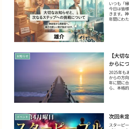
いつも「縁
今日は皆様
きます。神
年間にわた
【大切な
お知らせ
からに
2025年
からの方向
年に間に合
ら、本格的
次回未定
イベント
スターピー