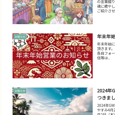
の言葉綴り
魂に癒やし
ご紹介させ
年末年始
お知らせ
年末年始につ
頂きます。
各自フォー
信等は...
2024
お知らせ
つきま
2024年
やすみ4月
月2日（木