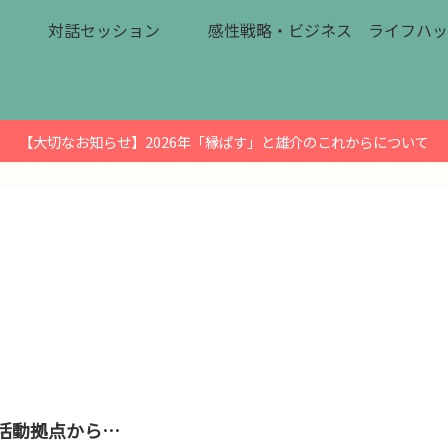
対話セッション
感性戦略・ビジネス
ライフハッ
【大切なお知らせ】2026年「縁ぱす」と雄介のこれからについて
活動拠点から…