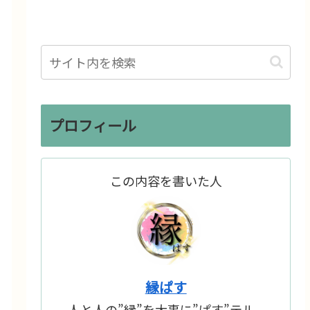
プロフィール
この内容を書いた人
縁ぱす
人と人の”縁”を大事に”ぱす”テル