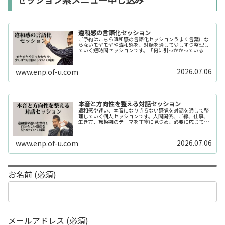
違和感の言語化セッション
ご予約はこちら違和感の言語化セッションうまく言葉にな
らないモヤモヤや違和感を、対話を通して少しずつ整理し
ていく短時間セッションです。「何に引っかかっているの
か分からない」「今の自分の状態を整理したい」そんな時
の入口としてご利用いただけます。...
2026.07.06
www.enp.of-u.com
本音と方向性を整える対話セッション
違和感や迷い、本音になりきらない感覚を対話を通して整
理していく個人セッションです。人間関係、ご縁、仕事、
生き方、転換期のテーマを丁寧に見つめ、必要に応じてカ
ードや感性の視点も補助的に用います。
2026.07.06
www.enp.of-u.com
お名前 (必須)
メールアドレス (必須)