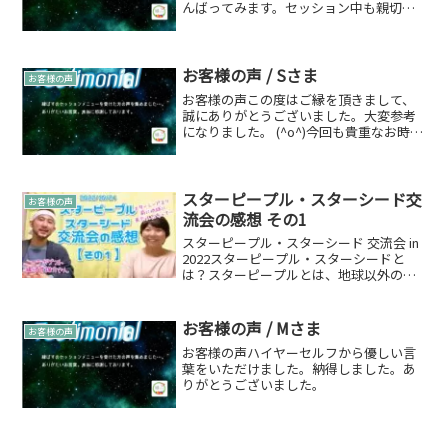
んばってみます。セッション中も親切な
語り口でお優しい方なんだなと感じまし
た。ありがとうございました。
お客様の声 / Sさま
お客様の声
お客様の声この度はご縁を頂きまして、
誠にありがとうございました。大変参考
になりました。 (^o^)今回も貴重なお時間
を頂きまして、心より感謝致します
m(__)m
スターピープル・スターシード交
お客様の声
流会の感想 その1
スターピープル・スターシード 交流会 in
2022スターピープル・スターシードと
は？スターピープルとは、地球以外の星
から地球に転生してきた宇宙人や天使の
ことを指す。別の星から来たため、地球
と馴染めない部分や故郷（星）に帰りた
お客様の声 / Mさま
お客様の声
いなど思うこと...
お客様の声ハイヤーセルフから優しい言
葉をいただけました。納得しました。あ
りがとうございました。