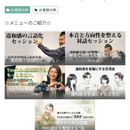
お客様の声
お客様の声
☆メニューのご紹介☆
本音と方向性を整える対話セ
違和感の言語化セッション
ッション
YouTube動画制作・運用サポ
ート
違和感を言葉にする交流会
『雄介の縁チャンネル企画：
今の自分を整理する“目利