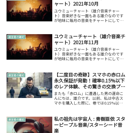
ャート）2021年10月
ユウミューチャート（雄介音楽チャー
ト）音楽好きな一面もある雄介なのです
が地味に毎月の音楽をチャートにして聴
くという趣味を持っています。そこで、
自己満足ですがワクワクするのでそのチ
ャートのTOP10で曲をご紹介したいと思
ユウミューチャート（雄介音楽チ
運営者の雑記
います。2021年10...
ャート）2021年11月
ユウミューチャート（雄介音楽チャー
ト）音楽好きな一面もある雄介なのです
が地味に毎月の音楽をチャートにして聴
くという趣味を持っています。そこで、
自己満足ですがワクワクするのでそのチ
ャートのTOP10で曲をご紹介したいと思
【二度目の奇跡】スマホの赤ロム
運営者の雑記
います。2021年11...
永久保証が発動！確率0.15%以下
のレア体験、その驚きの交換プロ
セスを全公開
またも「赤ロム」に遭遇した男の運命こ
んにちは、雄介です。以前、私は中古ス
マホを購入した際に、巷では0.15%以下
と言われている超低確率のレア現象、
「赤ロム」（ネットワーク利用制限▲や
×）に遭遇したという記事を書きまし
私の祖先は宇宙人 : 青樹亜依 スタ
運営者の雑記
た。あの時、「まさか自分...
ーピープル音楽/スターシード音
楽