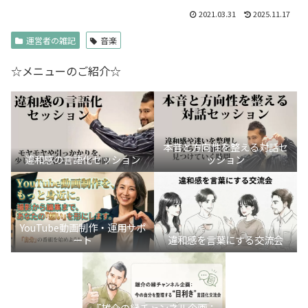
2021.03.31
2025.11.17
運営者の雑記
音楽
☆メニューのご紹介☆
本音と方向性を整える対話セ
違和感の言語化セッション
ッション
YouTube動画制作・運用サポ
ート
違和感を言葉にする交流会
『雄介の縁チャンネル企画：