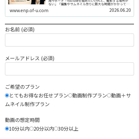
用サポート「YouTubeを始めたいけれど、撮影する場所が
ない」「編集やサムネイル作りに膨大な時間がかかって長
続きしない」「機材を揃えるだけで何万円もかかってしま
2026.06.20
www.enp.of-u.com
う……」そんなお悩み...
お名前 (必須)
メールアドレス (必須)
ご希望のプラン
とてもお得なお任せプラン
動画制作プラン
動画＋サ
ムネイル制作プラン
動画の想定時間
10分以内
20分以内
30分以上