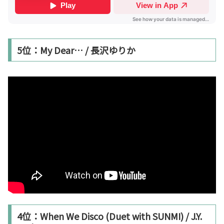
5位：My Dear… / 長沢ゆりか
4位：When We Disco (Duet with SUNMI) / J.Y.