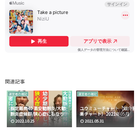
関連記事
運営者の雑記
運営者の雑記
指定難病40 高安動脈炎/大動
ユウミューチャート（雄介音
脈炎症候群/狭心症にもなり医
楽チャート）2021年05月
者には逃げ出すなと言われ…/
2022.10.25
2021.05.31
小さい頃はいじめられ/メッセ
ンジャー神城月星