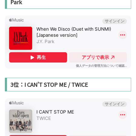
Park
3位：I CAN’T STOP ME / TWICE