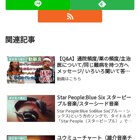
関連記事
【Q&A】通院頻度/薬の頻度/主治
運営者の雑記
医について/同じ難病を持つ方へ
メッセージ/ いろいろ聞いて答え
てもらいました(指定難病40 高安
動画はこちら
動脈炎・大動脈炎症候群)ゲス
ト：メッセンジャー神城月星
Star People:Blue Six スターピー
運営者の雑記
プル音楽/スターシード音楽
Star People:Blue SixBlue Six(ブルー・シ
ックス)という方のソングで、タイトルが
「Star People（スターピープル）」で
す。音楽もスターピープルの方が聴いて
みても心地よいのではないのでしょう
か。他にも、Mil...
ユウミューチャート（雄介音楽チ
運営者の雑記