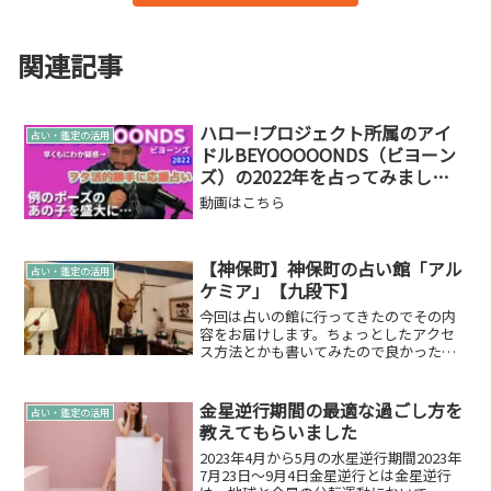
関連記事
ハロー!プロジェクト所属のアイ
占い・鑑定の活用
ドルBEYOOOOONDS（ビヨーン
ズ）の2022年を占ってみました
☆～にわか疑惑？例のポーズのあ
動画はこちら
の子を盛大に…～
【神保町】神保町の占い館「アル
占い・鑑定の活用
ケミア」【九段下】
今回は占いの館に行ってきたのでその内
容をお届けします。ちょっとしたアクセ
ス方法とかも書いてみたので良かったら
最後までご覧ください。本当であれば
Youtubeチャンネル「雄介の縁チャンネ
ル」に動画を撮って載せたりもしたかっ
金星逆行期間の最適な過ごし方を
占い・鑑定の活用
たのですが、動画の許...
教えてもらいました
2023年4月から5月の水星逆行期間2023年
7月23日～9月4日金星逆行とは金星逆行