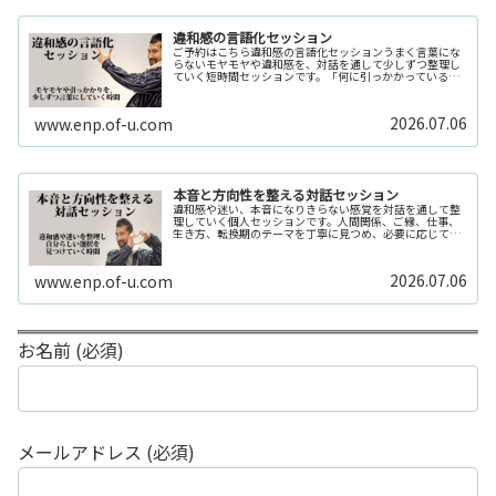
違和感の言語化セッション
ご予約はこちら違和感の言語化セッションうまく言葉にな
らないモヤモヤや違和感を、対話を通して少しずつ整理し
ていく短時間セッションです。「何に引っかかっているの
か分からない」「今の自分の状態を整理したい」そんな時
の入口としてご利用いただけます。...
2026.07.06
www.enp.of-u.com
本音と方向性を整える対話セッション
違和感や迷い、本音になりきらない感覚を対話を通して整
理していく個人セッションです。人間関係、ご縁、仕事、
生き方、転換期のテーマを丁寧に見つめ、必要に応じてカ
ードや感性の視点も補助的に用います。
2026.07.06
www.enp.of-u.com
お名前 (必須)
メールアドレス (必須)