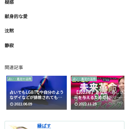
疑惑
献身的な愛
沈黙
静寂
関連記事
占い・鑑定の活用
占い・鑑定の活用
占いでもLGBTQや自分のよう
【2023年】あなたへ新しい次
なゲイなどが排除されてもい
元を与えるための3択リーデ
るという話
ィング☆逢うだけで未来革
2022.06.09
2022.11.29
命！カリスマソウルパーフェ
クター天乃美香【663】
縁ぱす