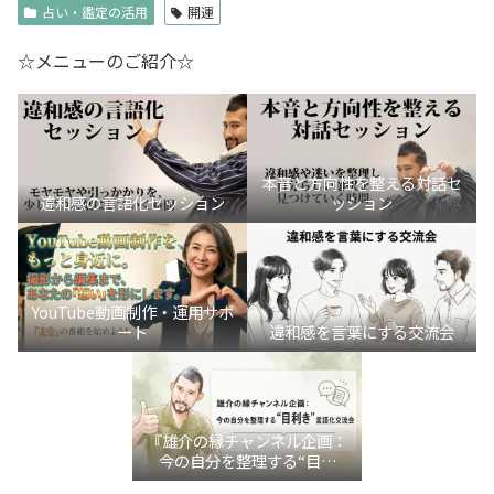
占い・鑑定の活用
開運
☆メニューのご紹介☆
本音と方向性を整える対話セ
違和感の言語化セッション
ッション
YouTube動画制作・運用サポ
ート
違和感を言葉にする交流会
『雄介の縁チャンネル企画：
今の自分を整理する“目利
き”言語化交流会』