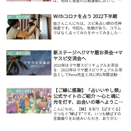
は、地球と金星の公転運動において、金
星が太陽の周りを逆方向に見かけ上動く
現象を指します。地球と金星は共に太陽
の周りを公転しているため、普段は地球
Withコロナを占う 2022下半期
占い・鑑定の活用
から見て金...
皆さんこんにちは。スピ系占い師の花神
結愛です。今回も、依頼があり、コラム
ではなく占ってみたをやってみました。
と、こんなテンションで書かせていただ
きましたが…依頼時になんと雄介さんか
らコロナに感染した、コロナ陽性になっ
たってついで感覚でお伝...
新ステージへ!?マヤ暦お茶会→マ
占い・鑑定の活用
ヤスピ交流会へ
2022年はマヤ暦スピリチュアルお茶会
を…2022年はマヤ暦スピリチュアルお茶
会としてRena先生と共に約1年間活動を
させて頂きました。2023年4月からリニュ
ーアル2023年4月から名前も「マヤ暦スピ
リチュアル交流会（マヤスピ交流会）」
【ご縁に感謝】「占いいやし祭」
占い・鑑定の活用
へ...
公式サイトのご紹介 ～心と魂に
光を灯す、出会いの場へようこそ
～
こんにちは。 【縁】を彩り【ぱすてる】
でつなぐ”縁ぱす”です。いつも縁ぱすの
言葉綴りをお読みいただき、ありがとう
ございます。 今回は、あなたの心と魂に
癒やしと幸運をもたらす、素敵な出会い