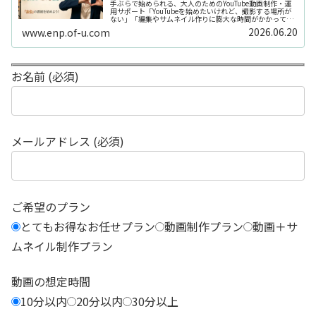
手ぶらで始められる、大人のためのYouTube動画制作・運
用サポート「YouTubeを始めたいけれど、撮影する場所が
ない」「編集やサムネイル作りに膨大な時間がかかって長
続きしない」「機材を揃えるだけで何万円もかかってしま
2026.06.20
www.enp.of-u.com
う……」そんなお悩み...
お名前 (必須)
メールアドレス (必須)
ご希望のプラン
とてもお得なお任せプラン
動画制作プラン
動画＋サ
ムネイル制作プラン
動画の想定時間
10分以内
20分以内
30分以上