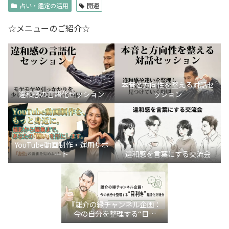
占い・鑑定の活用
開運
☆メニューのご紹介☆
本音と方向性を整える対話セ
違和感の言語化セッション
ッション
YouTube動画制作・運用サポ
ート
違和感を言葉にする交流会
『雄介の縁チャンネル企画：
今の自分を整理する“目利
き”言語化交流会』