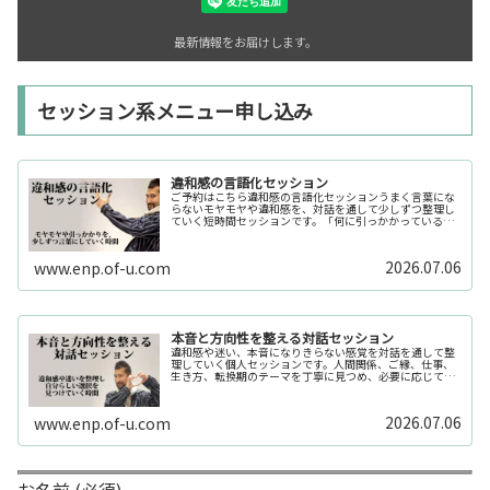
最新情報をお届けします。
セッション系メニュー申し込み
違和感の言語化セッション
ご予約はこちら違和感の言語化セッションうまく言葉にな
らないモヤモヤや違和感を、対話を通して少しずつ整理し
ていく短時間セッションです。「何に引っかかっているの
か分からない」「今の自分の状態を整理したい」そんな時
の入口としてご利用いただけます。...
2026.07.06
www.enp.of-u.com
本音と方向性を整える対話セッション
違和感や迷い、本音になりきらない感覚を対話を通して整
理していく個人セッションです。人間関係、ご縁、仕事、
生き方、転換期のテーマを丁寧に見つめ、必要に応じてカ
ードや感性の視点も補助的に用います。
2026.07.06
www.enp.of-u.com