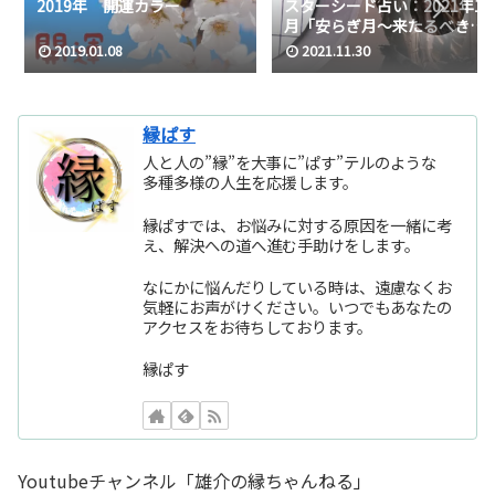
2019年 開運カラー
スターシード占い：2021年12
月「安らぎ月～来たるべき日
へ整える～」
2019.01.08
2021.11.30
縁ぱす
人と人の”縁”を大事に”ぱす”テルのような
多種多様の人生を応援します。
縁ぱすでは、お悩みに対する原因を一緒に考
え、解決への道へ進む手助けをします。
なにかに悩んだりしている時は、遠慮なくお
気軽にお声がけください。いつでもあなたの
アクセスをお待ちしております。
縁ぱす
Youtubeチャンネル「雄介の縁ちゃんねる」