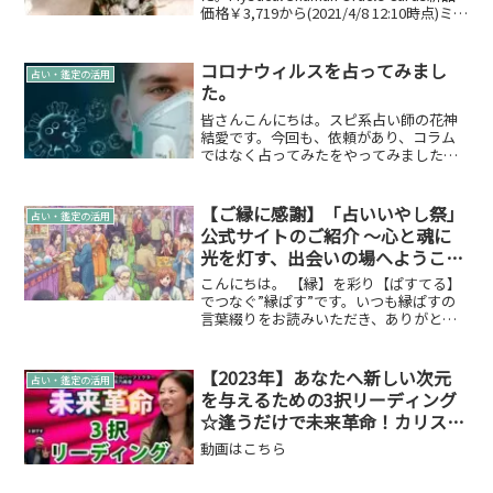
価格￥3,719から(2021/4/8 12:10時点)ミス
ティカルシャーマンオラクルカード(ビジ
ョンクエストボックス)特別版 (オラクル
カー...
コロナウィルスを占ってみまし
占い・鑑定の活用
た。
皆さんこんにちは。スピ系占い師の花神
結愛です。今回も、依頼があり、コラム
ではなく占ってみたをやってみました。
あまり病気等に関して占いたくはないし
依頼者さんも「なるようになるでしょ」
という考えなくせに依頼だけはするの
【ご縁に感謝】「占いいやし祭」
占い・鑑定の活用
ね…。でも、ちょっとしっ...
公式サイトのご紹介 ～心と魂に
光を灯す、出会いの場へようこそ
～
こんにちは。 【縁】を彩り【ぱすてる】
でつなぐ”縁ぱす”です。いつも縁ぱすの
言葉綴りをお読みいただき、ありがとう
ございます。 今回は、あなたの心と魂に
癒やしと幸運をもたらす、素敵な出会い
の場を創造している公式サイトをご紹介
【2023年】あなたへ新しい次元
占い・鑑定の活用
させていただきます...
を与えるための3択リーディング
☆逢うだけで未来革命！カリスマ
ソウルパーフェクター天乃美香
動画はこちら
【663】