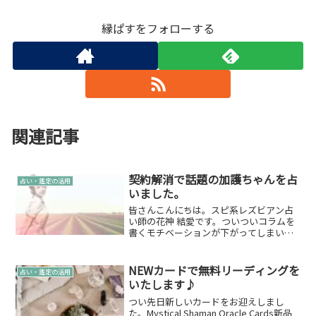
縁ぱすをフォローする
関連記事
契約解消で話題の加護ちゃんを占
占い・鑑定の活用
いました。
皆さんこんにちは。スピ系レズビアン占
い師の花神 結愛です。ついついコラムを
書くモチベーションが下がってしまいま
すね。他の先生方はどうしているのかし
ら。コラボの鑑定話を頂きましたと、あ
まりモチベーションあがっていない私を
NEWカードで無料リーディングを
占い・鑑定の活用
知ってか知らずかスタッ...
いたします♪
つい先日新しいカードをお迎えしまし
た。Mystical Shaman Oracle Cards新品