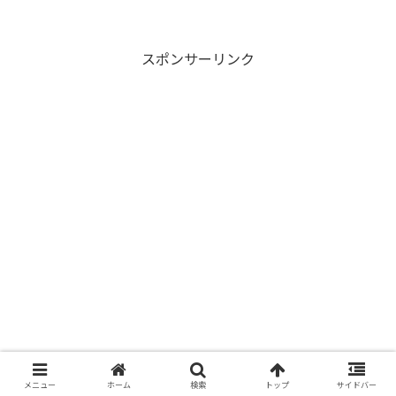
す！今回は「モーニング娘。’23」に続き
「アンジュルム」の2023年をお届けしま
す。アンジ...
スポンサーリンク
メニュー
ホーム
検索
トップ
サイドバー