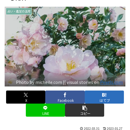
占い・鑑定の活用
Photo by micheile.com || visual stories on
Pexels.com
X
Facebook
はてブ
LINE
コピー
2022.03.31
2023.01.27