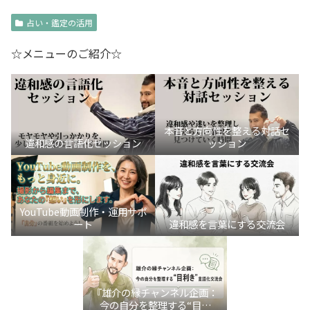
占い・鑑定の活用
☆メニューのご紹介☆
本音と方向性を整える対話セ
違和感の言語化セッション
ッション
YouTube動画制作・運用サポ
ート
違和感を言葉にする交流会
『雄介の縁チャンネル企画：
今の自分を整理する“目利