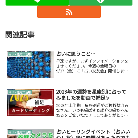
関連記事
占いに思うこと…
占い・鑑定の活用
早速ですが、まずインフォメーションを
させてください。今週の金曜日の
9/27（金）に「占い交友会」開催しま
す。まだまだ、参加者に余裕があります
のでご参加くださいね。占い交友会 詳細
占い好きな方同士、交友を深めましょう
という会に。 開催日201...
2023年の運勢を星座別に占って
占い・鑑定の活用
みましたを動画で補足✨
2023年上半期 星座別運勢ご挨拶雄介み
なさん、いつも縁ぱす＆雄介の縁ちゃん
ねるをご覧いただきましてありがとうご
ざいます。今回も、2022年から行わせて
頂いております上半期＆下半期の運勢で
すが…引き続きいつも見てくださってい
占いヒーリングイベント（占いい
占い・鑑定の活用
る感謝の気持ちも...
やし祭）後に時間があったのでカ