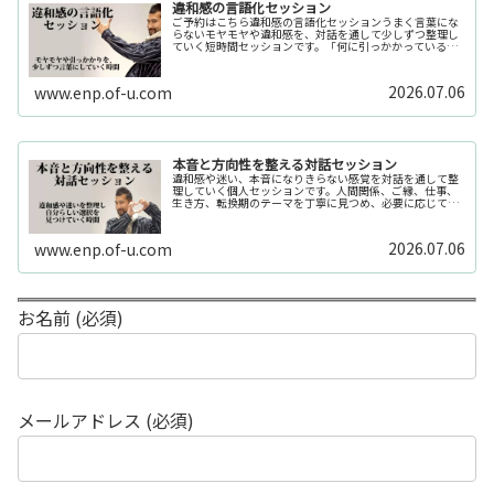
違和感の言語化セッション
ご予約はこちら違和感の言語化セッションうまく言葉にな
らないモヤモヤや違和感を、対話を通して少しずつ整理し
ていく短時間セッションです。「何に引っかかっているの
か分からない」「今の自分の状態を整理したい」そんな時
の入口としてご利用いただけます。...
2026.07.06
www.enp.of-u.com
本音と方向性を整える対話セッション
違和感や迷い、本音になりきらない感覚を対話を通して整
理していく個人セッションです。人間関係、ご縁、仕事、
生き方、転換期のテーマを丁寧に見つめ、必要に応じてカ
ードや感性の視点も補助的に用います。
2026.07.06
www.enp.of-u.com
お名前 (必須)
メールアドレス (必須)