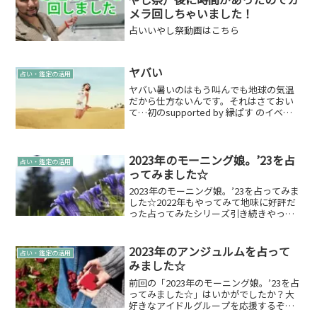
メラ回しちゃいました！
占いいやし祭動画はこちら
ヤバい
占い・鑑定の活用
ヤバい暑いのはもう叫んでも地球の気温
だから仕方ないんです。それはさておい
て…初のsupported by 縁ぱす のイベン
トが今週末に開催されるんです。もうヤ
バいほどめっちゃドキドキです。初って
やっぱドキドキですよね。初体験ってや
っぱ大事に...
2023年のモーニング娘。’23を占
占い・鑑定の活用
ってみました☆
2023年のモーニング娘。’23を占ってみま
した☆2022年もやってみて地味に好評だ
った占ってみたシリーズ引き続きやって
みたいと思います。モーニング娘。’23と
は？（モーニングムスメ トゥースリー）
テレビ東京系「ASAYAN」でのオーディ
2023年のアンジュルムを占って
占い・鑑定の活用
シ...
みました☆
前回の「2023年のモーニング娘。’23を占
ってみました☆」はいかがでしたか？大
好きなアイドルグループを応援するぞっ
てことでこのシリーズ続けてまいりま