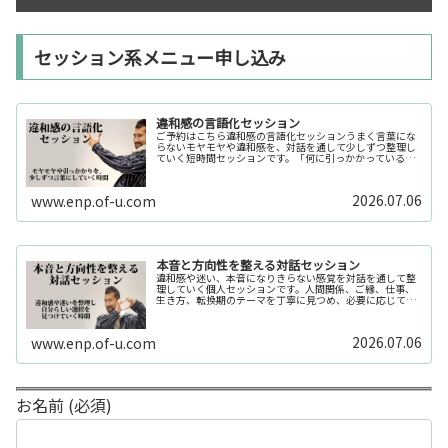
セッション系メニュー申し込み
違和感の言語化セッション
ご予約はこちら違和感の言語化セッションうまく言葉にな
らないモヤモヤや違和感を、対話を通して少しずつ整理し
ていく短時間セッションです。「何に引っかかっているの
か分からない」「今の自分の状態を整理したい」そんな時
の入口としてご利用いただけます。...
2026.07.06
www.enp.of-u.com
本音と方向性を整える対話セッション
違和感や迷い、本音になりきらない感覚を対話を通して整
理していく個人セッションです。人間関係、ご縁、仕事、
生き方、転換期のテーマを丁寧に見つめ、必要に応じてカ
ードや感性の視点も補助的に用います。
2026.07.06
www.enp.of-u.com
お名前 (必須)