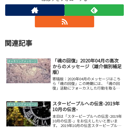
関連記事
「魂の回復」2020年04月の高次
チャネリングメッセージ
からのメッセージ（雄介個別補足
版）
寄稿版：2020年04月のメッセージはこち
ら「魂の回復」この時期には、「魂の回
復」活動にフォーカスした行動を取ると
良いかと。寄稿版では「直感」と書きま
したが、4月には自身の「魂の回復」をし
自身を取り戻す週間だと位置づけると良
スターピープルへの伝言-2019年
チャネリングメッセージ
いのです。そのた...
10月の伝言-
本日は「スターピープルへの伝言-2019年
10月の伝言-」をお伝えしたいと思いま
す。 2019年10月の伝言スターピープル・