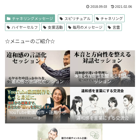
2018.09.03
2021.02.06
チャネリングメッセージ
スピリチュアル
チャネリング
ハイヤーセルフ
支援活動
毎月のメッセージ
言霊
☆メニューのご紹介☆
本音と方向性を整える対話セ
違和感の言語化セッション
ッション
YouTube動画制作・運用サポ
ート
違和感を言葉にする交流会