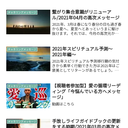
スターシードの皆さん2019年がスタート
してもう半分以上が経過しました。 季節
は、日本では秋が深まりメンタル的にも
繋がり集合意識がリニューア
チャネリングメッセージ
変...
ル/2021年04月の高次メッセージ
2021年、3月は春になり春分の日も過ぎ春
から夏へ、夏至へとあっというまに駆け
抜けます。それでは、今月の高次元から
のメッセージをお伝えします。2021年04
月のメッセージ再構築詳しく聞いてみた
いと思います。古い感覚での付き合いが
2021年スピリチュアル予測～
チャネリングメッセージ
歪みを起こし...
2021年編～
2021年スピリチュアル予測移行期の気付
きから素早く行動できた方は2021年はご
褒美としてリターンがあるでしょう。そ
のタイミングは2021年人それぞれになり
ますが、必ずあなたがやりたいことは前
向きな良い結果につなぐ力を持っていま
【視聴者参加型】愛の循環リーデ
チャネリングメッセージ
す。ですので...
ィング「今悩んでいる方へメッセ
ージ」
動画はこちら
手放しライフガイドブックの更新
チャネリングメッセージ
をする時期/2021年03月の高次メ