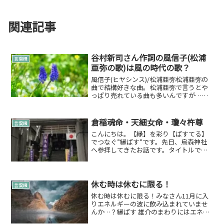
関連記事
谷村新司さん作詞の風信子(松浦
言葉綴
亜弥の歌)は風の時代の歌？
風信子(ヒヤシンス)/松浦亜弥松浦亜弥の
曲で結構好きな曲。松浦亜弥で言うとや
っぱり売れている曲も多いんですが…自
分はこの曲が好きなんですよね。発売
日：2004年3月10日「昴」はプレアデス
星団からのメッセージ…じゃあこの歌は!?
倉稲魂命・天細女命・瓊々杵尊
言葉綴
谷村新司さん...
こんにちは。【縁】を彩り【ぱすてる】
でつなぐ”縁ぱす”です。先日、烏森神社
へ参拝してきたお話です。タイトルでピ
ンと来た方はいらっしゃるのではないで
しょうか。烏森神社の御祭神さまは・倉
稲魂命（ウガノミタマノミコト）・天細
女命（アメノウヅメノミ...
休む時は休むに限る！
言葉綴
休む時は休むに限る！みなさん11月に入
りエネルギーの波に飲み込まれていませ
んか…？縁ぱす 雄介のまわりにはエネル
ギーの波をバンバンポジティブに感じて