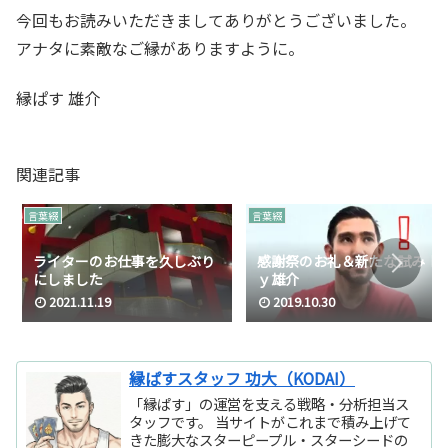
今回もお読みいただきましてありがとうございました。
アナタに素敵なご縁がありますように。
縁ぱす 雄介
関連記事
言葉綴
言葉綴
ライターのお仕事を久しぶり
感謝祭のお礼＆新たな試み ｂ
にしました
ｙ雄介
2021.11.19
2019.10.30
縁ぱすスタッフ 功大（KODAI）
「縁ぱす」の運営を支える戦略・分析担当ス
タッフです。 当サイトがこれまで積み上げて
きた膨大なスターピープル・スターシードの