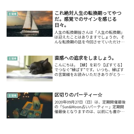
動いている人感じすぎて疲れちゃってい
る人さまざまです。ただ、そんときに
は…休む時は休むに限り...
これ絶対人生の転換期ってやつ
言葉綴
だ。感覚でのサインを感じる
日々。
人生の転換期皆さんは「人生の転換期」
は迎えたことはありますでしょうか。そ
んな転換期の話を今回させていただけれ
ばと思います。確かに、転換期って振り
返ればって言う感じも多いようでこの前
マヤ歴のRena先生と話す機会があって、
直感への追求をしましょう。
言葉綴
その時に「マヤって後...
こんにちは。【縁】を彩り【ぱすてる】
でつなぐ”縁ぱす”です。いつも、縁ぱす
の言葉綴をお読みいただきありがとうご
ざいます。本日は「直感への追求をしま
しょう。」について綴りたいと思いま
す。今回は自分への戒め的な内容の文章
にもなっております。タイ...
区切りのパーティー☆
言葉綴
2020年09月27日（日）は、定期開催最後
の「Sun&Moon占いパーティー」定期開
催最後となりますのは、以前にも書かせ
ていただきました四谷のスターリーリー
ブスサロンが10月末でクローズになるか
らなのです。詳しくは↓誕生したきっか
けやその...