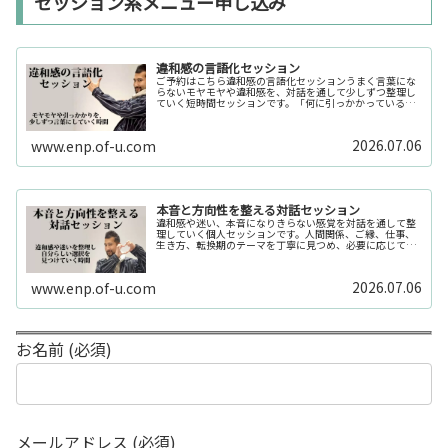
セッション系メニュー申し込み
違和感の言語化セッション
ご予約はこちら違和感の言語化セッションうまく言葉にな
らないモヤモヤや違和感を、対話を通して少しずつ整理し
ていく短時間セッションです。「何に引っかかっているの
か分からない」「今の自分の状態を整理したい」そんな時
の入口としてご利用いただけます。...
2026.07.06
www.enp.of-u.com
本音と方向性を整える対話セッション
違和感や迷い、本音になりきらない感覚を対話を通して整
理していく個人セッションです。人間関係、ご縁、仕事、
生き方、転換期のテーマを丁寧に見つめ、必要に応じてカ
ードや感性の視点も補助的に用います。
2026.07.06
www.enp.of-u.com
お名前 (必須)
メールアドレス (必須)