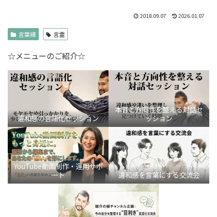
2018.09.07
2026.01.07
言葉綴
言霊
☆メニューのご紹介☆
本音と方向性を整える対話セ
違和感の言語化セッション
ッション
YouTube動画制作・運用サポ
ート
違和感を言葉にする交流会