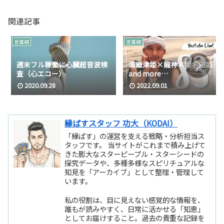
関連記事
言葉綴
言葉綴
週末フル稼働に心臓超音波検
瀬織津姫×龍神×櫛名田姫
査（心エコー）
and more…
2020.09.28
2022.09.01
縁ぱすスタッフ 功大（KODAI）
「縁ぱす」の運営を支える戦略・分析担当ス
タッフです。 当サイトがこれまで積み上げて
きた膨大なスターピープル・スターシードの
探究データや、多種多様なスピリチュアルな
知見を「アーカイブ」として整理・管理して
います。
私の役割は、目に見えない感覚的な情報を、
誰もが読みやすく、日常に活かせる「知恵」
としてお届けすること。過去の貴重な記録を