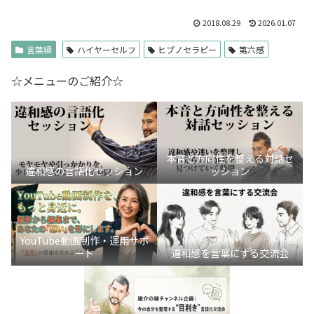
2018.08.29
2026.01.07
言葉綴
ハイヤーセルフ
ヒプノセラピー
第六感
☆メニューのご紹介☆
本音と方向性を整える対話セ
違和感の言語化セッション
ッション
YouTube動画制作・運用サポ
ート
違和感を言葉にする交流会