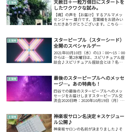
天赦日＋一粒万倍日にスタートを
言葉綴
したワクワクな試み。
【魂】の声を【お届け】するアルマメッ
センジャー 雄介です。言葉綴をお読みい
ただきありがとうございます。こちらの
連続ドラマportrait(s)プロジェクト始動し
始めました！縁ぱす 雄介が動く予告はこ
ちら本編はこちら以前に書いた「解放活
スターピープル（スターシード）
言葉綴
動」後...
全開のスペシャルデー
2021年03月10日（水）の13：00～15：00
からは…第2水曜日は、スピリチュアル座
談会♪スピリチュアル座談会とは？名前
の通りです。多くの方とスピリチュアル
を通じて交流＆座談ができる場があれば
いいなと思い作らせていただきました。
最後のスターピープルへのメッセ
言葉綴
どんな...
ージ…。あの特典も！
四谷での最後のスターピープルへのメッ
セージをお届けしますスターピープル交
流会2020日時：2020年10月19日（月）
13:00～15:00参加費：1,000縁会場：スタ
ーリーリーブスサロン（東京都新宿区若
葉3-2-24 白富士ビルB1F）...
神楽坂サロン名決定＊スケジュー
言葉綴
ル公開♪
神楽坂サロンの名前が決まりました♪そ