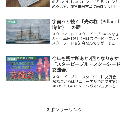
の名も…にじ海サロンにじうみサロンと
読みます。命名由来本当は縁ぱすサロン
でも良いと思ったのですが…実は縁ぱす
以外でもイベント利用であったりお仕事
で使う予定があり縁ぱすのイメージを固
宇宙へと続く「光の柱（Pillar of
言葉綴
定させないようにしました...
light）」の話
スターシード・スターピープルのみなさ
んへ…本日12月14日はスターピープル・
スターシード交流会なんですが、そこ
で、参加してくださったみなさまにシェ
アする話をまとめていたんだですね。と
はいえ、いつものようにまとまってはな
今年も残す所あと2回となります
言葉綴
かなかいないのですが…...
「スターピープル・スターシード
交流会」
スターピープル・スターシード 交流会
2023年からはリニューアル予定です実は
2023年からのイメージヴィジュアルもす
でにできていてこちらになります✨原点
回帰✨2021年のイメージに戻しつつな感
じです。ここでついでに今までのライブ
ラリーを20...
スポンサーリンク