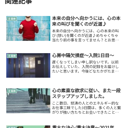
関連記事
本来の自分へ向かうには、心の本
言葉綴
来の叫びを聞くのが近道♪
本来の自分へ向かうには、心の本来の叫
び (想い)を聞くのが近道♪めちゃくちゃ
当たり前の事を言ってません？とお思い
の方もいらっしゃると思いますが…本来
の自分へ向かうには、心の本来の叫びを
聞く地味に難しく、そうできないのがこ
心房中隔欠損症～入院1日目～
言葉綴
の世の中…。いろいろ...
遅くなってしまい申し訳ないです。以前
お伝えしていた、入院の記録をお届けし
たいと思います。今後どなたかがたまた
まこの綴にたどり着いて参考になったら
幸いです。※手術体験記ですので、医学
的な部分は引用などでしております。心
房中隔欠損症（ASD）と...
心の素直な欲求に従い、また一段
言葉綴
ステップアップしました。
ここ数日、怒涛の人とのエネルギー的な
お仕事三昧でした3日間は、多くの人と繋
がりが強い方たちとお会いできたことで
すごくエネルギー的なお仕事が続きまし
た！前日→スターピープル交流会当日→
占いいやし祭次日→縁ぱすなチャンネル
重大な決心/重大決意～2021年