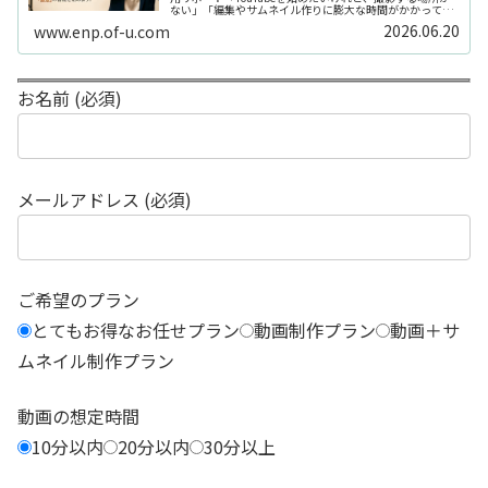
ない」「編集やサムネイル作りに膨大な時間がかかって長
続きしない」「機材を揃えるだけで何万円もかかってしま
2026.06.20
www.enp.of-u.com
う……」そんなお悩み...
お名前 (必須)
メールアドレス (必須)
ご希望のプラン
とてもお得なお任せプラン
動画制作プラン
動画＋サ
ムネイル制作プラン
動画の想定時間
10分以内
20分以内
30分以上