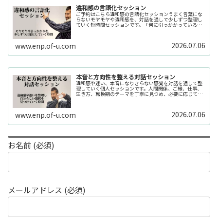
違和感の言語化セッション
ご予約はこちら違和感の言語化セッションうまく言葉にな
らないモヤモヤや違和感を、対話を通して少しずつ整理し
ていく短時間セッションです。「何に引っかかっているの
か分からない」「今の自分の状態を整理したい」そんな時
の入口としてご利用いただけます。...
2026.07.06
www.enp.of-u.com
本音と方向性を整える対話セッション
違和感や迷い、本音になりきらない感覚を対話を通して整
理していく個人セッションです。人間関係、ご縁、仕事、
生き方、転換期のテーマを丁寧に見つめ、必要に応じてカ
ードや感性の視点も補助的に用います。
2026.07.06
www.enp.of-u.com
お名前 (必須)
メールアドレス (必須)