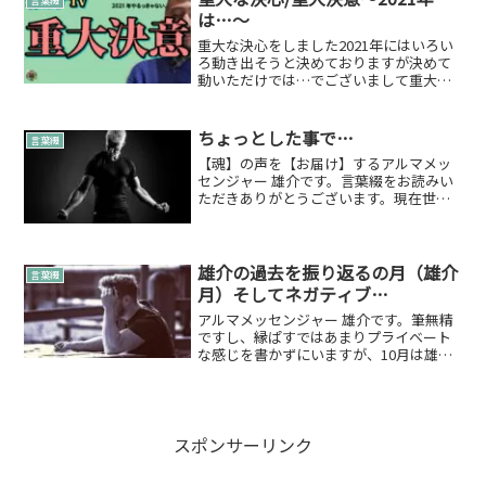
言葉綴
用動画撮影3日間は新し...
は…～
重大な決心をしました2021年にはいろい
ろ動き出そうと決めておりますが決めて
動いただけでは…でございまして重大な
決心をさせていただきました。Youtube
チャンネル「縁ぱすTV」を2021年中…盛
り上げていきたいとは常々言っておりま
ちょっとした事で…
言葉綴
したが縁...
【魂】の声を【お届け】するアルマメッ
センジャー 雄介です。言葉綴をお読みい
ただきありがとうございます。現在世の
中が本当に、今までとは違う状況ですよ
ね…。自分も去年の今頃、今までとは違
う体験をしたけれど、また別の状況と感
じます。でも、この状況...
雄介の過去を振り返るの月（雄介
言葉綴
月）そしてネガティブ…
アルマメッセンジャー 雄介です。筆無精
ですし、縁ぱすではあまりプライベート
な感じを書かずにいますが、10月は雄介
月（毎年、自分の誕生日の月に名付けて
ます）ですので、過去のことなどお話を
少し…振り返ると、なかなかなものでし
た。実はですね、プラ...
スポンサーリンク