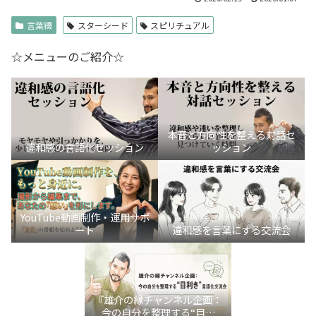
言葉綴
スターシード
スピリチュアル
☆メニューのご紹介☆
本音と方向性を整える対話セ
違和感の言語化セッション
ッション
YouTube動画制作・運用サポ
ート
違和感を言葉にする交流会
『雄介の縁チャンネル企画：
今の自分を整理する“目利