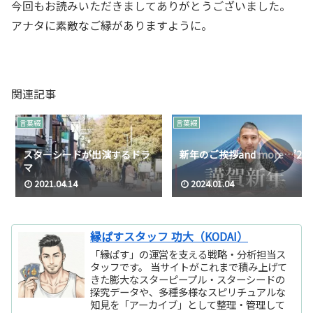
今回もお読みいただきましてありがとうございました。
アナタに素敵なご縁がありますように。
関連記事
言葉綴
言葉綴
スターシードが出演するドラ
新年のご挨拶and more…’24
マ
2021.04.14
2024.01.04
縁ぱすスタッフ 功大（KODAI）
「縁ぱす」の運営を支える戦略・分析担当ス
タッフです。 当サイトがこれまで積み上げて
きた膨大なスターピープル・スターシードの
探究データや、多種多様なスピリチュアルな
知見を「アーカイブ」として整理・管理して