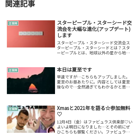
関連記事
スターピープル・スターシード交
言葉綴
流会を大幅な進化(アップデート)
します
スターピープル・スターシード交流会ス
ターピープル・スターシードとは？スタ
ーピープルとは、地球以外の星から地球
に転生してきた宇宙人や天使のことを指
す。別の星から来たため、地球と馴染め
ない部分や故郷（星）に帰りたいなど思
本日は夏至です
言葉綴
うこともある。スターピー...
早速ですが…こちらもアップしました。
夏至のお昼あたりに。内容としては夏至
後なので…全然過ぎてもわかるかと思い
ます☺夏至後からは…こんな感じ集中し
て流れを見極めて、それに乗るという感
覚です。詳しくは以下をお読みいただけ
れば夏至エネルギー強っ♪...
Xmasと2021年を語る☆参加無料
言葉綴
♡
12月4日（金）はファビュラス倶楽部♡い
よいよ明日になりました…とその前にぜ
ひこちらも御覧ください。ファビュラス
倶楽部の予習として見ていただくととっ