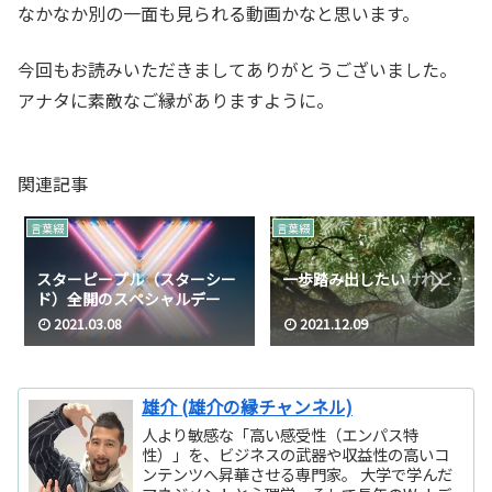
なかなか別の一面も見られる動画かなと思います。
今回もお読みいただきましてありがとうございました。
アナタに素敵なご縁がありますように。
関連記事
言葉綴
言葉綴
スターピープル（スターシー
一歩踏み出したいけれど…
ド）全開のスペシャルデー
2021.03.08
2021.12.09
雄介 (雄介の縁チャンネル)
人より敏感な「高い感受性（エンパス特
性）」を、ビジネスの武器や収益性の高いコ
ンテンツへ昇華させる専門家。 大学で学んだ