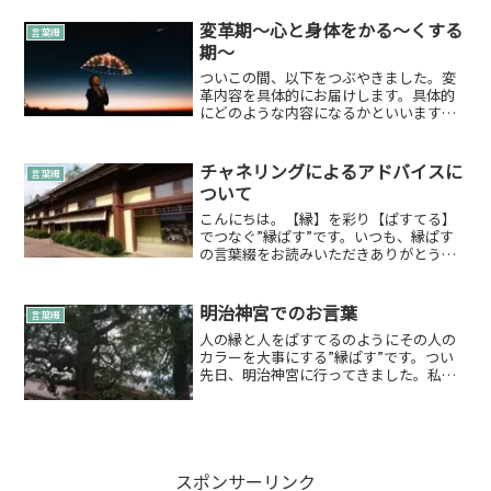
ても良い感じになります。今回のイベン
ト用に予習を予めしたのですが、本当に
変革期～心と身体をかる～くする
言葉綴
素敵なメッセージを頂...
期～
ついこの間、以下をつぶやきました。変
革内容を具体的にお届けします。具体的
にどのような内容になるかといいます
と…1.遠隔メニューのリニューアル＆充
実化遠隔メニューのリニューアル＆充実
化をしていきます。2021年は気軽期。軽
チャネリングによるアドバイスに
言葉綴
く縁ぱすを体験できる...
ついて
こんにちは。【縁】を彩り【ぱすてる】
でつなぐ”縁ぱす”です。いつも、縁ぱす
の言葉綴をお読みいただきありがとうご
ざいます。今回は「チャネリングによる
アドバイスについて」綴らせていただき
ます。そもそも、チャネリングとはどう
明治神宮でのお言葉
言葉綴
いう意味なのか簡単に引...
人の縁と人をぱすてるのようにその人の
カラーを大事にする”縁ぱす”です。つい
先日、明治神宮に行ってきました。私
は、植物からのエネルギーを感じ取りパ
ワーを頂いています。明治神宮の植物は
人工で計算された上でのものですが、と
てもパワーを頂くことがで...
スポンサーリンク