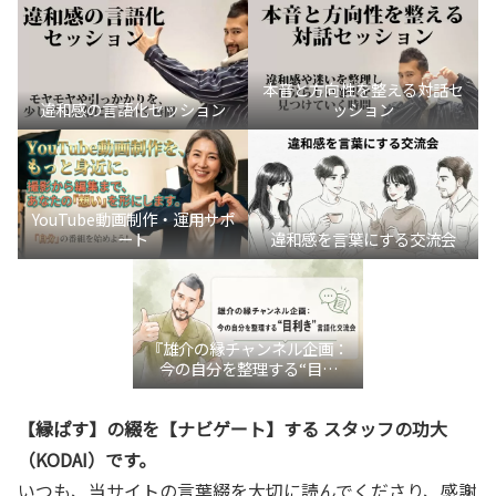
本音と方向性を整える対話セ
違和感の言語化セッション
ッション
YouTube動画制作・運用サポ
ート
違和感を言葉にする交流会
『雄介の縁チャンネル企画：
今の自分を整理する“目利
き”言語化交流会』
【縁ぱす】の綴を【ナビゲート】する スタッフの功大
（KODAI）です。
いつも、当サイトの言葉綴を大切に読んでくださり、感謝