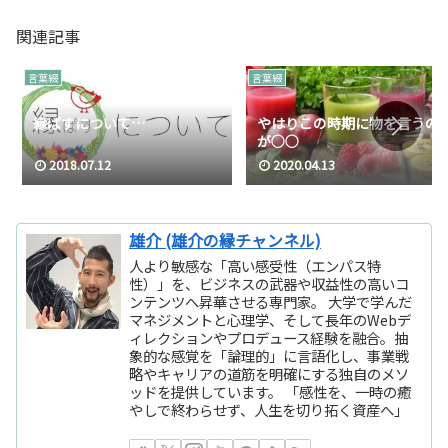
関連記事
言葉綴
言葉綴
縁ぱすについて…
やはりこの時期に物を言うの
が○○
2018.07.12
2020.04.13
雄介 (雄介の縁チャンネル)
人より敏感な「高い感受性（エンパス特
性）」を、ビジネスの武器や収益性の高いコ
ンテンツへ昇華させる専門家。 大学で学んだ
マネジメントと心理学、そして長年のWebデ
ィレクションやプロデュース経験を融合。抽
象的な感覚を「論理的」に言語化し、事業戦
略やキャリアの道筋を明確にする独自のメソ
ッドを提供しています。 「感性を、一時の癒
やしで終わらせず、人生を切り拓く資産へ」