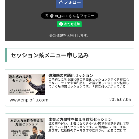
フォロー
最新情報をお届けします。
セッション系メニュー申し込み
違和感の言語化セッション
ご予約はこちら違和感の言語化セッションうまく言葉にな
らないモヤモヤや違和感を、対話を通して少しずつ整理し
ていく短時間セッションです。「何に引っかかっているの
か分からない」「今の自分の状態を整理したい」そんな時
の入口としてご利用いただけます。...
2026.07.06
www.enp.of-u.com
本音と方向性を整える対話セッション
違和感や迷い、本音になりきらない感覚を対話を通して整
理していく個人セッションです。人間関係、ご縁、仕事、
生き方、転換期のテーマを丁寧に見つめ、必要に応じてカ
ードや感性の視点も補助的に用います。