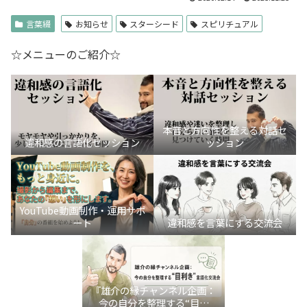
言葉綴
お知らせ
スターシード
スピリチュアル
☆メニューのご紹介☆
本音と方向性を整える対話セ
違和感の言語化セッション
ッション
YouTube動画制作・運用サポ
ート
違和感を言葉にする交流会
『雄介の縁チャンネル企画：
今の自分を整理する“目利