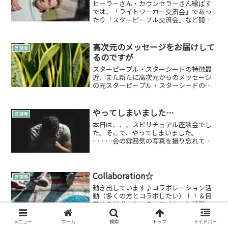
ヒーラーさん・カウンセラーさん縁ぱす
では、「ライトワーカー交流会」であっ
たり「スターピープル交流会」など開催
させて頂いているからか…ヒーラーさん
だったりカウンセラーさんも多く参加し
てくださってたりします✨あ、こちらの
高次元のメッセージをお届けして
言葉綴
オーガナイザーもしている...
るのですが
スターピープル・スターシードの特徴最
近、また新たに高次元からのメッセージ
の元スターピープル・スターシードの特
徴を届けさせていただきました。プレア
デス星綴内でも書かせていただいてます
が、プレアデス星に関して情報が少なめ
やってしまいました…
言葉綴
でしたね。今後、ほかの星...
本日は、、、スピリチュアル座談会でし
た。そこで、やってしまいました。
………会の雰囲気の写真を撮り忘れてし
まいました。会は穏やかに…会は全体的
に穏やかな印象を受けました。外気温と
同じように暑く熱くな感じではありませ
んでしたね。参加者のみなさん...
Collaboration☆
言葉綴
動き出しています♪コラボレーション活
動（多くの方とコラボしたい）！！＆目
覚めのサポート・クリエイション活動
（素敵な活動をしてほしい）2021年の1月
にそう言っておりましたが、徐々にいろ
メニュー
ホーム
検索
トップ
サイドバー