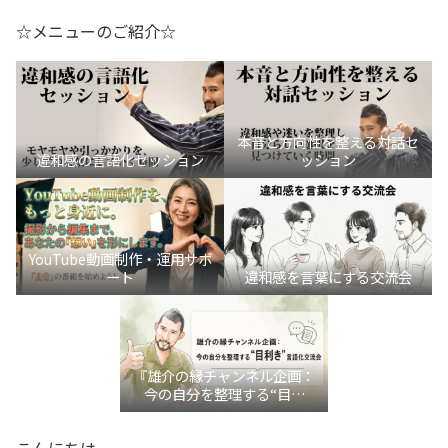
☆メニューのご紹介☆
本音と方向性を整える対話セ
違和感の言語化セッション
ッション
YouTube動画制作・運用サポ
ート
違和感を言葉にする交流会
『雄介の縁チャンネル企画：
今の自分を整理する“目利
き”言語化交流会』