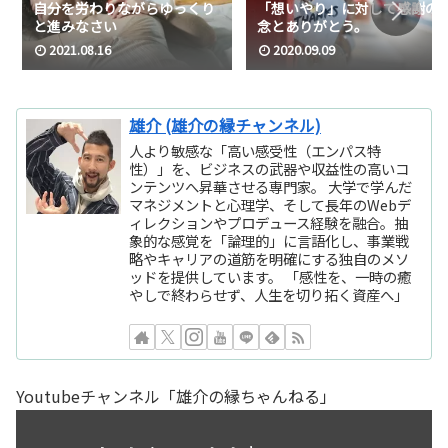
自分を労わりながらゆっくり
「想いやり」に対して感謝の
と進みなさい
念とありがとう。
2021.08.16
2020.09.09
雄介 (雄介の縁チャンネル)
人より敏感な「高い感受性（エンパス特
性）」を、ビジネスの武器や収益性の高いコ
ンテンツへ昇華させる専門家。 大学で学んだ
マネジメントと心理学、そして長年のWebデ
ィレクションやプロデュース経験を融合。抽
象的な感覚を「論理的」に言語化し、事業戦
略やキャリアの道筋を明確にする独自のメソ
ッドを提供しています。 「感性を、一時の癒
やしで終わらせず、人生を切り拓く資産へ」
Youtubeチャンネル「雄介の縁ちゃんねる」