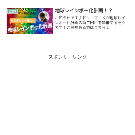
とは、本来、伽羅、沈香、白檀などの天
然香木の...
地球レインボー化計画！？
言葉綴
お知らせです♪ドリーマーＫが地球レイ
ンボー化計画の第二回目を開催するそう
です！ご興味ある方はこちら↓
スポンサーリンク