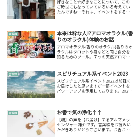
好きなこと☆好きなことについて、この
ご時世にもなっていていろいろ考えてい
たんですね…それは、イベントをするこ
と♪縁ぱす 雄介は、見知らぬ人同士がな
にかの共通なもので繋がり合う。それが
結構好きで…若いころからも若いころは
実は結構アグレッシブで...
本来は粋な人!?アロマオラクル(香
言葉綴
りのオラクル)体験のお話
アロマオラクル(香りのオラクル)香りのオ
ラクルはタロットや易などと同じ自分を
知るためのツール。７つの天然アロマを
ブレンドして作られたメディシナル·パフ
ューム。世界初のコンセプトです。香り
のオラクルの説明より引用つい先日体験
スピリチュアル系イベント2023
言葉綴
をさせて頂きました...
スピリチュアル系イベント2023以前軽く
お届けしたと思いますが一部イベントを
パワーアップ＆予定しております。2023
年予定イベント（神楽坂）第2火曜日☆ス
ピリチュアル初心者の会：11：00～12：
30第2火曜日☆ライトワーカー交流会：
13：...
お香で気の浄化↑↑
言葉綴
【魂】の声を【お届け】するアルマメッ
センジャー 雄介です。言葉綴をお読みい
ただきありがとうございます。お香お香
についていつもどおりWiki引用させてい
ただきます…！香（こう、英: incense）