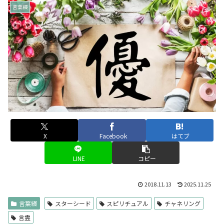
言葉綴
X
Facebook
はてブ
LINE
コピー
2018.11.13
2025.11.25
言葉綴
スターシード
スピリチュアル
チャネリング
言霊