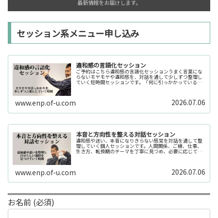
最新情報をお届けします。
セッション系メニュー申し込み
違和感の言語化セッション
ご予約はこちら違和感の言語化セッションうまく言葉にな
らないモヤモヤや違和感を、対話を通して少しずつ整理し
ていく短時間セッションです。「何に引っかかっているの
か分からない」「今の自分の状態を整理したい」そんな時
の入口としてご利用いただけます。...
2026.07.06
www.enp.of-u.com
本音と方向性を整える対話セッション
違和感や迷い、本音になりきらない感覚を対話を通して整
理していく個人セッションです。人間関係、ご縁、仕事、
生き方、転換期のテーマを丁寧に見つめ、必要に応じてカ
ードや感性の視点も補助的に用います。
2026.07.06
www.enp.of-u.com
お名前 (必須)