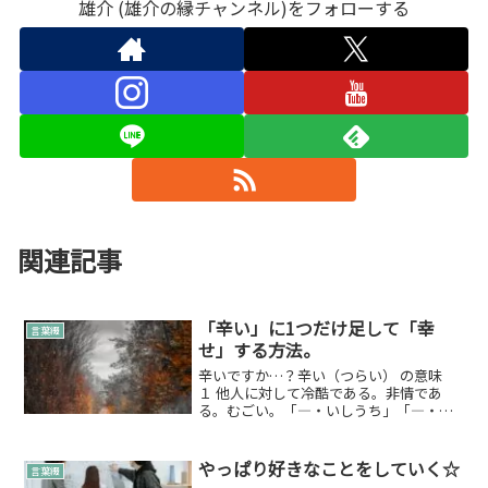
雄介 (雄介の縁チャンネル)をフォローする
関連記事
「辛い」に1つだけ足して「幸
言葉綴
せ」する方法。
辛いですか…？辛い（つらい） の意味
１ 他人に対して冷酷である。非情であ
る。むごい。「―・いしうち」「―・く
当たる」２ 精神的にも肉体的にも、がま
んできないくらい苦しい。苦しさで耐え
がたい。「―・い別れ」「いじめられて
やっぱり好きなことをしていく☆
言葉綴
―・い目にあう」「練習...