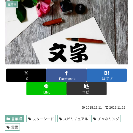
言葉綴
X
Facebook
はてブ
LINE
コピー
2018.12.11
2025.11.25
言葉綴
スターシード
スピリチュアル
チャネリング
言霊