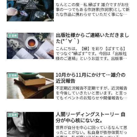
なんとこの度…私 縁ぱす 雄介ですがお仕
事の一つでもある作詩家(作詞家)として新
たな作品に携わらせていただく事になり
ました✨もう、早速聴いてみちゃいませ
んか？聴いてみる【ボカデュオ2023参加
曲】Triangular Pyramid【オリジ...
出版社様からご連絡いただきまし
言葉綴
た(*´∀｀)
こんにちは。【縁】を彩り【ぱすてる】
でつなぐ”縁ぱす”です。今回は「出版社
様のご連絡」というお話です。出版事業
様について少し確認もいたしました。※
先方の出版社様から、記事を「速やかに
削除」という依頼が来ましたので 弊社
10月から11月にかけて…雄介の
言葉綴
の情報（社名、個人名な...
近況報告
不定期近況報告不定期ですが、近況報告
を今後していきたいと思います。と言っ
てもイベントのお知らせや開催報告も多
いかもしれませんがよろしかったらお付
き合いください。▶10/14（木）「占いで
交流会～たまに占い勉強～」 （神楽坂）
人間リーディングストーリー 自
言葉綴
開催目的はみな...
分が中心核にない女。
世界が自分を中心に回っているなんて思
ったことがない。私自身が依存体質だっ