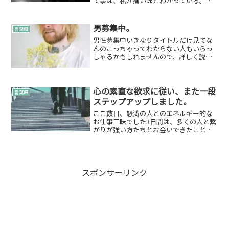
て事は、私が痛いほどわかっている。だ
って、好きなんだもん仕方ない。嫌われ
たくないでしょ。みんなそうでしょう。
人間なんだから。バカじゃないから、利
男募集中。
言葉綴
口すぎるから立ち回りうま...
男性募集中いきなりタイトルだけ見てな
んのこっちゃってわからない人もいらっ
しゃるかもしれませんので、詳しく説明
させていただきます。まずは条件から♡
条件A：25歳～40歳の男性25歳～40歳の
男性がターゲットです。条件B：20歳～30
歳の男性2...
心の素直な欲求に従い、また一段
言葉綴
ステップアップしました。
ここ数日、怒涛の人とのエネルギー的な
お仕事三昧でした3日間は、多くの人と繋
がりが強い方たちとお会いできたことで
すごくエネルギー的なお仕事が続きまし
た！前日→スターピープル交流会当日→
占いいやし祭次日→縁ぱすなチャンネル
用動画撮影3日間は新し...
スポンサーリンク