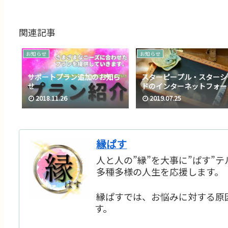
関連記事
お知らせ
お知らせ
サポートプラン追加のお知ら
スターピープル・スターシ
せ
ドのインターネットフォー
ムを公開しました。
2018.11.26
2019.07.25
縁ぱす
人と人の”縁”を大事に”ぱす”
多種多様の人生を応援します。
縁ぱすでは、お悩みに対する原
す。