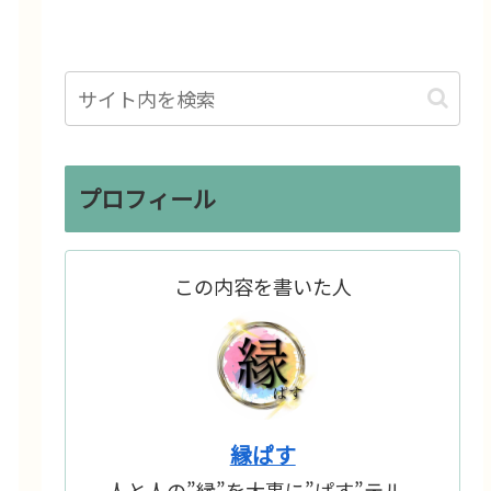
プロフィール
この内容を書いた人
縁ぱす
人と人の”縁”を大事に”ぱす”テル