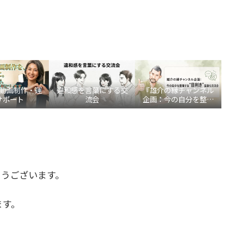
be動画制作・運
違和感を言葉にする交
『雄介の縁チャンネル
サポート
流会
企画：今の自分を整理
する“目利き”言語化交
流会』
。
とうございます。
ます。