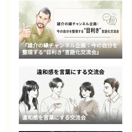
『雄介の縁チャンネル企画：今の自分を
整理する“目利き”言語化交流会』
違和感を言葉にする交流会