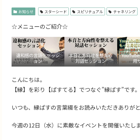
お知らせ
スターシード
スピリチュアル
チャネリング
☆メニューのご紹介☆
違和感の言語化セッシ
本音と方向性を整える
YouTu
ョン
対話セッション
用
こんにちは。
【縁】を彩り【ぱすてる】でつなぐ”縁ぱす”です
いつも、縁ぱすの言葉綴をお読みいただきありが
今週の12日（水）に素敵なイベントを開催いたし