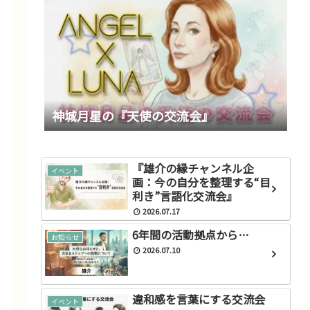
神城月星の『天使の交流会』
『雄介の縁チャンネル企
イベント
画：今の自分を整理する“目
利き”言語化交流会』
2026.07.17
6年間の活動拠点から…
お知らせ
2026.07.10
違和感を言葉にする交流会
イベント