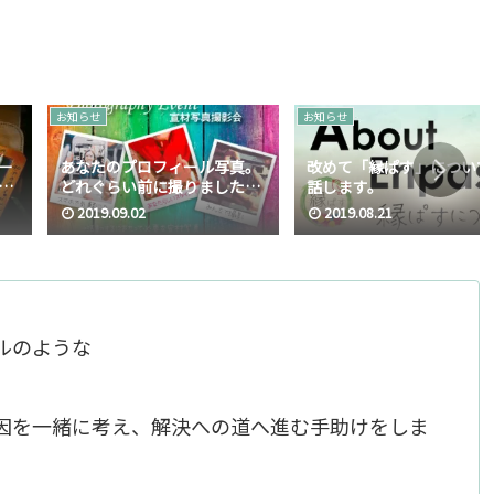
お知らせ
お知らせ
ー
あなたのプロフィール写真。
改めて「縁ぱす」について
ラ
どれぐらい前に撮りました
話します。
か？
2019.09.02
2019.08.21
テルのような
因を一緒に考え、解決への道へ進む手助けをしま