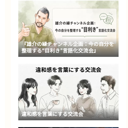
『雄介の縁チャンネル企画：今の自分を
整理する“目利き”言語化交流会』
違和感を言葉にする交流会