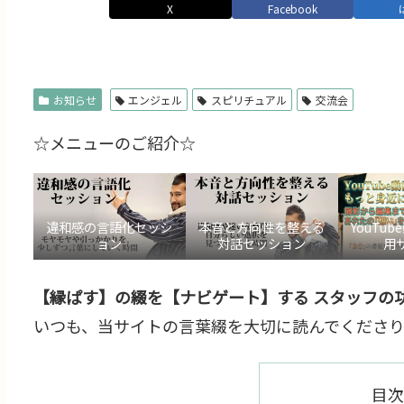
X
Facebook
お知らせ
エンジェル
スピリチュアル
交流会
☆メニューのご紹介☆
違和感の言語化セッシ
本音と方向性を整える
YouTu
ョン
対話セッション
用
【縁ぱす】の綴を【ナビゲート】する スタッフの功
いつも、当サイトの言葉綴を大切に読んでくださり
目次