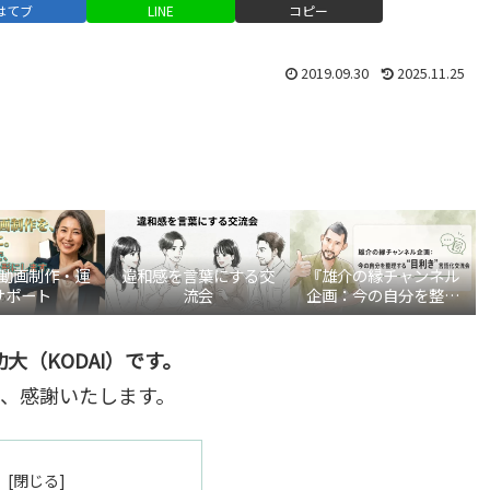
はてブ
LINE
コピー
2019.09.30
2025.11.25
be動画制作・運
違和感を言葉にする交
『雄介の縁チャンネル
サポート
流会
企画：今の自分を整理
する“目利き”言語化交
流会』
大（KODAI）です。
、感謝いたします。