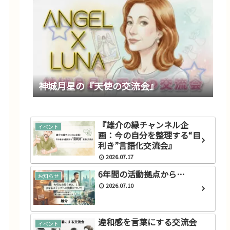
神城月星の『天使の交流会』
『雄介の縁チャンネル企
イベント
画：今の自分を整理する“目
利き”言語化交流会』
2026.07.17
6年間の活動拠点から…
お知らせ
2026.07.10
違和感を言葉にする交流会
イベント