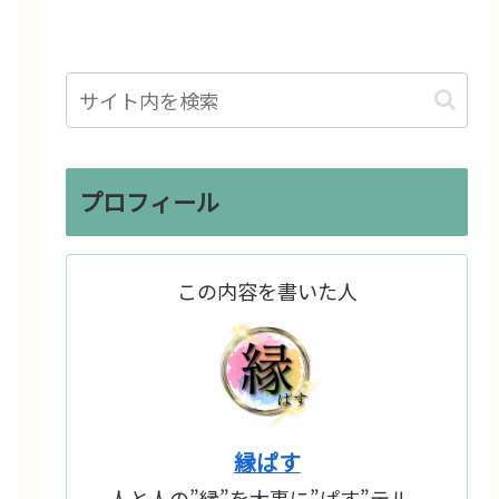
プロフィール
この内容を書いた人
縁ぱす
人と人の”縁”を大事に”ぱす”テル