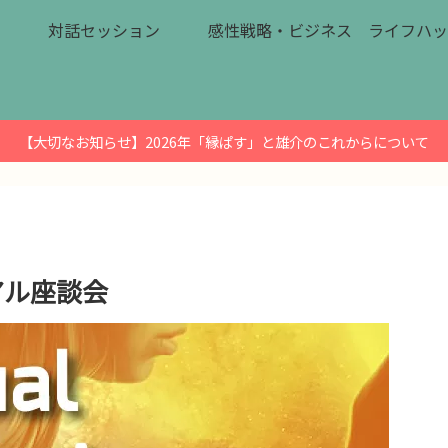
対話セッション
感性戦略・ビジネス
ライフハッ
【大切なお知らせ】2026年「縁ぱす」と雄介のこれからについて
アル座談会