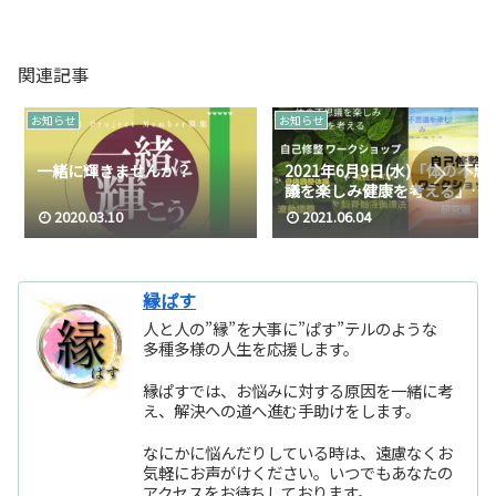
関連記事
お知らせ
お知らせ
一緒に輝きませんか？
2021年6月9日(水)「体の不思
議を楽しみ健康を考える」自
己修整ワークショップ 基礎編
2020.03.10
2021.06.04
＆研究編
縁ぱす
人と人の”縁”を大事に”ぱす”テルのような
多種多様の人生を応援します。
縁ぱすでは、お悩みに対する原因を一緒に考
え、解決への道へ進む手助けをします。
なにかに悩んだりしている時は、遠慮なくお
気軽にお声がけください。いつでもあなたの
アクセスをお待ちしております。