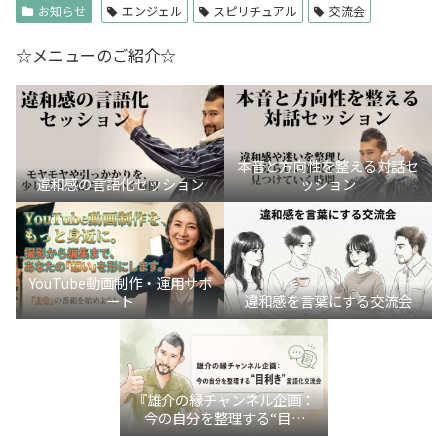
お知らせ
エンジェル
スピリチュアル
交流会
☆メニューのご紹介☆
本音と方向性を整える対話セ
違和感の言語化セッション
ッション
YouTube動画制作・運用サポ
ート
違和感を言葉にする交流会
『雄介の縁チャンネル企画：
今の自分を整理する“目利
き”言語化交流会』