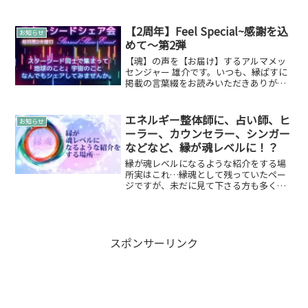
日決定のお知らせ皆さまお待たせいたし
ました。そして4月・5月は開催できず申
し訳ないです。本当に4月・5月開催しな
【2周年】Feel Special~感謝を込
お知らせ
いのが残念ですと...
めて～第2弾
【魂】の声を【お届け】するアルマメッ
センジャー 雄介です。いつも、縁ぱすに
掲載の言葉綴をお読みいただきありがと
うございます。縁ぱすは、7月11日で2周
年を迎えます2018年07月11日に誕生した
縁ぱす。様々な出会い、縁に恵まれてこ
エネルギー整体師に、占い師、ヒ
お知らせ
の度２周年...
ーラー、カウンセラー、シンガー
などなど、縁が魂レベルに！？
縁が魂レベルになるような紹介をする場
所実はこれ…縁魂として残っていたペー
ジですが、未だに見て下さる方も多く…
この度「縁が魂レベルになるような紹介
をする場所」としての機能させていくこ
とにしました。せっかく、見てくださっ
ているものをそのままにし...
スポンサーリンク