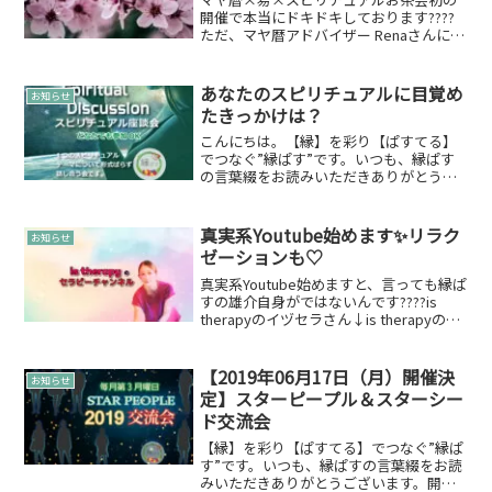
開催で本当にドキドキしております????
ただ、マヤ暦アドバイザー Renaさんにゆ
だねてみちゃおうという感じで雄介は添
え物的な感じでいるかもしれません
（笑）こんな事も…Renaさんから☆マヤ
あなたのスピリチュアルに目覚め
お知らせ
暦アドバイザー...
たきっかけは？
こんにちは。【縁】を彩り【ぱすてる】
でつなぐ”縁ぱす”です。いつも、縁ぱす
の言葉綴をお読みいただきありがとうご
ざいます。来週の火曜日の12月04日です
が、「スピリチュアル 座談会 in 2018」で
す♪テーマは【スピリチュアルに目覚め
真実系Youtube始めます✨リラク
お知らせ
たきっ...
ゼーションも♡
真実系Youtube始めますと、言っても縁ぱ
すの雄介自身がではないんです????is
therapyのイヅセラさん↓is therapyのセ
ラピーチャンネル縁ぱすの雄介はカジュ
アルスピリチュアルなので真実追求キリ
ッ！まではモチベがないのです...
【2019年06月17日（月）開催決
お知らせ
定】スターピープル＆スターシー
ド交流会
【縁】を彩り【ぱすてる】でつなぐ”縁ぱ
す”です。いつも、縁ぱすの言葉綴をお読
みいただきありがとうございます。開催