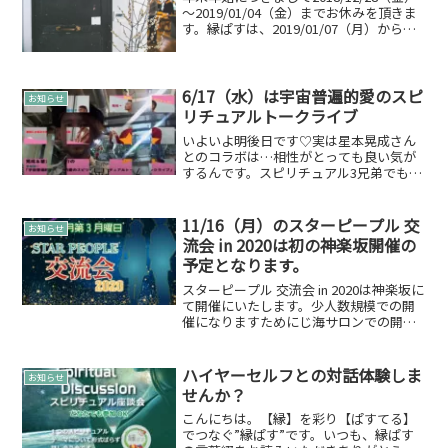
～2019/01/04（金）までお休みを頂きま
す。縁ぱすは、2019/01/07（月）からの
営業となります。何卒よろしくおねがい
します。
6/17（水）は宇宙普遍的愛のスピ
お知らせ
リチュアルトークライブ
いよいよ明後日です♡実は星本晃成さん
とのコラボは…相性がとっても良い気が
するんです。スピリチュアル3兄弟でも居
心地がよく長男としてびしっと決めると
ころは決めてくれます。カードリーディ
ングチャネリングも冴えわたる二人。ぜ
11/16（月）のスターピープル 交
お知らせ
ひ、こんな時期ですが見...
流会 in 2020は初の神楽坂開催の
予定となります。
スターピープル 交流会 in 2020は神楽坂に
て開催にいたします。少人数規模での開
催になりますためにじ海サロンでの開催
となります。MAP※上記住所をマップで
検索か「にじ海サロン」と検索してくだ
さい。神楽坂へ初めて訪れる方でも安心
ハイヤーセルフとの対話体験しま
お知らせ
なように思...
せんか？
こんにちは。【縁】を彩り【ぱすてる】
でつなぐ”縁ぱす”です。いつも、縁ぱす