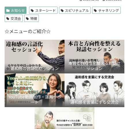
お知らせ
スターシード
スピリチュアル
チャネリング
交流会
特徴
☆メニューのご紹介☆
本音と方向性を整える対話セ
違和感の言語化セッション
ッション
YouTube動画制作・運用サポ
ート
違和感を言葉にする交流会