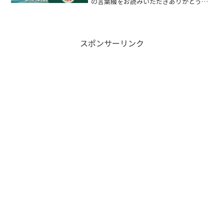
の言葉綴をお読みいただきありがとうご
ざいます。唐突ですが、ハイヤーセルフ
との対話体験しませんか？来月の第1火曜
日である06日に「スピリチュアル座談
会」を開催致します。...
スポンサーリンク