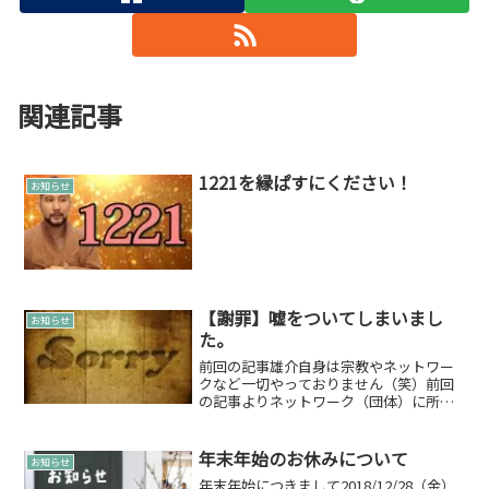
関連記事
1221を縁ぱすにください！
お知らせ
【謝罪】嘘をついてしまいまし
お知らせ
た。
前回の記事雄介自身は宗教やネットワー
クなど一切やっておりません（笑）前回
の記事よりネットワーク（団体）に所属
しておりました。いや、本当にネットワ
ークに所属していたことを若干忘れてた
ぐらいで…。総会が3月にあったことで顔
年末年始のお休みについて
お知らせ
出しをしているので、「...
年末年始につきまして2018/12/28（金）