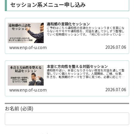
セッション系メニュー申し込み
違和感の言語化セッション
ご予約はこちら違和感の言語化セッションうまく言葉にな
らないモヤモヤや違和感を、対話を通して少しずつ整理し
ていく短時間セッションです。「何に引っかかっているの
か分からない」「今の自分の状態を整理したい」そんな時
の入口としてご利用いただけます。...
2026.07.06
www.enp.of-u.com
本音と方向性を整える対話セッション
違和感や迷い、本音になりきらない感覚を対話を通して整
理していく個人セッションです。人間関係、ご縁、仕事、
生き方、転換期のテーマを丁寧に見つめ、必要に応じてカ
ードや感性の視点も補助的に用います。
2026.07.06
www.enp.of-u.com
お名前 (必須)