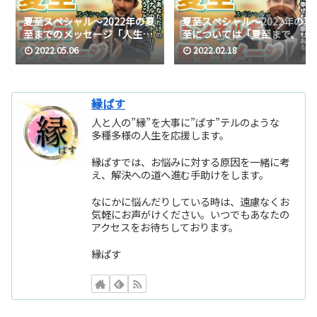
夏至スペシャル～2022年の夏
夏至スペシャル～2022年の夏
至までのメッセージ「人生は
至については「夏至まで、ト
あなただけのオリジナルのス
ンネルを掘るイメージ」＆
2022.05.06
2022.02.18
トーリー」
2021年夏至に頂いた神様のお
言葉をお届け～
縁ぱす
人と人の”縁”を大事に”ぱす”テルのような
多種多様の人生を応援します。
縁ぱすでは、お悩みに対する原因を一緒に考
え、解決への道へ進む手助けをします。
なにかに悩んだりしている時は、遠慮なくお
気軽にお声がけください。いつでもあなたの
アクセスをお待ちしております。
縁ぱす