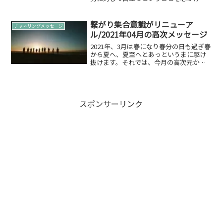
ください。その際に自分の個性を見つけ
自分の世界に居場所を見つけること✨6月
の開運アクション「どうしたら自分自身
繋がり集合意識がリニューア
チャネリングメッセージ
に一番正直になれるのか...
ル/2021年04月の高次メッセージ
2021年、3月は春になり春分の日も過ぎ春
から夏へ、夏至へとあっというまに駆け
抜けます。それでは、今月の高次元から
のメッセージをお伝えします。2021年04
月のメッセージ再構築詳しく聞いてみた
いと思います。古い感覚での付き合いが
歪みを起こし...
スポンサーリンク