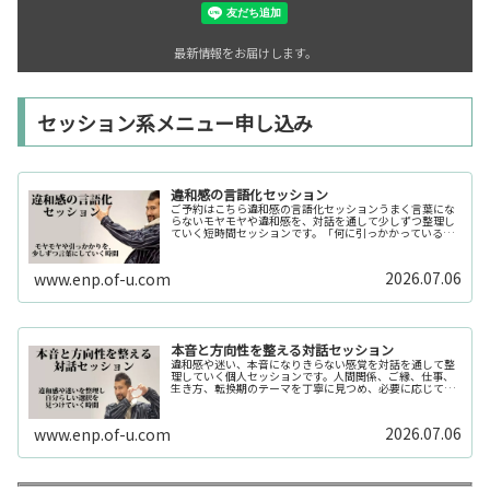
最新情報をお届けします。
セッション系メニュー申し込み
違和感の言語化セッション
ご予約はこちら違和感の言語化セッションうまく言葉にな
らないモヤモヤや違和感を、対話を通して少しずつ整理し
ていく短時間セッションです。「何に引っかかっているの
か分からない」「今の自分の状態を整理したい」そんな時
の入口としてご利用いただけます。...
2026.07.06
www.enp.of-u.com
本音と方向性を整える対話セッション
違和感や迷い、本音になりきらない感覚を対話を通して整
理していく個人セッションです。人間関係、ご縁、仕事、
生き方、転換期のテーマを丁寧に見つめ、必要に応じてカ
ードや感性の視点も補助的に用います。
2026.07.06
www.enp.of-u.com