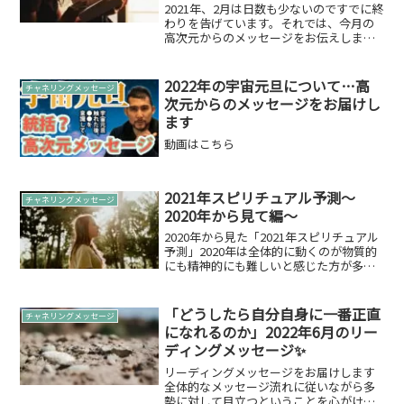
2021年、2月は日数も少ないのですでに終
わりを告げています。それでは、今月の
高次元からのメッセージをお伝えしま
す。2021年03月のメッセージ「手放す」
という選択詳しく聞いてみたいと思いま
す。窮屈な世界は自分が作り上げている
2022年の宇宙元旦について…高
チャネリングメッセージ
窮屈さを感じて...
次元からのメッセージをお届けし
ます
動画はこちら
2021年スピリチュアル予測～
チャネリングメッセージ
2020年から見て編～
2020年から見た「2021年スピリチュアル
予測」2020年は全体的に動くのが物質的
にも精神的にも難しいと感じた方が多か
ったでしょう。そんな時代にあなた方の
まわりには心無い話し方や方法でメッセ
ージを届ける人もいました。しかしなが
「どうしたら自分自身に一番正直
チャネリングメッセージ
ら、その人達...
になれるのか」2022年6月のリー
ディングメッセージ✨
リーディングメッセージをお届けします
全体的なメッセージ流れに従いながら多
勢に対して目立つということを心がけて