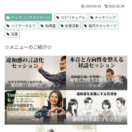
2019.03.01
2021.02.06
チャネリングメッセージ
スピリチュアル
チャネリング
ハイヤーセルフ
指導霊
支援活動
毎月のメッセージ
言霊
☆メニューのご紹介☆
本音と方向性を整える対話セ
違和感の言語化セッション
ッション
YouTube動画制作・運用サポ
ート
違和感を言葉にする交流会