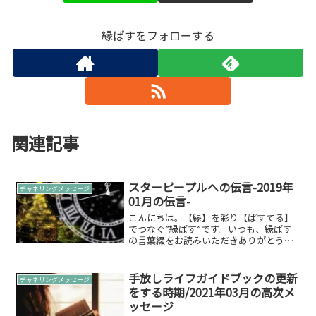
縁ぱすをフォローする
関連記事
スターピープルへの伝言-2019年
チャネリングメッセージ
01月の伝言-
こんにちは。【縁】を彩り【ぱすてる】
でつなぐ”縁ぱす”です。いつも、縁ぱす
の言葉綴をお読みいただきありがとうご
ざいます。本日は「スターピープルへの
伝言-2019年01月の伝言-」をお伝えした
いと思います。 2019年01月の伝言スター
手放しライフガイドブックの更新
チャネリングメッセージ
ピープ...
をする時期/2021年03月の高次メ
ッセージ