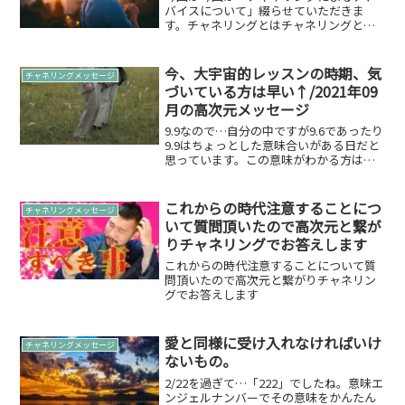
バイスについて」綴らせていただきま
す。チャネリングとはチャネリングと
は、人が自分自身の意識を超えて、高次
の存在や知識、エネルギーとコミュニケ
ーションを取るプロセスです。これは、
今、大宇宙的レッスンの時期、気
チャネリングメッセージ
一般的には直感や深い瞑想の状...
づいている方は早い↑/2021年09
月の高次元メッセージ
9.9なので…自分の中ですが9.6であったり
9.9はちょっとした意味合いがある日だと
思っています。この意味がわかる方はい
らっしゃると思いますが深くなるのでこ
こでは割愛します。9.6は自分向け9.9は対
外へちょっとした行動をしました。9.9
これからの時代注意することにつ
チャネリングメッセージ
は...
いて質問頂いたので高次元と繋が
りチャネリングでお答えします
これからの時代注意することについて質
問頂いたので高次元と繋がりチャネリン
グでお答えします
愛と同様に受け入れなければいけ
チャネリングメッセージ
ないもの。
2/22を過ぎて…「222」でしたね。意味エ
ンジェルナンバーでその意味をかんたん