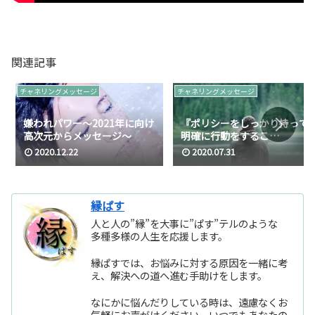
関連記事
チャネリングメッセージ
チャネリングメッセージ
嫌われパワー～2021年に向け
『ポリシーをしっかり持って
高次元からメッセージ～
明確に行動をするこ
と』/2020年08月の高次から
2020.12.22
2020.07.31
のメッセージ
縁ぱす
人と人の”縁”を大事に”ぱす”テルのような
多種多様の人生を応援します。
縁ぱすでは、お悩みに対する原因を一緒に考
え、解決への道へ進む手助けをします。
なにかに悩んだりしている時は、遠慮なくお
気軽にお声がけください。いつでもあなたの