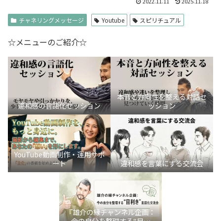
2022.11.11
2025.11.18
チャネリングメッセージ
Youtube
スピリチュアル
☆メニューのご紹介☆
本音と方向性を整える対話セ
違和感の言語化セッション
ッション
YouTube動画制作・運用サポ
ート
違和感を言葉にする交流会
『雄介の縁チャンネル企画：
今の自分を整理する“目利