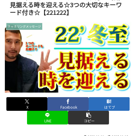
見据える時を迎える☆3つの大切なキーワ
ード付き☆【221222】
チャネリングメッセージ
X
Facebook
はてブ
LINE
コピー