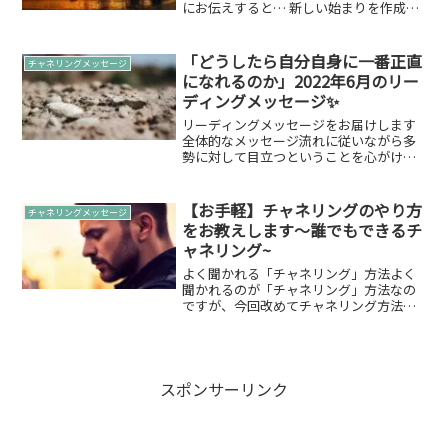
にお伝えすると… 新しい始まりを作成
し、宇宙と共に拡大する と言った意味も
持つナンバーでもあります。スターピー
プル・スターシードの方が縁ぱすではよ
「どうしたら自分自身に一番正直
チャネリングメッセージ
く見てくださっ...
になれるのか」2022年6月のリー
ディングメッセージ✨
リーディングメッセージをお届けします
全体的なメッセージ流れに従いながら多
勢に対して目立つということを心がけて
ください。その際に自分の個性を見つけ
自分の世界に居場所を見つけること✨6月
の開運アクション「どうしたら自分自身
【お手軽】チャネリングのやり方
チャネリングメッセージ
に一番正直になれるのか...
をお教えします～誰でもできるチ
ャネリング~
よく聞かれる「チャネリング」方法よく
聞かれるのが「チャネリング」方法なの
ですが、今回改めてチャネリング方法を
ここに綴りたいと思います。チャネリン
グしてみたいって方などよかったら参考
にしてみてくださいね。チャネリングの
方法目を閉じて5秒数えま...
スポンサーリンク