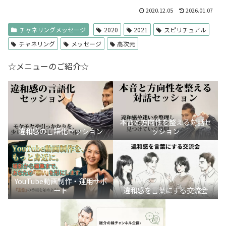
2020.12.05
2026.01.07
チャネリングメッセージ
2020
2021
スピリチュアル
チャネリング
メッセージ
高次元
☆メニューのご紹介☆
本音と方向性を整える対話セ
違和感の言語化セッション
ッション
YouTube動画制作・運用サポ
ート
違和感を言葉にする交流会