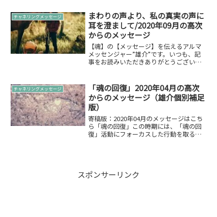
まわりの声より、私の真実の声に
チャネリングメッセージ
耳を澄まして/2020年09月の高次
からのメッセージ
【魂】の【メッセージ】を伝えるアルマ
メッセンジャー”雄介”です。いつも、記
事をお読みいただきありがとうございま
す。2020年05月25日日本で、「緊急事態
宣言」が解除されましたが…8月は、ライ
オンズゲートもあったり、日本も大きく
「魂の回復」2020年04月の高次
チャネリングメッセージ
変わりつつあ...
からのメッセージ（雄介個別補足
版）
寄稿版：2020年04月のメッセージはこち
ら「魂の回復」この時期には、「魂の回
復」活動にフォーカスした行動を取ると
良いかと。寄稿版では「直感」と書きま
したが、4月には自身の「魂の回復」をし
自身を取り戻す週間だと位置づけると良
いのです。そのた...
スポンサーリンク