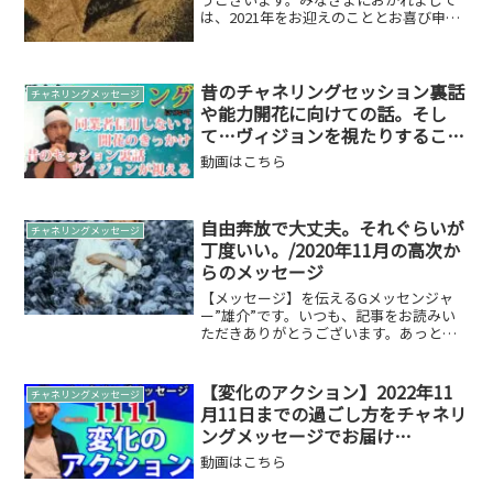
は、2021年をお迎えのこととお喜び申し
上げます。また、昨年中は、このような
時期に”にじ海サロン”オープンさせてい
ただきました。このような時期にも関わ
らず足を運び...
昔のチャネリングセッション裏話
チャネリングメッセージ
や能力開花に向けての話。そし
て…ヴィジョンを視たりすること
などをフリーダムに話しました
動画はこちら
自由奔放で大丈夫。それぐらいが
チャネリングメッセージ
丁度いい。/2020年11月の高次か
らのメッセージ
【メッセージ】を伝えるGメッセンジャ
ー”雄介”です。いつも、記事をお読みい
ただきありがとうございます。あっとい
う間に今年も残すところ、11月と12月に
なりました。それでは、今月の高次元か
らのメッセージをお伝えします。2020年
【変化のアクション】2022年11
チャネリングメッセージ
11月のメッセ...
月11日までの過ごし方をチャネリ
ングメッセージでお届け
【221111】
動画はこちら