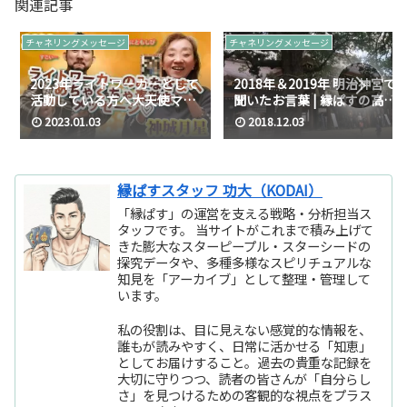
関連記事
チャネリングメッセージ
チャネリングメッセージ
2023年ライトワーカーとして
2018年＆2019年 明治神宮で
活動している方へ大天使マイ
聞いたお言葉 | 縁ぱすの高次
ケル様からのメッセージ/暗き
元メッセージ伝達（2018年12
2023.01.03
2018.12.03
にともしび/メッセンジャー：
月）
神城月星
縁ぱすスタッフ 功大（KODAI）
「縁ぱす」の運営を支える戦略・分析担当ス
タッフです。 当サイトがこれまで積み上げて
きた膨大なスターピープル・スターシードの
探究データや、多種多様なスピリチュアルな
知見を「アーカイブ」として整理・管理して
います。
私の役割は、目に見えない感覚的な情報を、
誰もが読みやすく、日常に活かせる「知恵」
としてお届けすること。過去の貴重な記録を
大切に守りつつ、読者の皆さんが「自分らし
さ」を見つけるための客観的な視点をプラス