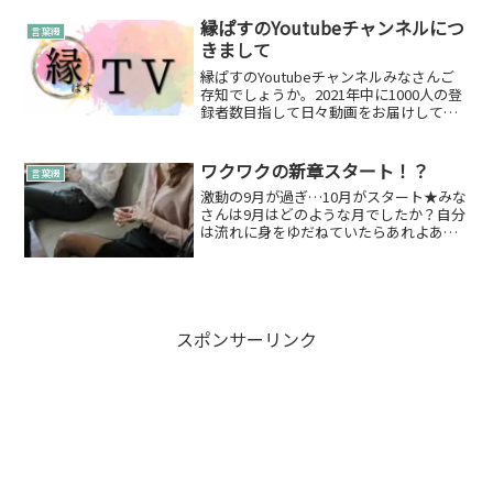
至までにしておくと良いこと（抜粋）1.
今まで頑張ってきた自分を褒めること2.
縁ぱすのYoutubeチャンネルにつ
言葉綴
変化した出来事を振り...
きまして
縁ぱすのYoutubeチャンネルみなさんご
存知でしょうか。2021年中に1000人の登
録者数目指して日々動画をお届けしてお
りますっやるからには目標を！詳しくは
↓と、ここで縁ぱすのYoutubeチャンネル
ですが、今まで「縁ぱすTV」と名前を
ワクワクの新章スタート！？
言葉綴
つ...
激動の9月が過ぎ…10月がスタート★みな
さんは9月はどのような月でしたか？自分
は流れに身をゆだねていたらあれよあれ
よと流れが変わっていました。この流れ
は自分自身が本来の姿へと変わっていく
ステップの１つなんだなと振り返って感
じています。そして...
スポンサーリンク