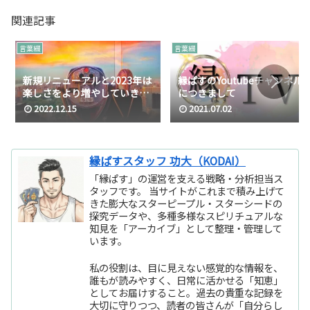
関連記事
言葉綴
言葉綴
新規リニューアルと2023年は
縁ぱすのYoutubeチャンネル
楽しさをより増やしていきま
につきまして
す♪
2022.12.15
2021.07.02
縁ぱすスタッフ 功大（KODAI）
「縁ぱす」の運営を支える戦略・分析担当ス
タッフです。 当サイトがこれまで積み上げて
きた膨大なスターピープル・スターシードの
探究データや、多種多様なスピリチュアルな
知見を「アーカイブ」として整理・管理して
います。
私の役割は、目に見えない感覚的な情報を、
誰もが読みやすく、日常に活かせる「知恵」
としてお届けすること。過去の貴重な記録を
大切に守りつつ、読者の皆さんが「自分らし