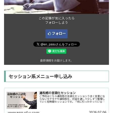
この記事が気に入ったら
フォローしよう
フォロー
最新情報をお届けします。
セッション系メニュー申し込み
違和感の言語化セッション
ご予約はこちら違和感の言語化セッションうまく言葉にな
らないモヤモヤや違和感を、対話を通して少しずつ整理し
ていく短時間セッションです。「何に引っかかっているの
か分からない」「今の自分の状態を整理したい」そんな時
の入口としてご利用いただけます。...
2026.07.06
www.enp.of-u.com