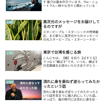
す 雄介は基本中立でいます。The・ニュ
ートラル✨様々な方々と関わっているけ
れど自分は自分で軸があり動いている感
覚なんです。もちろん良いものは良いと
言う情報ぐらいはお届けするとは思うの
ですが…あくまでも情...
高次元のメッセージをお届けして
言葉綴
るのですが
スターピープル・スターシードの特徴最
近、また新たに高次元からのメッセージ
の元スターピープル・スターシードの特
徴を届けさせていただきました。プレア
デス星綴内でも書かせていただいてます
が、プレアデス星に関して情報が少なめ
東京で台湾を感じる旅
言葉綴
でしたね。今後、ほかの星...
こんにちは。【縁】を彩り【ぱすてる】
でつなぐ”縁ぱす”です。いつも、縁ぱす
の言葉綴をお読みいただきありがとうご
ざいます。東京で台湾を感じる旅に言っ
てきましたのでご報告です。たまにはプ
ライベートの内容もお話しても良いかな
と思いまして今回は綴ら...
流れに身を委ねず逆らってみたか
言葉綴
ったという話
流れに身を委ねず逆らってみたかったと
いう話冬至までに個人的にしていた話。
やっぱり、風の時代には流れに身を任せ
る方が良さげだなぁと体感しました。冬