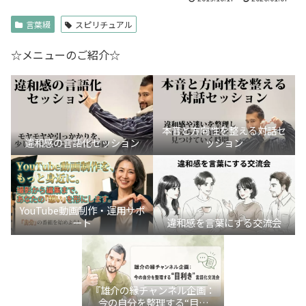
言葉綴
スピリチュアル
☆メニューのご紹介☆
本音と方向性を整える対話セ
違和感の言語化セッション
ッション
YouTube動画制作・運用サポ
ート
違和感を言葉にする交流会
『雄介の縁チャンネル企画：
今の自分を整理する“目利