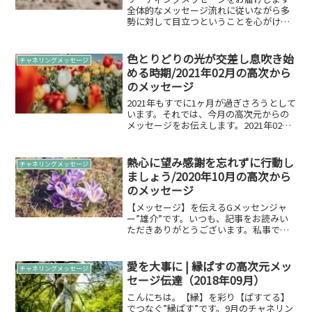
全体的なメッセージ流れに従いながら多
勢に対して目立つということを心がけて
ください。その際に自分の個性を見つけ
自分の世界に居場所を見つけること✨6月
の開運アクション「どうしたら自分自身
色とりどりの光が交差し息吹き始
チャネリングメッセージ
に一番正直になれるのか...
める時期/2021年02月の高次から
のメッセージ
2021年もすでに1ヶ月が過ぎさろうとして
います。それでは、今月の高次元からの
メッセージをお伝えします。2021年02月
のメッセージ色とりどりの光が交差し息
吹き始める時期詳しく聞いてみたいと思
います。希望の光を感じ始め出す多くの
熱心に望み感謝を忘れずに行動し
チャネリングメッセージ
人々が悲しみ...
ましょう/2020年10月の高次から
のメッセージ
【メッセージ】を伝えるGメッセンジャ
ー”雄介”です。いつも、記事をお読みい
ただきありがとうございます。私事です
が、Gメッセンジャーと肩書きを変更して
活動することにいたしました。引き続き
これからもよろしくおねがいします。そ
愛を大事に | 縁ぱすの高次元メッ
チャネリングメッセージ
れでは、今月の高次元...
セージ伝達（2018年09月）
こんにちは。【縁】を彩り【ぱすてる】
でつなぐ”縁ぱす”です。9月のチャネリン