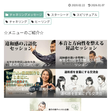
2020.02.22
2026.01.07
チャネリングメッセージ
スターシード
スピリチュアル
チャネリング
ヒーリング
☆メニューのご紹介☆
本音と方向性を整える対話セ
違和感の言語化セッション
ッション
YouTube動画制作・運用サポ
ート
違和感を言葉にする交流会