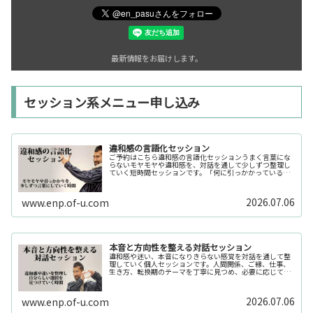
最新情報をお届けします。
セッション系メニュー申し込み
違和感の言語化セッション
ご予約はこちら違和感の言語化セッションうまく言葉にな
らないモヤモヤや違和感を、対話を通して少しずつ整理し
ていく短時間セッションです。「何に引っかかっているの
か分からない」「今の自分の状態を整理したい」そんな時
の入口としてご利用いただけます。...
2026.07.06
www.enp.of-u.com
本音と方向性を整える対話セッション
違和感や迷い、本音になりきらない感覚を対話を通して整
理していく個人セッションです。人間関係、ご縁、仕事、
生き方、転換期のテーマを丁寧に見つめ、必要に応じてカ
ードや感性の視点も補助的に用います。
2026.07.06
www.enp.of-u.com