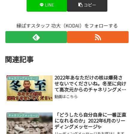
LINE
コピー
縁ぱすスタッフ 功大（KODAI）をフォローする
関連記事
2022年あなただけの核は爆発さ
チャネリングメッセージ
せないでくださいね。冬至に向け
て高次元からのチャネリングメッ
セージ【221222】
動画はこちら
「どうしたら自分自身に一番正直
チャネリングメッセージ
になれるのか」2022年6月のリー
ディングメッセージ✨
リーディングメッセージをお届けします