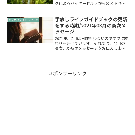
グによるハイヤーセルフからのメッセー
ジをお届けします。今回は「愛を大事
に」がメインテーマとなります。皆さん9
月に差し掛かりました。いかがお過ごし
手放しライフガイドブックの更新
チャネリングメッセージ
でしょうか。8月はマ...
をする時期/2021年03月の高次メ
ッセージ
2021年、2月は日数も少ないのですでに終
わりを告げています。それでは、今月の
高次元からのメッセージをお伝えしま
す。2021年03月のメッセージ「手放す」
という選択詳しく聞いてみたいと思いま
す。窮屈な世界は自分が作り上げている
窮屈さを感じて...
スポンサーリンク