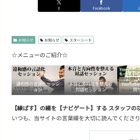
X
Facebook
お知らせ
お知らせ
スターシード
☆メニューのご紹介☆
違和感の言語化セッシ
本音と方向性を整える
YouTu
ョン
対話セッション
用
【縁ぱす】の綴を【ナビゲート】する スタッフの功
いつも、当サイトの言葉綴を大切に読んでくださり