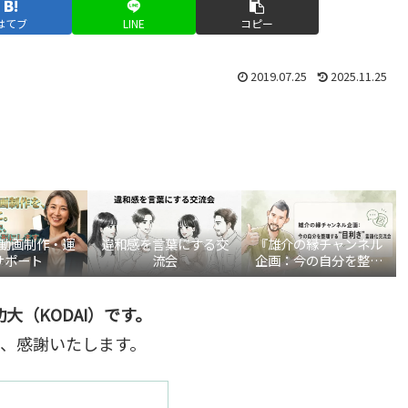
はてブ
LINE
コピー
2019.07.25
2025.11.25
be動画制作・運
違和感を言葉にする交
『雄介の縁チャンネル
サポート
流会
企画：今の自分を整理
する“目利き”言語化交
流会』
大（KODAI）です。
、感謝いたします。