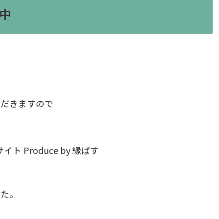
中
ただきますので
Produce by 縁ぱす
した。