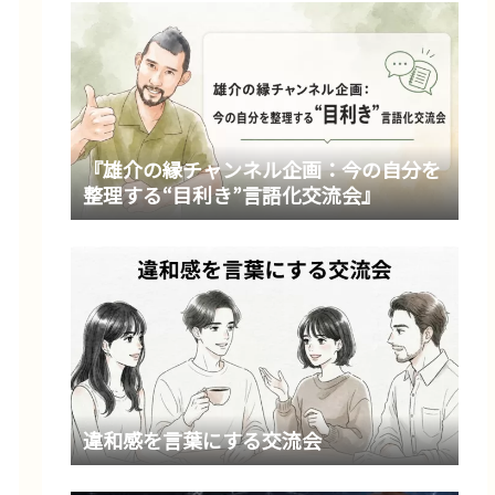
『雄介の縁チャンネル企画：今の自分を
整理する“目利き”言語化交流会』
違和感を言葉にする交流会