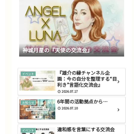
神城月星の『天使の交流会』
『雄介の縁チャンネル企
イベント
画：今の自分を整理する“目
利き”言語化交流会』
2026.07.17
6年間の活動拠点から…
お知らせ
2026.07.10
違和感を言葉にする交流会
イベント