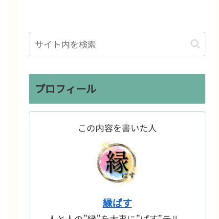
プロフィール
この内容を書いた人
縁ぱす
人と人の”縁”を大事に”ぱす”テル