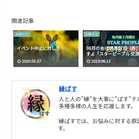
関連記事
お知らせ
お知らせ
イベント中止に対して…
06月の会は06月17日（月
すよ「スターピープル 交
2019」
2020.03.27
2019.06.13
縁ぱす
人と人の”縁”を大事に”ぱす”
多種多様の人生を応援します。
縁ぱすでは、お悩みに対する原
す。