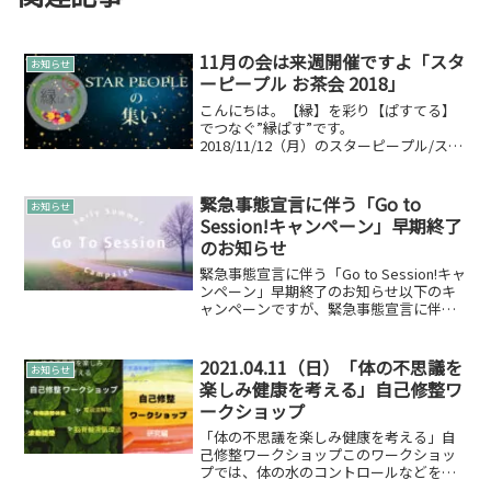
11月の会は来週開催ですよ「スタ
お知らせ
ーピープル お茶会 2018」
こんにちは。【縁】を彩り【ぱすてる】
でつなぐ”縁ぱす”です。
2018/11/12（月）のスターピープル/スタ
ーシード お茶会は…開催大大大決定して
おります！今回も、縁ぱす 雄介とは別
にスターピープルの参加者の方もいらっ
緊急事態宣言に伴う「Go to
お知らせ
しゃいますよ(*´ω｀...
Session!キャンペーン」早期終了
のお知らせ
緊急事態宣言に伴う「Go to Session!キャ
ンペーン」早期終了のお知らせ以下のキ
ャンペーンですが、緊急事態宣言に伴い
誠に遺憾ですが「Go to Session!キャンペ
ーン」を早期終了させていただくことと
しました。期間：～05月24...
2021.04.11（日）「体の不思議を
お知らせ
楽しみ健康を考える」自己修整ワ
ークショップ
「体の不思議を楽しみ健康を考える」自
己修整ワークショップこのワークショッ
プでは、体の水のコントロールなどを学
び、不思議な体験しながら健康を目指し