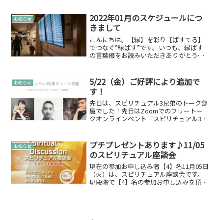
ます。水を流れを変えると体は瞬時に変
わります❢骨格は体操で瞬時に変わりま
2022年01月のスケジュールにつ
お知らせ
す❢電磁波の影響を解除す...
きまして
こんにちは。【縁】を彩り【ぱすてる】
でつなぐ”縁ぱす”です。いつも、縁ぱす
の言葉綴をお読みいただきありがとうご
ざいます。年末年始につきまして
2021/12/29（水）～2022/01/03（月）ま
でお休みを頂きます。縁ぱすは、
5/22（金）ご好評により追加で
お知らせ
2022/01...
す！
先日は、スピリチュアル3兄弟のトーク部
屋でした！先日はZoomでのフリートー
クオンラインベント「スピリチュアル3兄
弟のトーク部屋」でした。2部で行ったの
ですが、あっという間に過ぎてしまい。
ほぼほぼ延長になってしまいました
プチプレゼントあります♪11/05
お知らせ
ね…。もう少し時間配...
のスピリチュアル座談会
現在の参加お申し込み者【4】名11月05日
（火）は、スピリチュアル座談会です。
現段階で【4】名の参加お申し込みを頂い
ております。会場の定員まで、まだ余裕
がございますので、まだの方！良かった
らお申込みしてみてくださいね。パワー
ストーンについて...