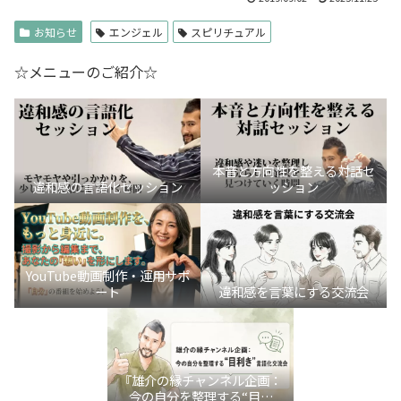
お知らせ
エンジェル
スピリチュアル
☆メニューのご紹介☆
本音と方向性を整える対話セ
違和感の言語化セッション
ッション
YouTube動画制作・運用サポ
ート
違和感を言葉にする交流会
『雄介の縁チャンネル企画：
今の自分を整理する“目利