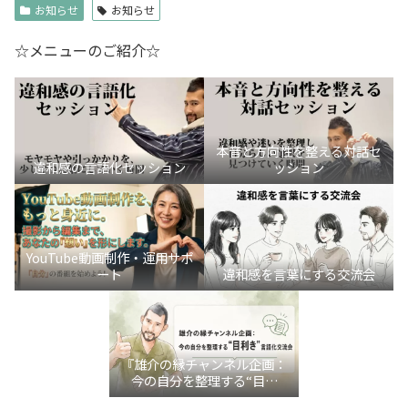
お知らせ
お知らせ
☆メニューのご紹介☆
本音と方向性を整える対話セ
違和感の言語化セッション
ッション
YouTube動画制作・運用サポ
ート
違和感を言葉にする交流会
『雄介の縁チャンネル企画：
今の自分を整理する“目利
き”言語化交流会』