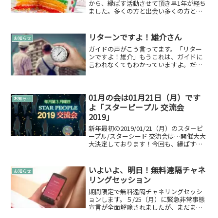
から、縁ぱす活動させて頂き早1年が経ち
ました。多くの方と出会い多くの方と救
い救われとても良い経験をさせて頂いて
おります。そんな、私ですが今年の10月
に誕生日を迎え歳を重ねます♪年齢は地
リターンですよ！雄介さん
お知らせ
球で頑張ってきた年数...
ガイドの声がこう言ってます。「リター
ンですよ！雄介」もうこれは、ガイドに
言われなくてもわかっていますよ。だか
らガイドは、言わなくていいです！と
「言わないとあなたも言わなくても伝わ
るでしょって思うでしょ」って言われて
しまってます雄介です。と、...
01月の会は01月21日（月）です
お知らせ
よ「スターピープル 交流会
2019」
新年最初の2019/01/21（月）のスターピ
ープル/スターシード 交流会は…開催大大
大決定しております！今回も、縁ぱす
雄介とは別にスターピープルの参加者の
方もいらっしゃいますよ(*´ω｀*)ちなみ
に、、、場所は新宿駅から徒歩10分圏内
いよいよ、明日！無料遠隔チャネ
お知らせ
の...
リングセッション
期間限定で無料遠隔チャネリングセッシ
ョンします。５/25（月）に緊急非常事態
宣言が全面解除されましたが、まだまだ
コロナは完全になくなったわけではあり