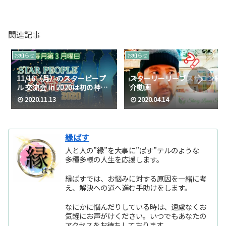
関連記事
お知らせ
お知らせ
11/16（月）のスターピープ
スターリーリーブスサロン紹
ル 交流会 in 2020は初の神楽
介動画
坂開催の予定となります。
2020.11.13
2020.04.14
縁ぱす
人と人の”縁”を大事に”ぱす”テルのような
多種多様の人生を応援します。
縁ぱすでは、お悩みに対する原因を一緒に考
え、解決への道へ進む手助けをします。
なにかに悩んだりしている時は、遠慮なくお
気軽にお声がけください。いつでもあなたの
アクセスをお待ちしております。