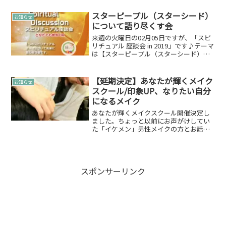
ません。また、外出したくてもできない
方もいるのも現状かと思います。この状
スターピープル（スターシード）
お知らせ
況の中、縁ぱすも様々...
について語り尽くす会
来週の火曜日の02月05日ですが、「スピ
リチュアル 座談会 in 2019」です♪テーマ
は【スターピープル（スターシード）に
ついて】で開催致します。●スピリチュ
アル座談会-どなたでも参加OK-2019年02
月05日（火） 13:00～15:...
【延期決定】あなたが輝くメイク
お知らせ
スクール/印象UP、なりたい自分
になるメイク
あなたが輝くメイクスクール開催決定し
ました。ちょっと以前にお声がけしてい
た「イケメン」男性メイクの方とお話し
合いをし、「あなたを輝かせるメイクス
クール」開催決定しました！この時期な
ので延期が決定しました。あなたが輝く
メイクスクール担当者プロ...
スポンサーリンク