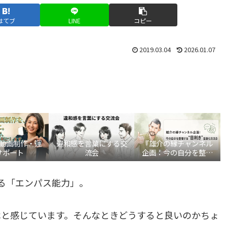
はてブ
LINE
コピー
2019.03.04
2026.01.07
be動画制作・運
違和感を言葉にする交
『雄介の縁チャンネル
サポート
流会
企画：今の自分を整理
する“目利き”言語化交
流会』
る「エンパス能力」。
はと感じています。そんなときどうすると良いのかちょ