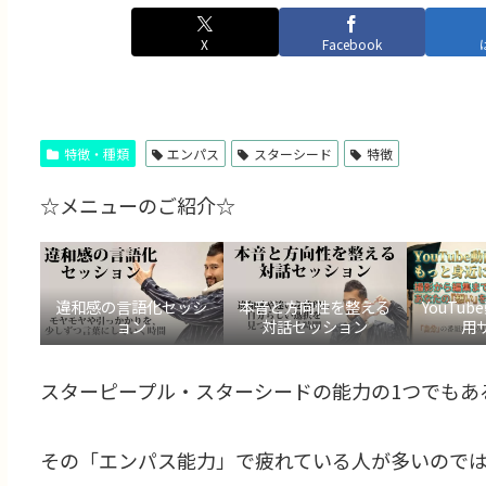
X
Facebook
特徴・種類
エンパス
スターシード
特徴
☆メニューのご紹介☆
違和感の言語化セッシ
本音と方向性を整える
YouTu
ョン
対話セッション
用
スターピープル・スターシードの能力の1つでもあ
その「エンパス能力」で疲れている人が多いので