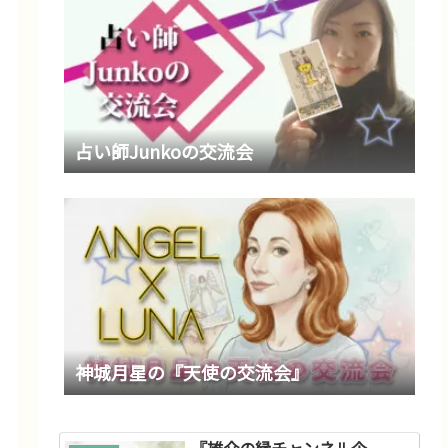
占い師Junkoの交流会
神城月星の『天使の交流会』