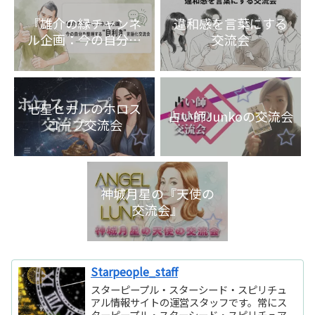
『雄介の縁チャンネ
違和感を言葉にする
ル企画：今の自分を
交流会
整理する“目利き”言
語化交流会』
七星ヒカルのホロス
占い師Junkoの交流会
コープ交流会
神城月星の『天使の
交流会』
Starpeople_staff
スターピープル・スターシード・スピリチュ
アル情報サイトの運営スタッフです。常にス
ターピープル・スターシード・スピリチュア