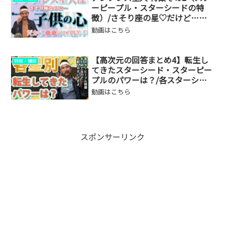
ーピープル・スターシードの特
徴）/さそり座の星♡だけど…子
供の心～Child Heart～
動画はこちら
【高次元の回答まとめ4】転生し
特徴・種類
てきたスターシード・スターピー
プルのパワーは？/各スターシー
ド・スターピープルの特徴
動画はこちら
スポンサーリンク