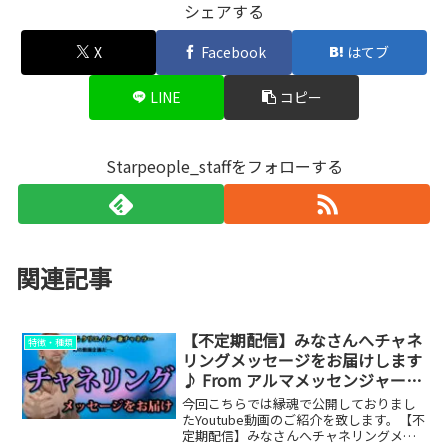
シェアする
X
Facebook
はてブ
LINE
コピー
Starpeople_staffをフォローする
関連記事
【不定期配信】みなさんへチャネ
特徴・種類
リングメッセージをお届けします
♪ From アルマメッセンジャー雄
介 ☆第1動画目☆
今回こちらでは縁魂で公開しておりまし
たYoutube動画のご紹介を致します。【不
定期配信】みなさんへチャネリングメッ