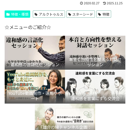
2020.02.27
2025.11.25
特徴・種類
アルクトゥルス
スターシード
特徴
☆メニューのご紹介☆
本音と方向性を整える対話セ
違和感の言語化セッション
ッション
YouTube動画制作・運用サポ
ート
違和感を言葉にする交流会
『雄介の縁チャンネル企画：