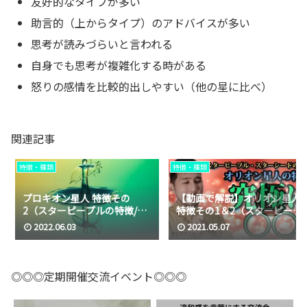
友好的なタイプが多い
助言的（上からタイプ）のアドバイスが多い
思考が読みづらいと言われる
自身でも思考が複雑化する時がある
怒りの感情を比較的出しやすい（他の星に比べ）
関連記事
特徴・種類
特徴・種類
プロキオン星人 特徴その
【動画で解説】オリオン星人
2（スターピープルの特徴/ス
特徴その1＆2（スターピープ
ターシードの特徴）
ルの特徴）
2022.06.03
2021.05.07
◎◎◎定期開催交流イベント◎◎◎