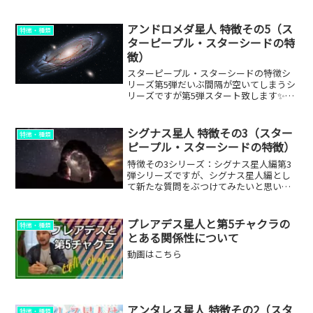
セージをお届けします♪ From アルマメ
ッセンジャー雄介 ☆第1動画目☆縁ぱす #
アルマメッセンジャー雄介 #チャネリン
アンドロメダ星人 特徴その5（ス
特徴・種類
グ...
ターピープル・スターシードの特
徴）
スターピープル・スターシードの特徴シ
リーズ第5弾だいぶ間隔が空いてしまうシ
リーズですが第5弾スタート致します✨今
回も縁ぱす自身が高次元（ハイヤー）に
アクセスして聞いた内容です。以前の特
徴まとめはこちら↓それではまいりまし
シグナス星人 特徴その3（スター
特徴・種類
ょう！スターピープル...
ピープル・スターシードの特徴）
特徴その3シリーズ：シグナス星人編第3
弾シリーズですが、シグナス星人編とし
て新たな質問をぶつけてみたいと思いま
す。今回も縁ぱす自身が高次元（ハイヤ
ー）にアクセスして聞いた内容です。以
前の特徴まとめはこちら↓シグナスの影
プレアデス星人と第5チャクラの
特徴・種類
響を受けているなぁと感...
とある関係性について
動画はこちら
アンタレス星人 特徴その2（スタ
特徴・種類