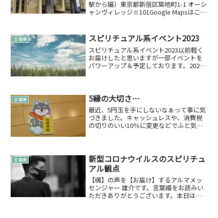
駅から編）東京都新宿区築地町1-1 オーシ
ャンヴィレッジⅡ101Google Mapsはこち
らです。東西線「神楽坂」駅の地上付近
（出口1b：赤城神社口）に出ます東西線
「神楽坂」駅に着いたら出口1b：赤城
スピリチュアル系イベント2023
言葉綴
神...
スピリチュアル系イベント2023以前軽く
お届けしたと思いますが一部イベントを
パワーアップ＆予定しております。2023
年予定イベント（神楽坂）第2火曜日☆ス
ピリチュアル初心者の会：11：00～12：
30第2火曜日☆ライトワーカー交流会：
13：...
5縁の大切さ…
言葉綴
最近、5円玉を手にしないなぁって事に気
づきました。キャッシュレスや、消費税
の切りのいい10％に変更などでふと気づ
けば5円玉を気軽に手にしない事を感じま
した。実際に5円玉ではないけれど、1円
玉の需要はも減っているそうです。その
影響も含め5円玉...
新型コロナウイルスのスピリチュ
言葉綴
アル観点
【魂】の声を【お届け】するアルマメッ
センジャー 雄介です。言葉綴をお読みい
ただきありがとうございます。本日は
「エンジェルの集い」でした。そこでも
出るコロナウイルスの話題…やはり皆さ