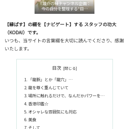
『雄介の縁チャンネル企画：
今の自分を整理する“目利
き”言語化交流会』
【縁ぱす】の綴を【ナビゲート】する スタッフの功大
（KODAI）です。
いつも、当サイトの言葉綴を大切に読んでくださり、感謝
いたします。
目次
「龍脈」とか「龍穴」…
龍を尊く重んじていて
場所に触れるだけで、なんだかパワーを…
香港印鑑☆
オシャレな雰囲気にも対応
美食
そして