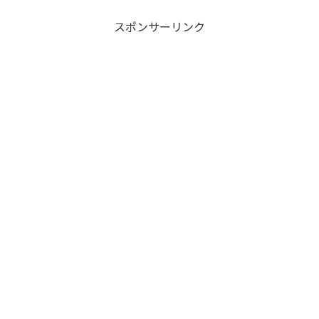
ん気にしてしまいますよね…！自分自身
もやはり気にしております...
スポンサーリンク