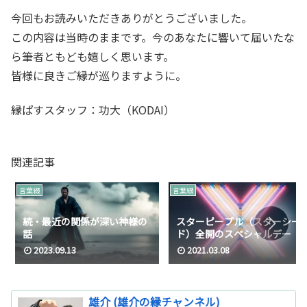
今回もお読みいただきありがとうございました。
この内容は当時のままです。今のあなたに響いて届いたな
ら筆者ともども嬉しく思います。
皆様に良きご縁が巡りますように。
縁ぱすスタッフ：功大（KODAI）
関連記事
言葉綴
言葉綴
続・最近の関係が深い神様の
スターピープル（スターシー
話
ド）全開のスペシャルデー
2023.09.13
2021.03.08
雄介 (雄介の縁チャンネル)