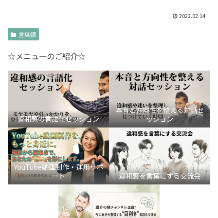
2022.02.14
言葉綴
☆メニューのご紹介☆
本音と方向性を整える対話セ
違和感の言語化セッション
ッション
YouTube動画制作・運用サポ
ート
違和感を言葉にする交流会