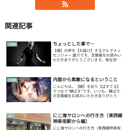
関連記事
ちょっとした事で…
言葉綴
【魂】の声を【お届け】するアルマメッ
センジャー 雄介です。言葉綴をお読みい
ただきありがとうございます。現在世の
中が本当に、今までとは違う状況ですよ
ね…。自分も去年の今頃、今までとは違
う体験をしたけれど、また別の状況と感
じます。でも、この状況...
内面から素敵になるということ
言葉綴
こんにちは。【縁】を彩り【ぱすてる】
でつなぐ”縁ぱす”です。いつも、縁ぱす
の言葉綴をお読みいただきありがとうご
ざいます。今回は「内面から素敵になる
ということ」について綴らせていただき
ます。みなさまは内面磨きをしておりま
すでしょうか。私も…。...
にじ海サロンへの行き方（東西線
場所
神楽坂駅から編）
にじ海サロンへの行き方（東西線神楽坂